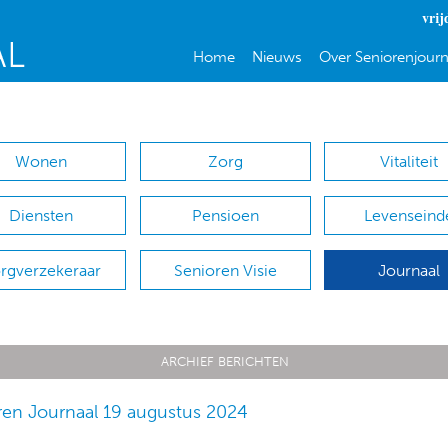
vrij
Home
Nieuws
Over Seniorenjourn
Wonen
Zorg
Vitaliteit
Diensten
Pensioen
Levenseind
rgverzekeraar
Senioren Visie
Journaal
ARCHIEF BERICHTEN
ren Journaal 19 augustus 2024