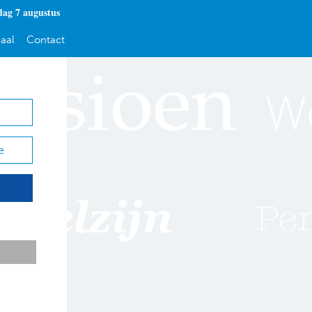
dag 7 augustus
aal
Contact
e