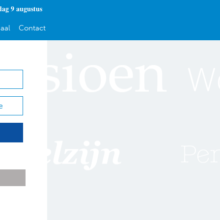
dag 9 augustus
aal
Contact
e