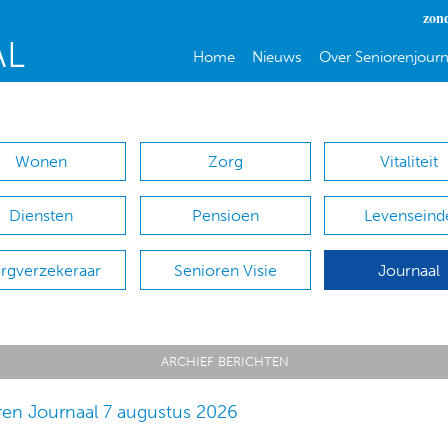
zon
Home
Nieuws
Over Seniorenjourn
Wonen
Zorg
Vitaliteit
Diensten
Pensioen
Levenseind
rgverzekeraar
Senioren Visie
Journaal
ARCHIEF BERICHTEN
ren Journaal 7 augustus 2026