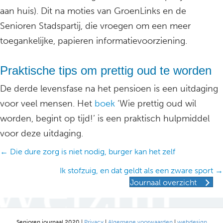
aan huis). Dit na moties van GroenLinks en de
Senioren Stadspartij, die vroegen om een meer
toegankelijke, papieren informatievoorziening.
Praktische tips om prettig oud te worden
De derde levensfase na het pensioen is een uitdaging
voor veel mensen. Het
boek
‘Wie prettig oud wil
worden, begint op tijd!’ is een praktisch hulpmiddel
voor deze uitdaging.
Posts
← Die dure zorg is niet nodig, burger kan het zelf
navigation
Ik stofzuig, en dat geldt als een zware sport →
Journaal overzicht
Senioren journaal 2020 |
Privacy
|
Algemene voorwaarden
|
webdesign