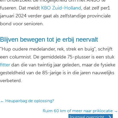
en onderzoekt de mogelijkheid om met ANBO te
fuseren. Dat meldt
KBO Zuid-Holland
, dat zelf per1
januari 2024 verder gaat als zelfstandige provinciale
bond voor senioren.
Blijven bewegen tot je erbij neervalt
“Hup oudere medelander, rek, strek en buig”, schrijft
een columnist. De gemiddelde 75-plusser is een stuk
fitter
dan die van twintig jaar geleden, maar de fysieke
gesteldheid van de 85-jarige is in die jaren nauwelijks
verbeterd.
Posts
← Heupairbag de oplossing?
navigation
Ruim 60 km of meer naar priklocatie →
Journaal overzicht