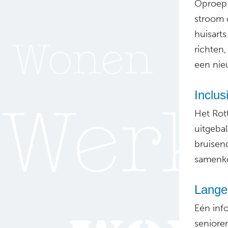
Oproep 
stroom 
huisart
richten
een nie
Inclu
Het Rot
uitgeba
bruisen
samenk
Langer
Eén inf
seniore