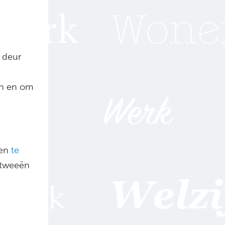
 deur
en en om
en
te
 tweeën