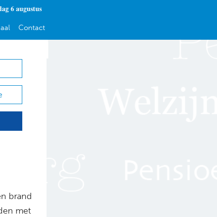
ag 6 augustus
aal
Contact
e
en brand
den met