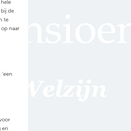
 hele
bij de
n te
 op naar
 ‘een
voor
 en