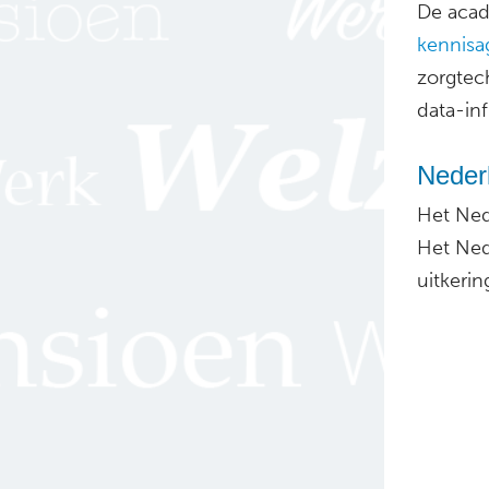
De acad
kennisa
zorgtec
data-inf
Neder
Het Ned
Het Ne
uitkerin