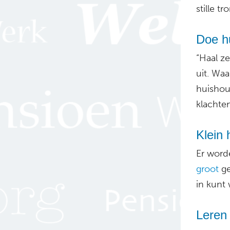
stille t
Doe hu
“Haal z
uit. Wa
huishou
klachte
Klein 
Er word
groot
ge
in kunt
Leren