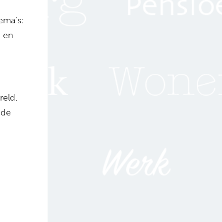
ema’s:
g en
reld.
nde