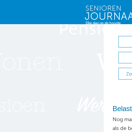
Zo
Belas
Nog maa
als de b