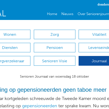
donderd
Home
Nieuws
Over Seniorenjourn
Wonen
Zorg
Vitaliteit
Diensten
Pensioen
Levenseind
rgverzekeraar
Senioren Visie
Journaal
Senioren Journaal van woensdag 18 oktober
ting op gepensioneerden geen taboe meer
r kortgeleden schreeuwde de Tweede Kamer moord 
elasting op
gepensioneerden
ter sprake kwam. Nu wor