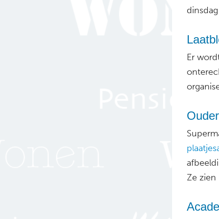
dinsdag 
Laatbl
Er word
onterech
organise
Oudere
Superma
plaatjes
afbeeldi
Ze zien 
Acade