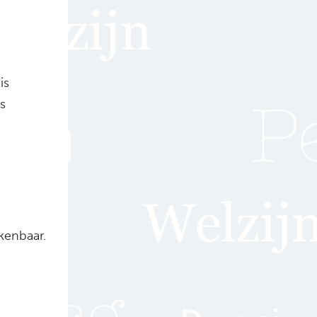
is
s
kenbaar.