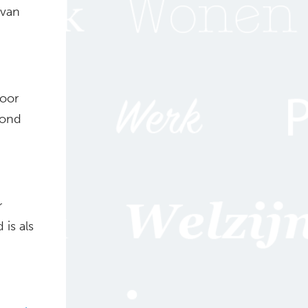
 van
oor
rond
r
 is als