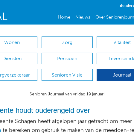
donderd
Home
Nieuws
Over Seniorenjourn
Wonen
Zorg
Vitaliteit
Diensten
Pensioen
Levenseind
rgverzekeraar
Senioren Visie
Journaal
Senioren Journaal van vrijdag 19 januari
nte houdt ouderengeld over
ente Schagen heeft afgelopen jaar getracht om meer
n
te bereiken om gebruik te maken van de meedoen-re