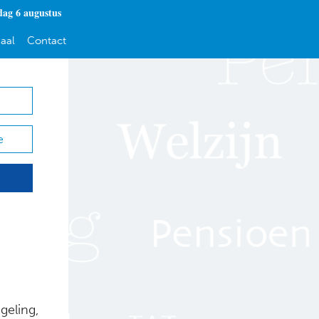
ag 6 augustus
aal
Contact
e
geling,