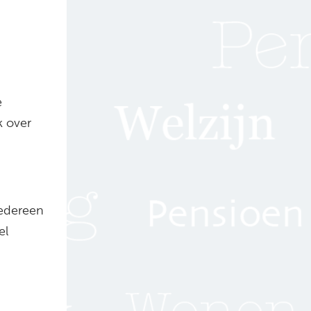
e
k over
iedereen
el