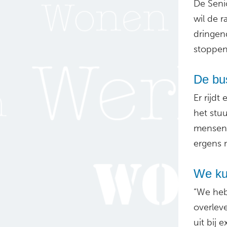
De Seni
wil de r
dringen
stoppen
De bus
Er rijd
het stuu
mensen 
ergens 
We ku
“We heb
overlev
uit bij 