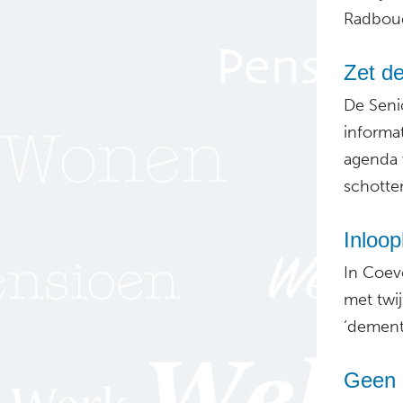
Radboud
Zet de
De Senio
informa
agenda 
schotte
Inloo
In Coev
met twij
‘dementi
Geen 