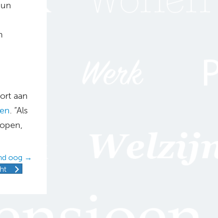
hun
n
ort aan
en
. “Als
lopen,
end oog →
ht