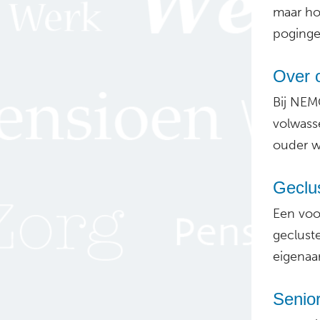
maar ho
poginge
Over o
Bij NEM
volwass
ouder wo
Geclu
Een voo
geclust
eigenaar
Senio