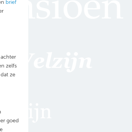
en
brief
er
 achter
en zelfs
dat ze
n
der goed
e