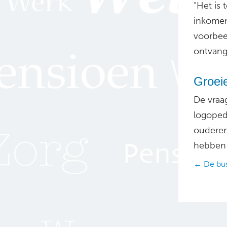
“Het is
inkomen
voorbee
ontvangt
Groeie
De vraa
logopedi
ouderen
hebben 
Posts
← De bu
navig