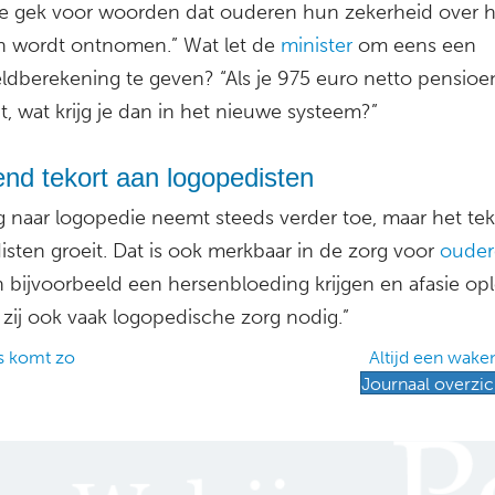
 te gek voor woorden dat ouderen hun zekerheid over 
 wordt ontnomen.” Wat let de
minister
om eens een
ld­berekening te geven? “Als je 975 euro netto pensioe
, wat krijg je dan in het nieuwe systeem?”
nd tekort aan logopedisten
g naar logopedie neemt steeds verder toe, maar het tek
sten groeit. Dat is ook merkbaar in de zorg voor
ouder
 bijvoorbeeld een hersenbloeding krijgen en afasie op
zij ook vaak logopedische zorg nodig.”
s komt zo
Altijd een wak
Journaal overzic
ation