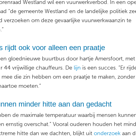
orenraad Westland wil een vuurwerkverbod. In een op
aad “de gemeente Westland en de landelijke politiek ze
d verzoeken om deze gevaarlijke vuurwerkwaanzin te
.”
 rijdt ook voor alleen een praatje
t een gloednieuwe buurtbus door hartje Amersfoort, met
r 44 vrijwillige chauffeurs. De
lijn
is een succes. “Er rijd
mee die zin hebben om een praatje te maken, zonder 
naartoe moeten.”
nnen minder hitte aan dan gedacht
ben de maximale temperatuur waarbij mensen kunne
en ernstig overschat.” Vooral ouderen houden het min
extreme hitte dan we dachten, blijkt uit
onderzoek
aan d