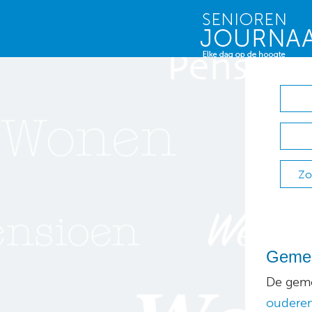
Zo
Gemee
De geme
oudere