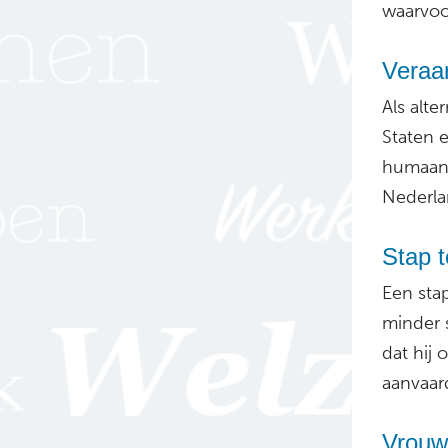
waarvoor
Veraar
Als alt
Staten 
humaan 
Nederla
Stap t
Een stap
minder 
dat hij
aanvaar
Vrouw