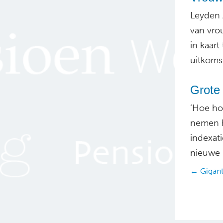
Leyden 
van vro
in kaart
uitkoms
Grote
‘Hoe ho
nemen h
indexati
nieuwe p
Posts
← Gigant
navig