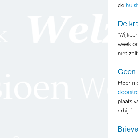
de
huis
De kr
‘Wijkce
week or
niet zel
Geen s
Meer ni
doorstr
plaats v
erbij’.’
Brieve