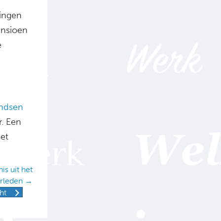
ringen
ensioen
e
ndsen
r. Een
het
s uit het
rleden →
ht