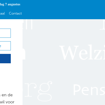
dag 7 augustus
aal
Contact
e
s en de
wil voor