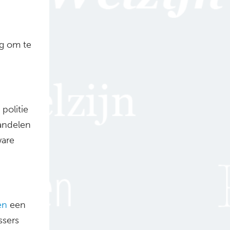
ng om te
politie
handelen
ware
en
een
ssers