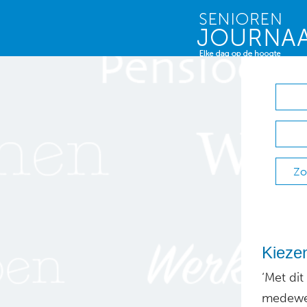
Zo
Kieze
‘Met di
medewer