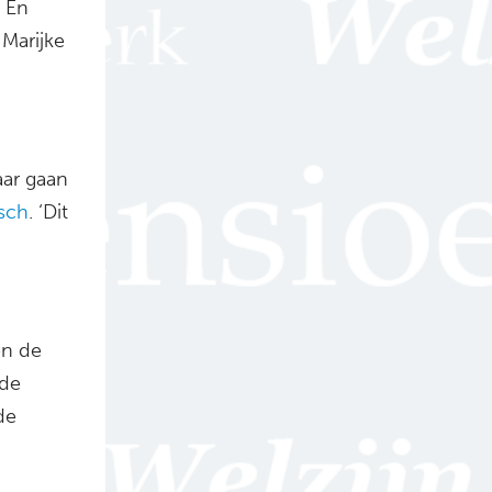
. En
Marijke
aar gaan
sch
. ‘Dit
en de
 de
de