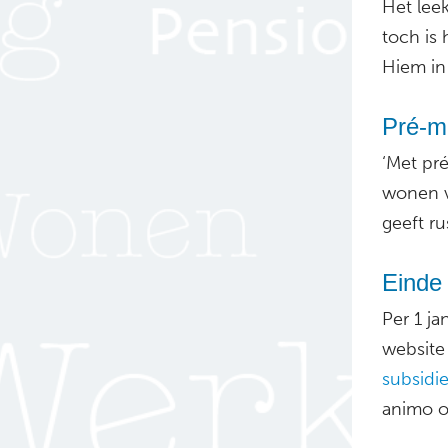
Het lee
toch is 
Hiem in
Pré-m
‘Met pr
wonen v
geeft ru
Einde 
Per 1 j
website 
subsidi
animo om