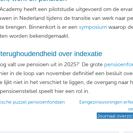
Academy heeft een pilotstudie uitgevoerd om de erva
uwen in Nederland tijdens de transitie van werk naar p
 te brengen. Binnenkort is er een
symposium
waarop d
ten worden bekendgemaakt.
 terughoudendheid over indexatie
og valt uw pensioen uit in 2025?’ De grote
pensioenfo
ier in de loop van november definitief een besluit ove
e lijkt niet in het verschiet te liggen, de overgang naar 
ensioenstelsel speelt hier een rol in.
ische puzzel pensioenfondsen
Eengezinswoningen erfeni
ve
ation
Journaal overzic