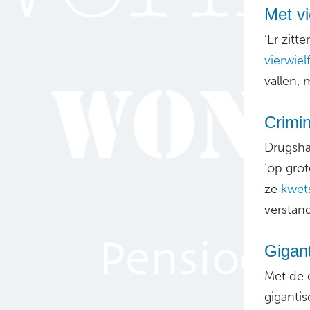
Met vi
‘Er zitt
vierwielf
vallen, m
Crimin
Drugshan
‘op grot
ze
kwet
verstand
Gigan
Met de 
gigantis