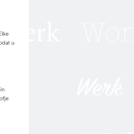
Elke
odat u
in
ofje