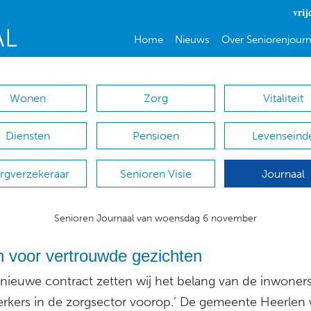
vrij
Home
Nieuws
Over Seniorenjourn
Wonen
Zorg
Vitaliteit
Diensten
Pensioen
Levenseind
rgverzekeraar
Senioren Visie
Journaal
Senioren Journaal van woensdag 6 november
n voor vertrouwde gezichten
t nieuwe contract zetten wij het belang van de inwoner
kers in de zorgsector voorop.’ De gemeente Heerlen 