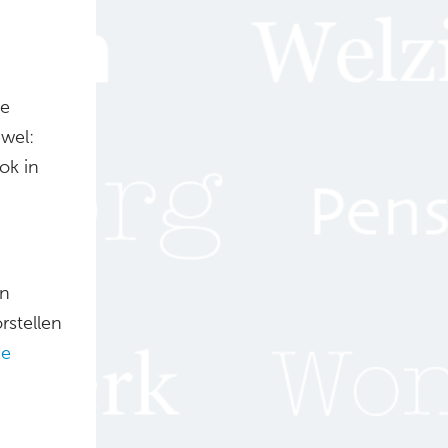
de
ewel:
ok in
en
rstellen
ie