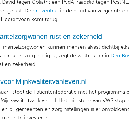
k David tegen Goliath: een PvdA-raadslid tegen PostNL
het gelukt. De
brievenbus
in de buurt van zorgcentrum 
 Heerenveen komt terug.
antelzorgwonen rust en zekerheid
é-mantelzorgwonen kunnen mensen alvast dichtbij elk
oordat er zorg nodig is’, zegt de wethouder in
Den Bo
st en zekerheid.’
voor Mijnkwaliteitvanleven.nl
anuari stopt de Patiëntenfederatie met het programma 
Mijnkwaliteitvanleven.nl. Het ministerie van VWS stopt
e
en bij gemeenten en zorginstellingen is er onvoldoen
 er in te investeren.