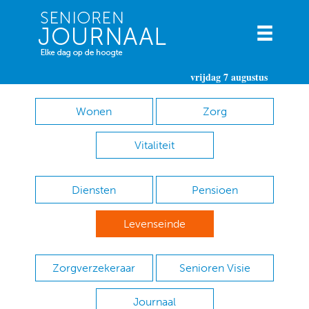
vrijdag 7 augustus
Wonen
Zorg
Vitaliteit
Diensten
Pensioen
Levenseinde
Zorgverzekeraar
Senioren Visie
Journaal