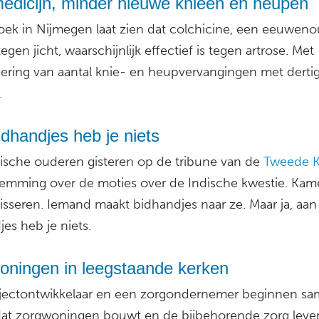
edicijn, minder nieuwe knieën en heupen
ek in Nijmegen laat zien dat colchicine, een eeuwen
egen jicht, waarschijnlijk effectief is tegen artrose. Me
ering van aantal knie- en heupvervangingen met derti
.
dhandjes heb je niets
dische ouderen gisteren op de tribune van de
Tweede 
stemming over de moties over de Indische kwestie. Kam
isseren. Iemand maakt bidhandjes naar ze. Maar ja, aan
es heb je niets.
oningen in leegstaande kerken
jectontwikkelaar en een zorgondernemer beginnen s
 dat zorgwoningen bouwt en de bijbehorende zorg lever