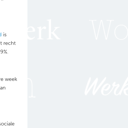
d
is
t recht
49%.
re week
kan
sociale