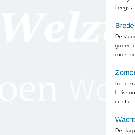
Leegsta
Brede
De steu
groter d
moet he
Zomer 
In de z
huishoud
contac
Wacht
De dorp