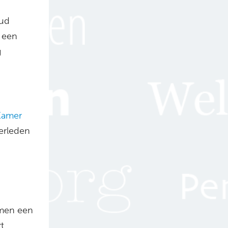
oud
t een
g
Kamer
erleden
amen een
t.