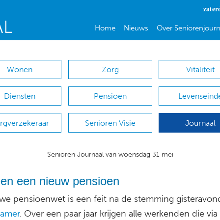
zater
Home
Nieuws
Over Seniorenjourn
Wonen
Zorg
Vitaliteit
Diensten
Pensioen
Levenseind
rgverzekeraar
Senioren Visie
Journaal
Senioren Journaal van woensdag 31 mei
een een nieuw pensioen
we pensioenwet is een feit na de stemming gisteravon
Kamer
. Over een paar jaar krijgen alle werkenden die vi