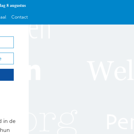
dag 8 augustus
aal
Contact
e
d in de
a hun