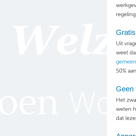
werkgev
regeling
Grati
Uit vra
weet da
gemeen
50% aan
Geen 
Het zwar
weten he
dat leze