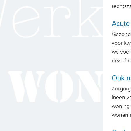
rechtsza
Acute 
Gezondh
voor kw
we voor
dezelfd
Ook m
Zorgorg
ineen v
woningm
wonen n