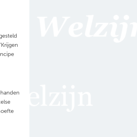
gesteld
Krijgen
incipe
e handen
else
oefte