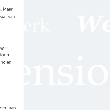
n. Maar
vaar van
egen
 Toch
ncier,
doen aan