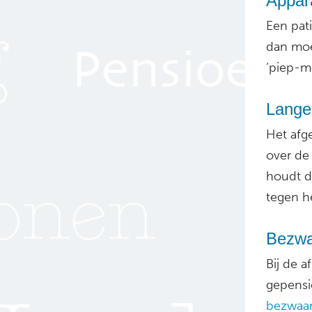
Appar
Een pat
dan mo
‘piep-mo
Lange
Het afg
over de
houdt 
tegen h
Bezwa
Bij de 
gepensi
bezwaar