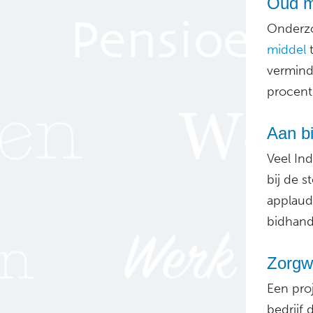
Oud m
Onderzo
middel
t
vermind
procent
Aan bi
Veel In
bij de 
applaud
bidhandj
Zorgw
Een pro
bedrijf