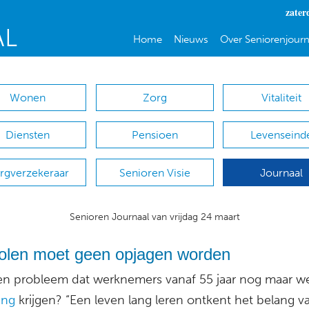
zater
Home
Nieuws
Over Seniorenjourn
Wonen
Zorg
Vitaliteit
Diensten
Pensioen
Levenseind
rgverzekeraar
Senioren Visie
Journaal
Senioren Journaal van vrijdag 24 maart
holen moet geen opjagen worden
een probleem dat werknemers vanaf 55 jaar nog maar we
ing
krijgen? “Een leven lang leren ontkent het belang v