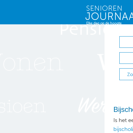
Zo
Bijsc
Is het 
bijschol