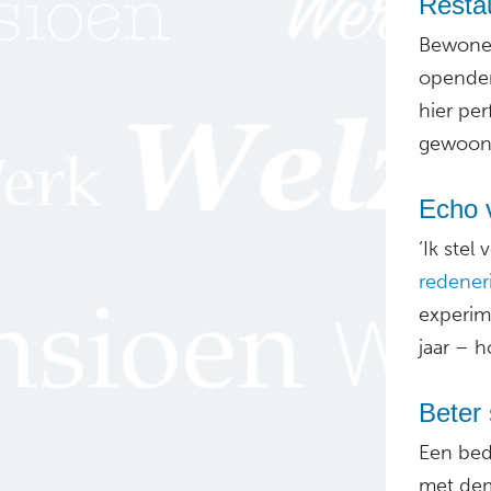
Restau
Bewoner
openden
hier per
gewoon 
Echo 
‘Ik stel
redener
experim
jaar – h
Beter
Een bedk
met dem