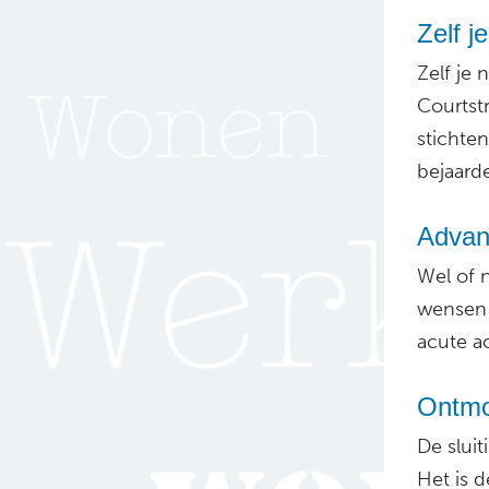
Zelf j
Zelf je 
Courtst
stichte
bejaarde
Advanc
Wel of n
wensen 
acute a
Ontmoe
De slui
Het is 