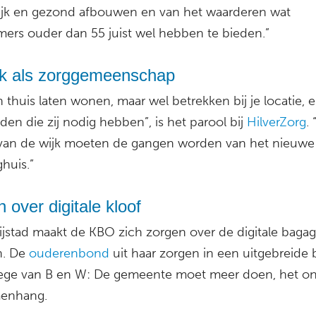
lijk en gezond afbouwen en van het waarderen wat
ers ouder dan 55 juist wel hebben te bieden.”
jk als zorggemeenschap
thuis laten wonen, maar wel betrekken bij je locatie, 
den die zij nodig hebben”, is het parool bij
HilverZorg
.
 van de wijk moeten de gangen worden van het nieuwe
huis.”
 over digitale kloof
rijstad maakt de KBO zich zorgen over de digitale baga
n. De
ouderenbond
uit haar zorgen in een uitgebreide b
lege van B en W: De gemeente moet meer doen, het on
menhang.