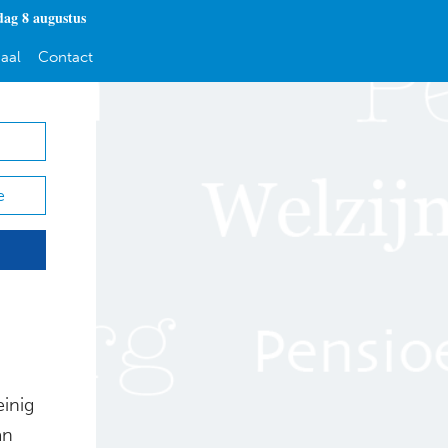
dag 8 augustus
aal
Contact
e
inig
an