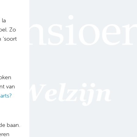
 la
oel. Zo
 ‘soort
roken
nt van
arts?
de baan.
eren