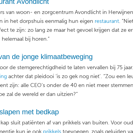
rant Avondlicht
s van woon- en zorgcentrum Avondlicht in Herwijne
 in het dorpshuis eenmalig hun eigen
restaurant
. “Nie
fect te zijn: zo lang ze maar het gevoel krijgen dat ze e
helemaal bij horen.”
van de jonge klimaatbeweging
 voor de stemgerechtigdheid te laten vervallen bij 75 jaar
ing
achter dat pleidooi ‘is zo gek nog niet’. “Zou een le
ent zijn: alle CEO’s onder de 40 en niet meer stemmen
oe zal de wereld er dan uitzien?”
 slapen met bedkap
ap sluit patiënten af van prikkels van buiten. Voor ou
entie kun je ook
prikkels
toevoegen, zoals geluiden v