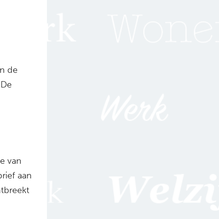
en de
 “De
ge van
rief aan
tbreekt