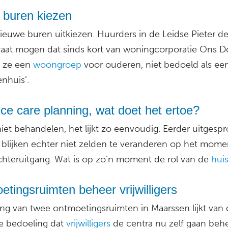
e buren kiezen
nieuwe buren uitkiezen. Huurders in de Leidse Pieter de
raat mogen dat sinds kort van woningcorporatie Ons D
n ze een
woongroep
voor ouderen, niet bedoeld als een
nhuis’.
e care planning, wat doet het ertoe?
iet behandelen, het lijkt zo eenvoudig. Eerder uitgesp
blijken echter niet zelden te veranderen op het mome
chteruitgang. Wat is op zo’n moment de rol van de
huis
tingsruimten beheer vrijwilligers
ting van twee ontmoetingsruimten in Maarssen lijkt van 
de bedoeling dat
vrijwilligers
de centra nu zelf gaan beh