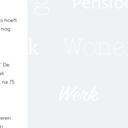
n
ts hoeft
r nog
.’ De
uk
 na 75
deren
an