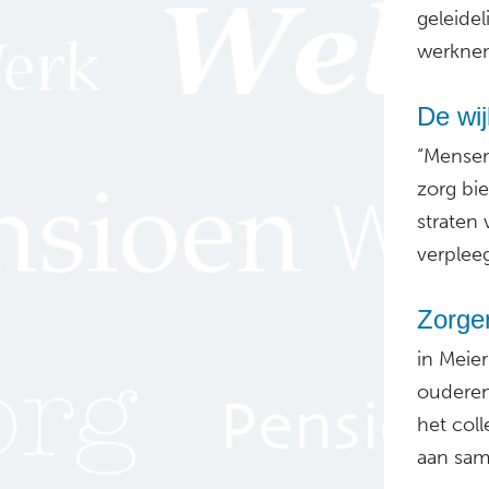
geleide
werknem
De wi
“Mensen 
zorg bie
straten
verpleeg
Zorgen
in Meie
oudere
het col
aan sa