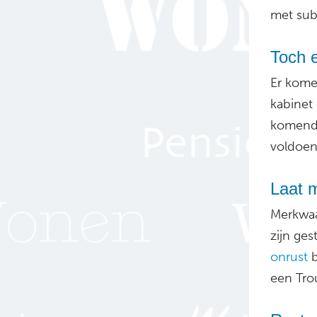
met sub
Toch 
Er kome
kabinet
komende
voldoen
Laat m
Merkwaa
zijn ges
onrust
b
een Tro