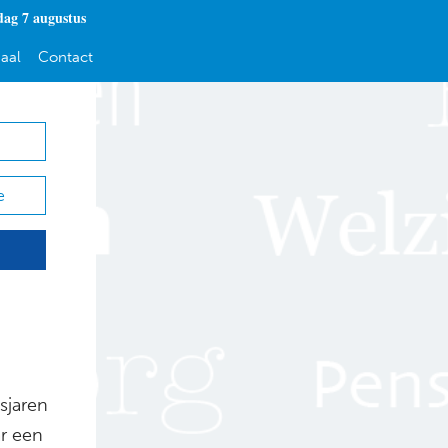
dag 7 augustus
aal
Contact
e
sjaren
ar een