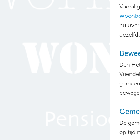
Vooral 
Woonb
huurver
dezelfde
Bewee
Den Hel
Vriende
gemeent
bewegen
Gemee
De geme
op tijd