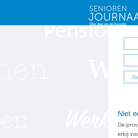
Zo
Niet 
De prov
erbij vo