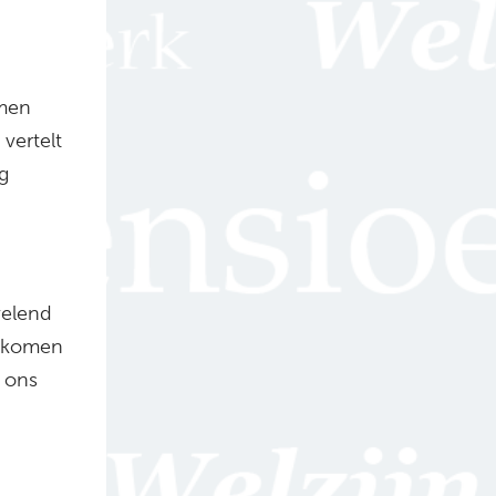
omen
vertelt
g
velend
inkomen
l ons