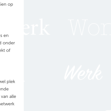
ien op
s en
d onder
kt of
wel plek
sende
 van alle
 netwerk