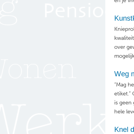
en je vr
Kunstk
Kniepro
kwalite
over ge
mogelij
Weg m
“Mag he
etiket.
is geen 
hele lev
Knel 