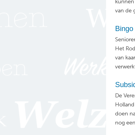
kunnen 
van de 
Bingo 
Seniore
Het Rod
van kaa
verwerkt
Subsid
De Vere
Hollan
doen na
nog een