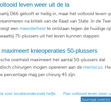
oltooid leven weer uit de la
partij D66 gelooft er heilig in, maar het voltooid leven-pl
e reanimeren na kritiek van de Raad van State. In de Tw
reigt een
meerderheid
te ontstaan tegen de huidige o
 waarbij 75-plussers uit het leven kunnen stappen.
 maximeert knieoperaties 50-plussers
ische overheid maximeert het aantal 50-plussers dat
disch chirurgen mogen opereren aan de
meniscus
. He
e percentage mag per chirurg 45 zijn.
ie voor locatieonderzoek hofje
Plan voltooid leven weer u
Journaal overzic
ation