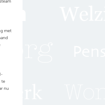
dsteam
ng met
hand
e
d-
 te
ar nu