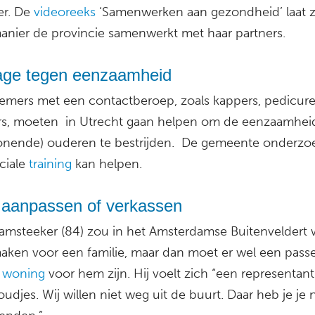
er. De
videoreeks
‘Samenwerken aan gezondheid’ laat z
anier de provincie samenwerkt met haar partners.
ge tegen eenzaamheid
mers met een contactberoep, zoals kappers, pedicure
s, moeten in Utrecht gaan helpen om de eenzaamhei
onende) ouderen te bestrijden. De gemeente onderzoe
ciale
training
kan helpen.
s aanpassen of verkassen
msteeker (84) zou in het Amsterdamse Buitenveldert 
maken voor een familie, maar dan moet er wel een pas
e woning
voor hem zijn. Hij voelt zich “een representant
udjes. Wij willen niet weg uit de buurt. Daar heb je je