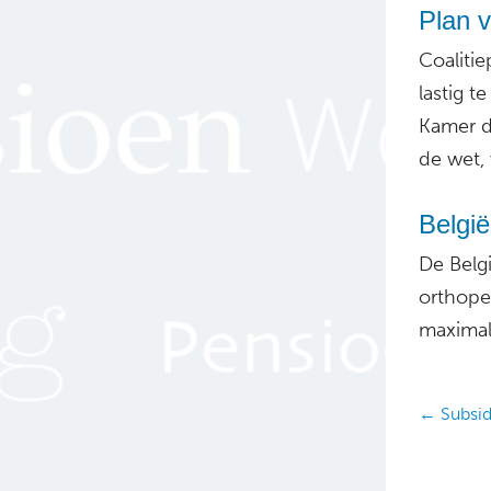
Plan v
Coalitie
lastig t
Kamer d
de wet,
België
De Belg
orthope
maximal
Posts
← Subsid
navig