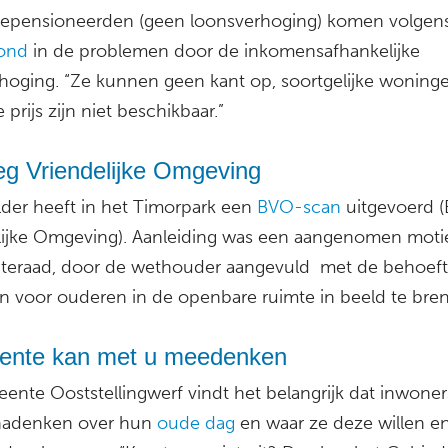
gepensioneerden (geen loonsverhoging) komen volgen
ond
in de problemen door de inkomensafhankelijke
hoging. “Ze kunnen geen kant op, soortgelijke woning
 prijs zijn niet beschikbaar.”
g Vriendelijke Omgeving
der heeft in het Timorpark een
BVO-scan
uitgevoerd 
lijke Omgeving). Aanleiding was een aangenomen motie
eraad, door de wethouder aangevuld met de behoef
 voor ouderen in de openbare ruimte in beeld te bre
nte kan met u meedenken
ente Ooststellingwerf vindt het belangrijk dat inwoners
 nadenken over hun
oude dag
en waar ze deze willen en