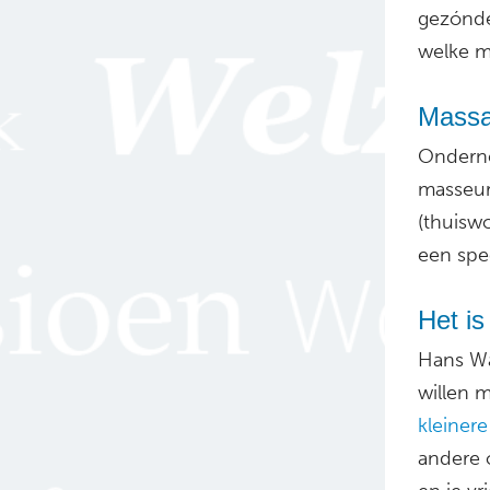
gezónd
welke m
Massa
Onderne
masseur
(thuisw
een spe
Het i
Hans Wa
willen 
kleiner
andere o