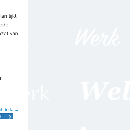
an lijkt
eede
pzet van
t
it de la →
ht