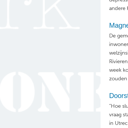
andere 
Magne
De geme
inwoner
welzijns
Riviere
week ko
zouden 
Doors
“Hoe sl
vraag st
in Utre