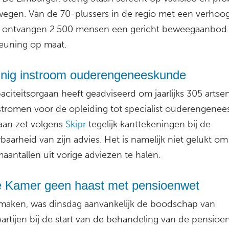
egen. Van de 70-plussers in de regio met een verhoo
co ontvangen 2.500 mensen een gericht beweegaanbod
euning op maat.
inig instroom ouderengeneeskunde
citeitsorgaan heeft geadviseerd om jaarlijks 305 artsen
nstromen voor de opleiding tot specialist ouderengene
aan zet volgens
Skipr
tegelijk kanttekeningen bij de
rbaarheid van zijn advies. Het is namelijk niet gelukt o
aantallen uit vorige adviezen te halen.
e Kamer geen haast met pensioenwet
aken, was dinsdag aanvankelijk de boodschap van
partijen bij de start van de behandeling van de pensioe