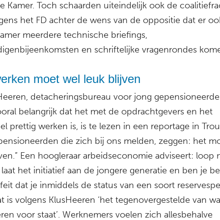
e Kamer. Toch schaarden uiteindelijk ook de coalitiefra
lgens het FD achter de wens van de oppositie dat er oo
Kamer meerdere technische briefings,
igenbijeenkomsten en schriftelijke vragenrondes kom
rken moet wel leuk blijven
sHeeren, detacheringsbureau voor jong gepensioneerde 
ooral belangrijk dat het met de opdrachtgevers en het
l prettig werken is, is te lezen in een reportage in Trou
pensioneerden die zich bij ons melden, zeggen: het m
jven.” Een hoogleraar arbeidseconomie adviseert: loop n
laat het initiatief aan de jongere generatie en ben je b
feit dat je inmiddels de status van een soort reservespe
at is volgens KlusHeeren ‘het tegenovergestelde van wa
ren voor staat’. Werknemers voelen zich allesbehalve