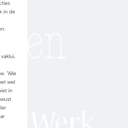
cties
k in de
en.
vaklui,
w. “Alle
oet wel
iet in
ewust
ler
ar