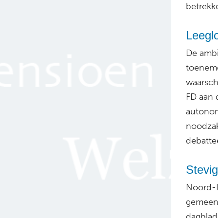
betrekke
Leeglo
De ambi
toeneme
waarsc
FD aan 
autonom
noodzak
debatte
Stevig
Noord-L
gemeent
dagblad