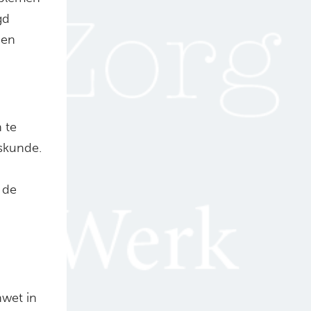
gd
 en
 te
eskunde.
m de
nwet in