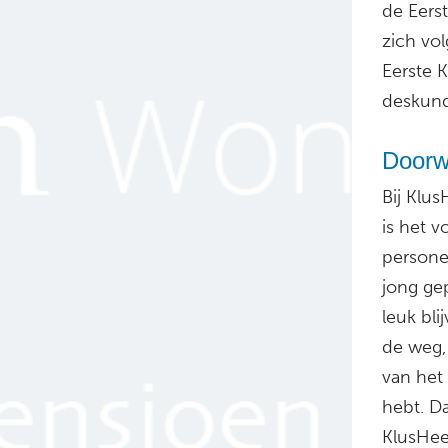
de Eerst
zich vo
Eerste 
deskund
Doorwe
Bij Klu
is het v
personee
jong ge
leuk bli
de weg, 
van het 
hebt. D
KlusHee