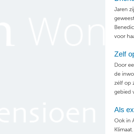
Jaren z
geweest.
Benedic
voor ha
Zelf o
Door ee
de inwo
zélf op
gebied v
Als ex
Ook in 
Klimaat.