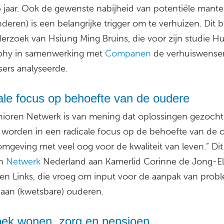
5 jaar. Ook de gewenste nabijheid van potentiële mante
nderen) is een belangrijke trigger om te verhuizen. Dit bli
erzoek van Hsiung Ming Bruins, die voor zijn studie 
hy in samenwerking met
Companen
de verhuiswense
sers analyseerde.
ale focus op behoefte van de oudere
nioren Netwerk is van mening dat oplossingen gezocht
worden in een radicale focus op de behoefte van de 
omgeving met veel oog voor de kwaliteit van leven.” Dit 
n
Netwerk
Nederland aan Kamerlid Corinne de Jong-E
en Links, die vroeg om input voor de aanpak van prob
 aan (kwetsbare) ouderen.
oek wonen, zorg en pensioen