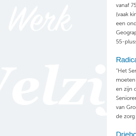
vanaf 7
(vaak ki
een ond
Geograp
55-plus
Radic
“Het Se
moeten 
en zijn 
Seniore
van Gro
de zorg
Drieh