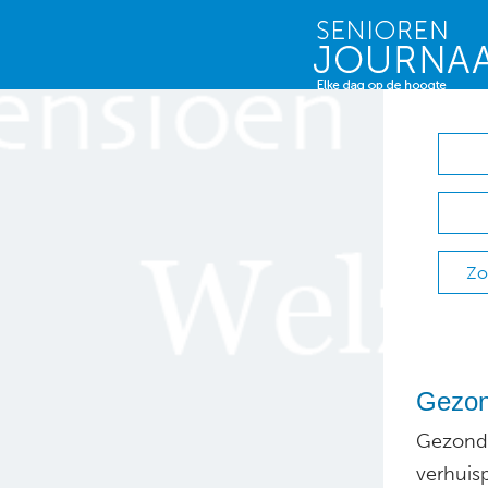
Zo
Gezon
Gezondh
verhuis