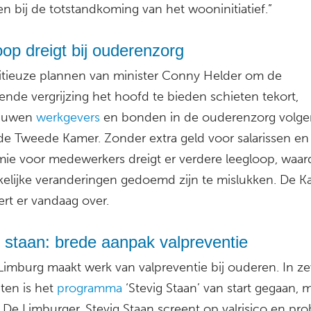
n bij de totstandkoming van het wooninitiatief.”
op dreigt bij ouderenzorg
tieuze plannen van minister Conny Helder om de
nde vergrijzing het hoofd te bieden schieten tekort,
huwen
werkgevers
en bonden in de ouderenzorg volge
de Tweede Kamer. Zonder extra geld voor salarissen e
ie voor medewerkers dreigt er verdere leegloop, waar
elijke veranderingen gedoemd zijn te mislukken. De 
ert er vandaag over.
 staan: brede aanpak valpreventie
imburg maakt werk van valpreventie bij ouderen. In z
en is het
programma
‘Stevig Staan’ van start gegaan, 
 De Limburger. Stevig Staan screent op valrisico en pr