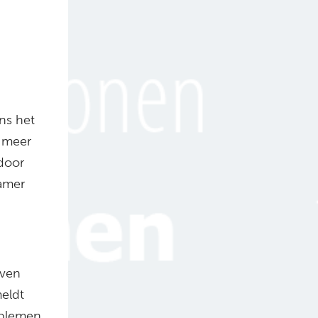
ns het
n meer
door
Kamer
even
meldt
oblemen