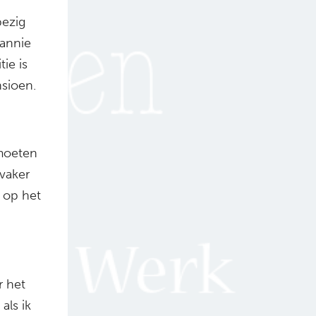
bezig
Jannie
ie is
sioen.
moeten
vaker
 op het
r het
als ik