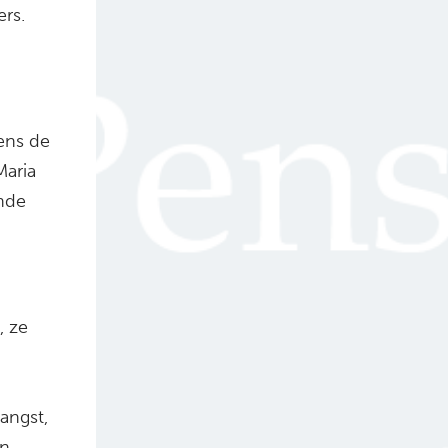
ers.
gens de
Maria
ende
, ze
angst,
en