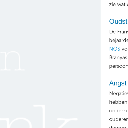
zie wat 
Oudst
De Frans
bejaarde
NOS
voo
Branyas
persoon
Angst
Negatie
hebben 
onderzo
ouderen
depress