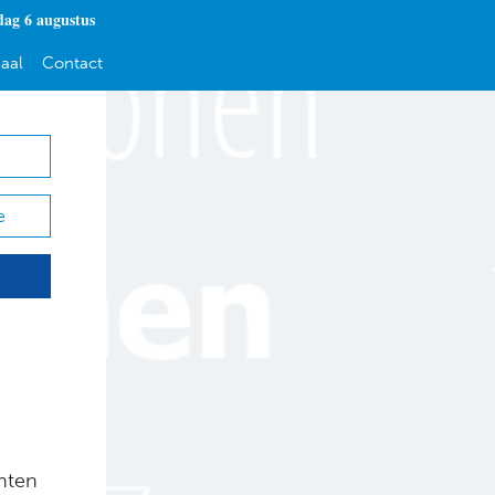
ag 6 augustus
aal
Contact
e
nten