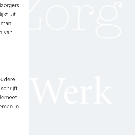
lzorgers
jkt uit
Human
n van
oudere
schrijft
llemeet
lemen in