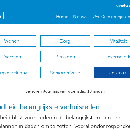
donderd
Home
Nieuws
Over Seniorenjourn
Wonen
Zorg
Vitaliteit
Diensten
Pensioen
Levenseind
rgverzekeraar
Senioren Visie
Journaal
Senioren Journaal van woensdag 18 januari
dheid belangrijkste verhuisreden
eid blijkt voor ouderen de belangrijkste reden om
plannen in daden om te zetten. Vooral onder responde