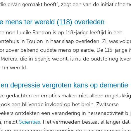
die ervan gemaakt heeft”, zegt een van de initiatiefnem
e mens ter wereld (118) overleden
e non Lucile Randon is op 118-jarige leeftijd in een
ntehuis in Toulon in haar slaap overleden. Zij was vol
r zover bekend oudste mens op aarde. De 115-jarige 
 Morera, die in Spanje woont, is nu de oudste nog lev
 ter wereld.
 en depressie vergroten kans op dementie
ve gedachten en emoties maken niet alleen ongelukkig
ook een blijvende invloed op het brein. Zwitserse
ekers ontdekten een verandering in hersenactiviteit bij
, meldt
Scientias.
Het vermoeden bestaat al langer dat 
ie en andere negatieve emoties de kans op dementie 