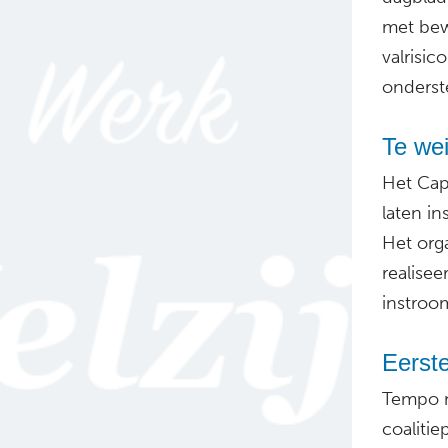
met bew
valrisi
onderst
Te we
Het Capa
laten i
Het org
realisee
instroom
Eerst
Tempo m
coalitie