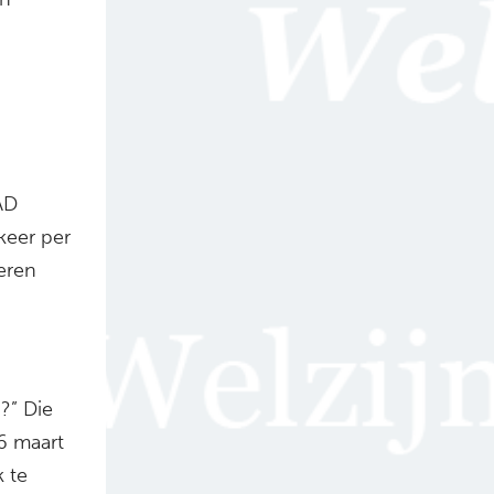
AD
keer per
eren
?” Die
6 maart
k te