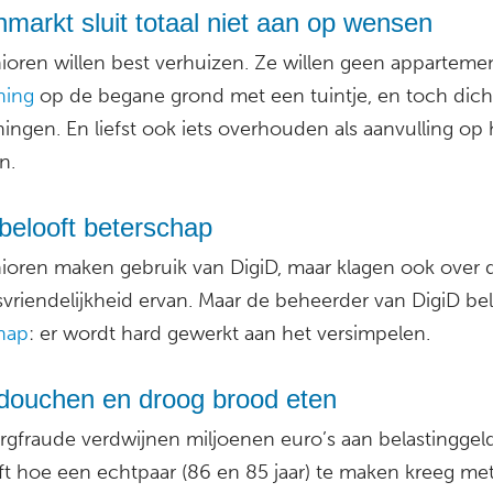
markt sluit totaal niet aan op wensen
nioren willen best verhuizen. Ze willen geen apparteme
ing
op de begane grond met een tuintje, en toch dicht
ingen. En liefst ook iets overhouden als aanvulling op 
n.
belooft beterschap
nioren maken gebruik van DigiD, maar klagen ook over 
svriendelijkheid ervan. Maar de beheerder van DigiD be
hap
: er wordt hard gewerkt aan het versimpelen.
douchen en droog brood eten
rgfraude verdwijnen miljoenen euro’s aan belastinggel
jft hoe een echtpaar (86 en 85 jaar) te maken kreeg me