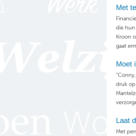
Met t
Financi
die hun
Kroon o
gaat er
Moet 
“Conny, 
druk o
Mantelzo
verzorge
Laat d
Met pen