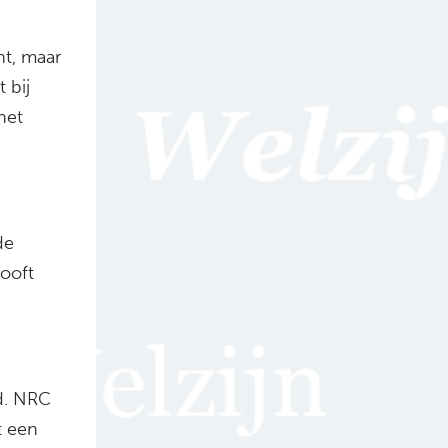
nt, maar
 bij
het
de
looft
d. NRC
t een