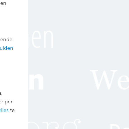
den
gende
ulden
,
er per
lies
te