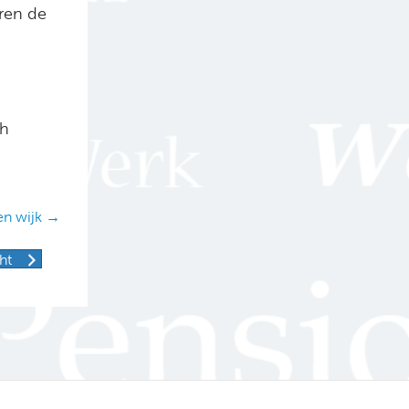
ren de
ch
en wijk →
ht