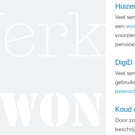
Huizen
Veel se
een
won
voorzien
pensioe
DigiD 
Veel se
gebruik
betersc
Koud 
Door zo
beschri