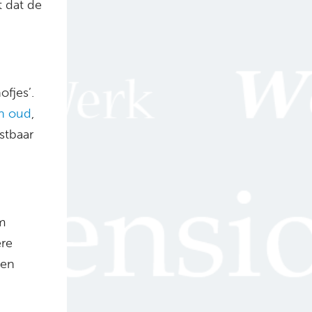
kt dat de
ofjes’.
n oud
,
stbaar
m
ere
een