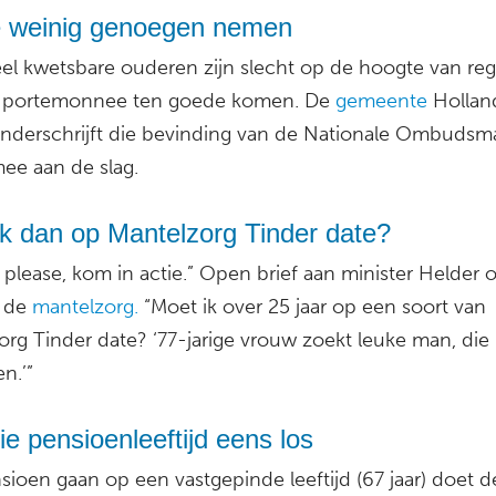
e weinig genoegen nemen
eel kwetsbare ouderen zijn slecht op de hoogte van re
 portemonnee ten goede komen. De
gemeente
Hollan
nderschrijft die bevinding van de Nationale Ombudsm
mee aan de slag.
ik dan op Mantelzorg Tinder date?
please, kom in actie.” Open brief aan minister Helder 
p de
mantelzorg.
“Moet ik over 25 jaar op een soort van
rg Tinder date? ‘77-jarige vrouw zoekt leuke man, die 
n.’”
ie pensioenleeftijd eens los
sioen gaan op een vastgepinde leeftijd (67 jaar) doet d