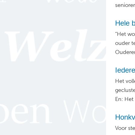
seniore
Hele b
“Het wo
ouder te
Ouderen
Ieder
Het voll
geclust
En: Het 
Honkva
Voor st