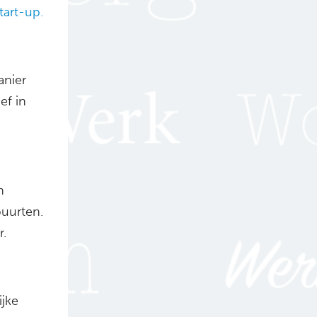
tart-up.
anier
ef in
n
uurten.
.
ijke