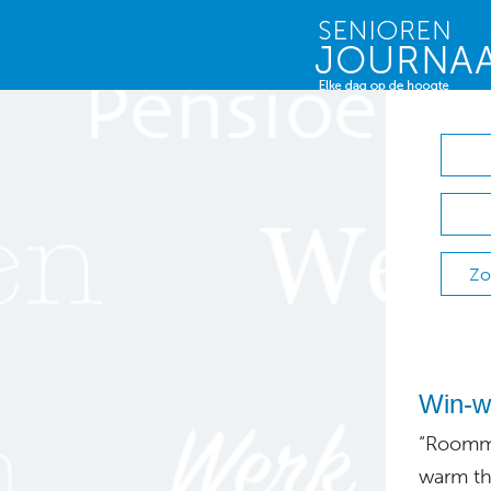
Zo
Win-wi
“Roommi
warm th