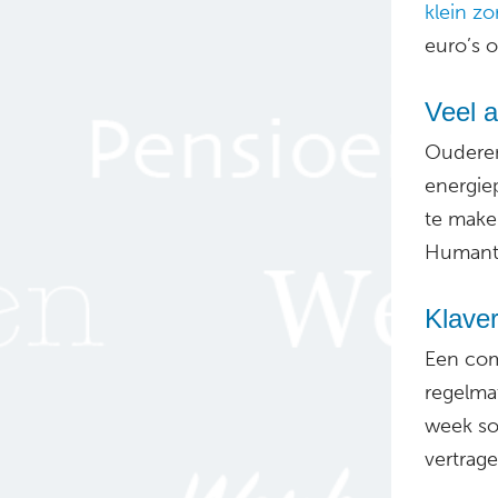
klein z
euro’s 
Veel a
Ouderen
energie
te make
Humanti
Klave
Een com
regelmat
week so
vertrage