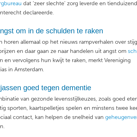
orgbureau
dat ‘zeer slechte’ zorg leverde en tienduizen
onterecht declareerde.
ngst om in de schulden te raken
 horen allemaal op het nieuws rampverhalen over stij
prijzen en daar gaan ze naar handelen uit angst om
sch
n en vervolgens hun kwijt te raken, merkt Vereniging
as in Amsterdam.
rjassen goed tegen dementie
binatie van gezonde levensstijlkeuzes, zoals goed eten
ig sporten, kaartspelletjes spelen en minstens twee ke
ciaal contact, kan helpen de snelheid van
geheugenver
n.