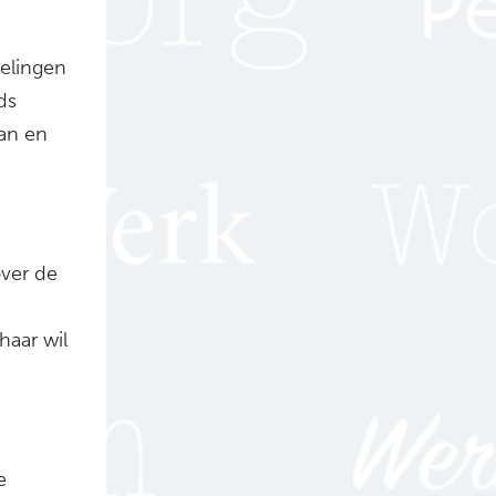
gelingen
ds
an en
over de
haar wil
e