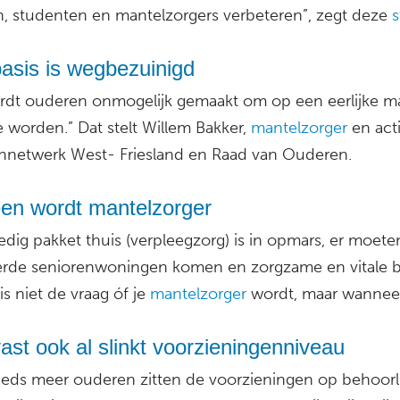
n, studenten en mantelzorgers verbeteren”, zegt deze
s
asis is wegbezuinigd
rdt ouderen onmogelijk gemaakt om op een eerlijke m
 worden.” Dat stelt Willem Bakker,
mantelzorger
en acti
netwerk West- Friesland en Raad van Ouderen.
een wordt mantelzorger
edig pakket thuis (verpleegzorg) is in opmars, er moete
erde seniorenwoningen komen en zorgzame en vitale b
is niet de vraag óf je
mantelzorger
wordt, maar wanneer
st ook al slinkt voorzieningenniveau
eeds meer ouderen zitten de voorzieningen op behoorl