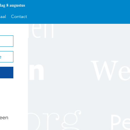
dag 8 augustus
aal
Contact
e
 een