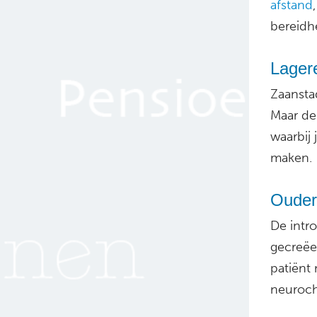
afstand
bereidhe
Lager
Zaanstad
Maar de
waarbij
maken.
Ouder
De intr
gecreëe
patiënt
neuroch