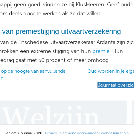
appij geen goed, vinden ze bij KlusHeeren: Geef oude
om deels door te werken als ze dat willen.
 van premiestijging uitvaartverzekering
 van de Enschedese uitvaartverzekeraar Ardanta zijn zi
hrokken een extreme stijging van hun
premie
. Hun
drag gaat met 50 procent of meer omhoog.
 op de hoogte van aanvullende
Oud worden in je eig
en
ation
Journaal overzic
Senioren journaal 2020 |
Privacy
|
Algemene voorwaarden
|
webdesign stip.nl