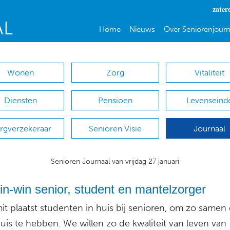
zater
Home
Nieuws
Over Seniorenjourn
Wonen
Zorg
Vitaliteit
Diensten
Pensioen
Levenseind
rgverzekeraar
Senioren Visie
Journaal
Senioren Journaal van vrijdag 27 januari
n-win senior, student en mantelzorger
t plaatst studenten in huis bij senioren, om zo samen
uis te hebben. We willen zo de kwaliteit van leven van