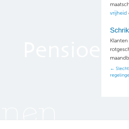
maatsch
vrijheid
Schrik
Klanten
rotgesc
maandbe
Posts
← Slecht
regeling
navig