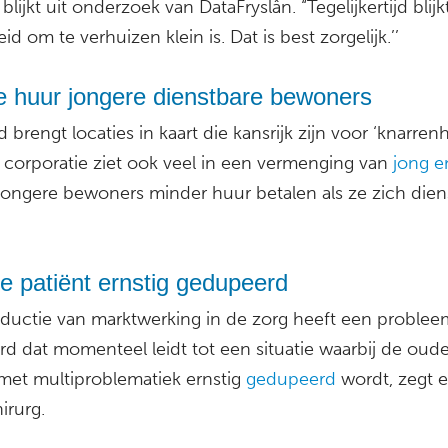
, blijkt uit onderzoek van DataFryslân. “Tegelijkertijd blij
id om te verhuizen klein is. Dat is best zorgelijk.’’
e huur jongere dienstbare bewoners
 brengt locaties in kaart die kansrijk zijn voor ‘knarrenh
 corporatie ziet ook veel in een vermenging van
jong e
 jongere bewoners minder huur betalen als ze zich dien
e patiënt ernstig gedupeerd
oductie van marktwerking in de zorg heeft een problee
rd dat momenteel leidt tot een situatie waarbij de oud
 met multiproblematiek ernstig
gedupeerd
wordt, zegt 
irurg.