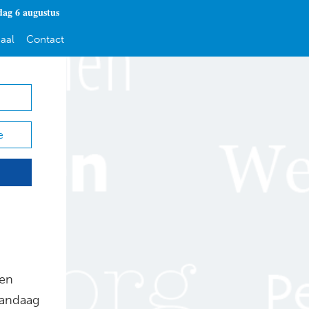
ag 6 augustus
aal
Contact
e
nen
vandaag