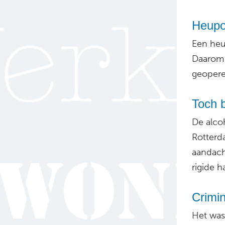
Heupop
Een heu
Daarom 
geopere
Toch b
De alco
Rotterd
aandach
rigide h
Crimin
Het was 