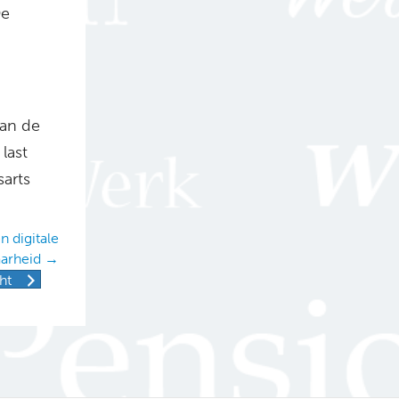
De
an de
last
sarts
 digitale
arheid →
ht