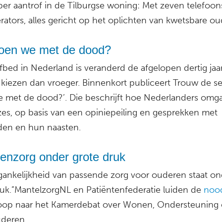
er aantrof in de Tilburgse woning: Met zeven telefoon
rators, alles gericht op het oplichten van kwetsbare o
oen we met de dood?
fbed in Nederland is veranderd de afgelopen dertig jaar:
 kiezen dan vroeger. Binnenkort publiceert Trouw de se
 met de dood?’. Die beschrijft hoe Nederlanders omg
zes, op basis van een opiniepeiling en gesprekken met
den en hun naasten.
enzorg onder grote druk
gankelijkheid van passende zorg voor ouderen staat on
ruk.”MantelzorgNL en Patiëntenfederatie luiden de
nood
oop naar het Kamerdebat over Wonen, Ondersteuning 
deren.