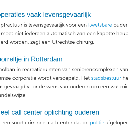
eraties vaak levensgevaarlijk
pfractuur is levensgevaarlijk voor een
kwetsbare
ouder
moet niet iedereen automatisch aan een kapotte heu
erd worden, zegt een Utrechtse chirurg.
orreltje in Rotterdam
holban in recreatieruimten van seniorencomplexen va
amse corporatie wordt versoepeld. Het
stadsbestuur
he
t gevraagd voor de wens van ouderen om een wat mi
andelswijze.
eel call center oplichting ouderen
een soort crimineel call center dat de
politie
afgelope