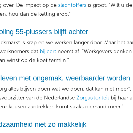
ig over. De impact op de
slachtoffers
is groot. “Wilt u d
n, hou dan de ketting erop.”
oling 55-plussers blijft achter
idsmarkt is krap en we werken langer door. Maar het aa
werknemers dat
bijleert
neemt af. “Werkgevers denken
an winst op de koet termijn.”
 leven met ongemak, weerbaarder worden
org alles blijven doen wat we doen, dat kán niet meer”,
svoorzitter van de Nederlandse
Zorgautoriteit
bij haar a
teunkousen aantrekken komt straks niemand meer.”
dzaamheid niet zo makkelijk