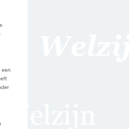
e.
p
n een
eft
nder
n