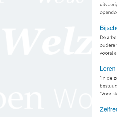
uitvoer
opendoe
Bijsch
De arbe
oudere 
vooral a
Leren
“In de z
bestuur
“Voor s
Zelfre