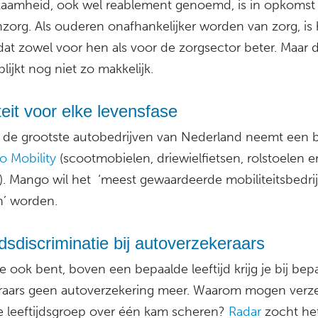
zaamheid, ook wel reablement genoemd, is in opkomst 
zorg. Als ouderen onafhankelijker worden van zorg, is 
 dat zowel voor hen als voor de zorgsector beter. Maar d
lijkt nog niet zo makkelijk.
teit voor elke levensfase
 de grootste autobedrijven van Nederland neemt een 
 Mobility
(scootmobielen, driewielfietsen, rolstoelen e
s). Mango wil het ‘meest gewaardeerde mobiliteitsbedrij
n’ worden.
jdsdiscriminatie bij autoverzekeraars
je ook bent, boven een bepaalde leeftijd krijg je bij bep
raars geen autoverzekering meer. Waarom mogen verze
e leeftijdsgroep over één kam scheren?
Radar
zocht het