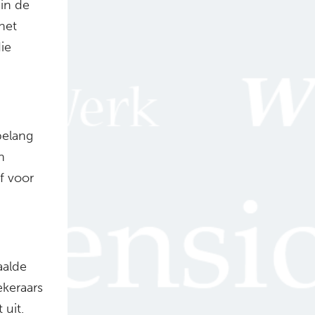
in de
het
ie
belang
n
f voor
aalde
keraars
 uit.