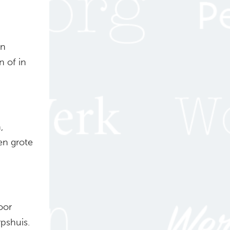
un
 of in
,
en grote
voor
pshuis.