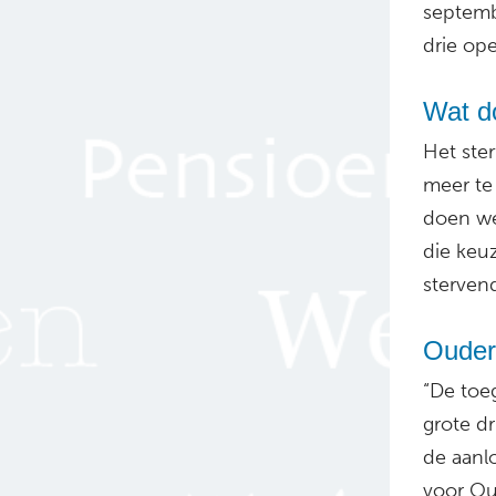
septemb
drie ope
Wat d
Het ster
meer te
doen we
die keu
sterven
Ouder
“De toe
grote d
de aanl
voor Ou