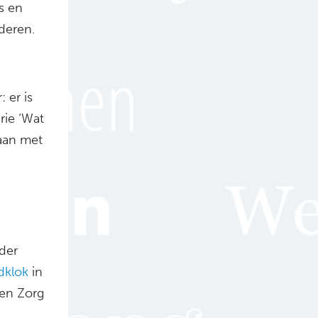
s en
uderen.
 er is
rie ‘Wat
aan met
der
klok
in
en Zorg