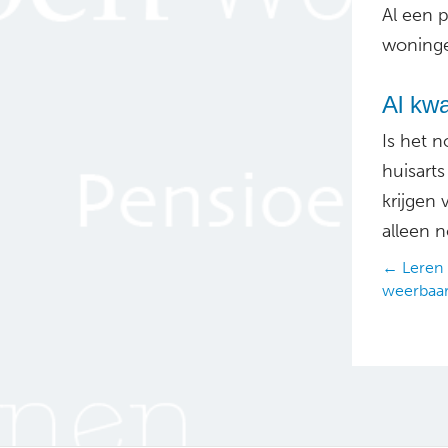
Al een p
woninge
Al kw
Is het 
huisarts
krijgen 
alleen n
Posts
← Leren 
weerbaa
navig