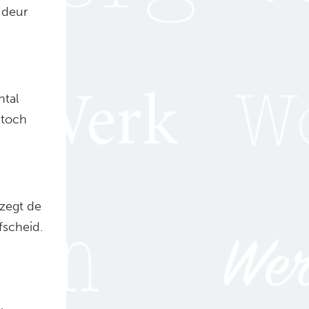
e deur
ntal
 toch
 zegt de
fscheid.