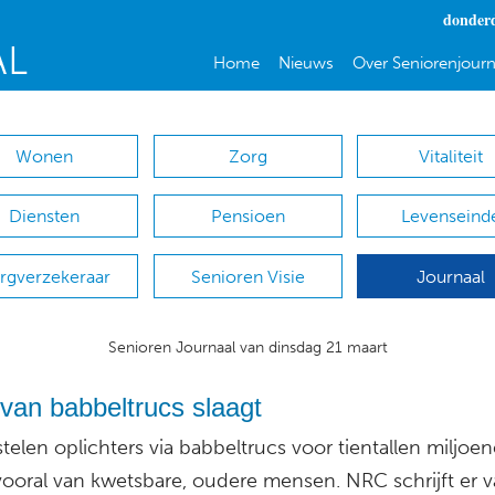
donderd
Home
Nieuws
Over Seniorenjourn
Wonen
Zorg
Vitaliteit
Diensten
Pensioen
Levenseind
rgverzekeraar
Senioren Visie
Journaal
Senioren Journaal van dinsdag 21 maart
 van babbeltrucs slaagt
 stelen oplichters via babbeltrucs voor tientallen miljoe
 vooral van kwetsbare, oudere mensen. NRC schrijft er 