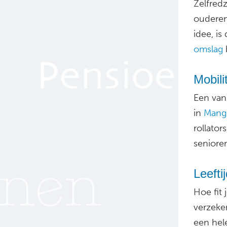
Zelfred
ouderen
idee, is
omslag
b
Mobili
Een van
in
Mango
rollator
seniore
Leefti
Hoe fit 
verzeke
een hel