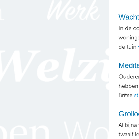
Wachte
In de co
woninge
de tuin
Medite
Ouderen
hebben 
Britse
st
Grollo
Al bijna
twaalf 