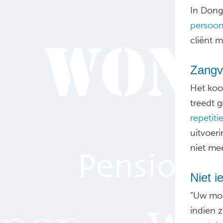
In Dong
persoonl
cliënt 
Zangv
Het koo
treedt 
repetiti
uitvoer
niet mee
Niet i
“Uw moe
indien z