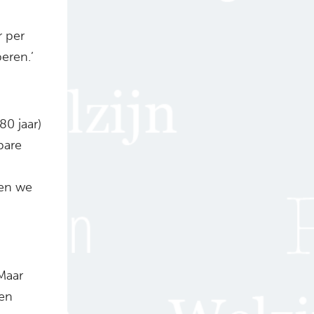
r per
eren.’
80 jaar)
bare
len we
Maar
een