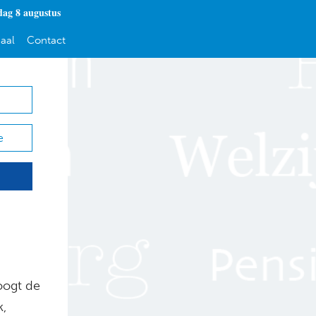
dag 8 augustus
aal
Contact
e
oogt de
,