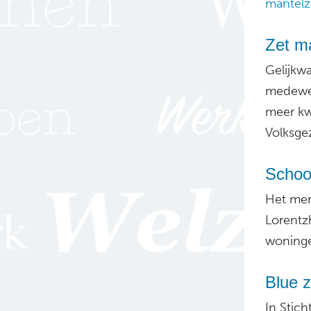
mantelz
Zet ma
Gelijkwa
medewerk
meer kwa
Volksge
Schoo
Het mer
Lorentz
woninge
Blue 
In Stic