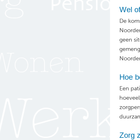
Wel o
De koms
Noorder
geen si
gemengd
Noorder
Hoe be
Een pat
hoeveel
zorgper
duurza
Zorg 