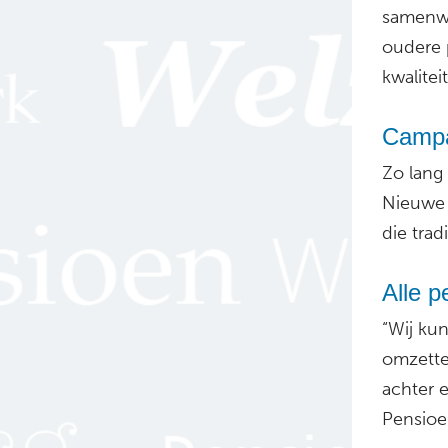
samenwe
oudere 
kwalitei
Campa
Zo lang
Nieuwe 
die trad
Alle 
“Wij ku
omzetten
achter e
Pensioe