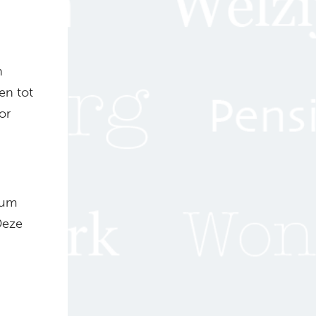
n
en tot
or
rum
Deze