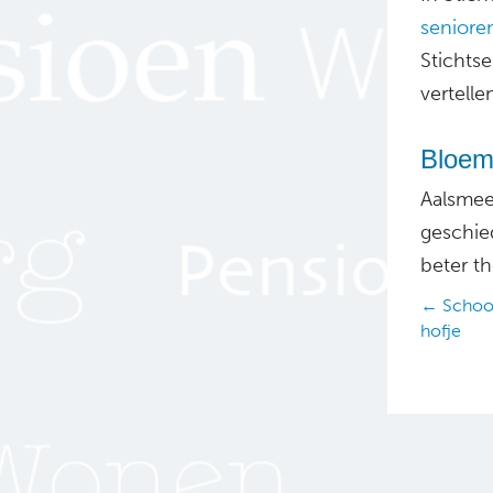
seniore
Stichtse
vertell
Bloem
Aalsmee
geschied
beter t
Posts
← Schoo
hofje
navig