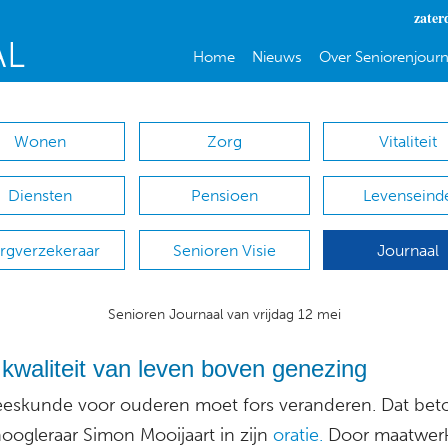
zater
Home
Nieuws
Over Seniorenjourn
Wonen
Zorg
Vitaliteit
Diensten
Pensioen
Levenseind
rgverzekeraar
Senioren Visie
Journaal
Senioren Journaal van vrijdag 12 mei
kwaliteit van leven boven genezing
eskunde voor ouderen moet fors veranderen. Dat bet
oogleraar Simon Mooijaart in zijn
oratie.
Door maatwerk