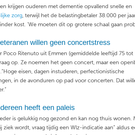
en krijgen ouderen met dementie opvallend snelle en
ijke zorg
, terwijl het de belastingbetaler 38.000 per jaa
minder kost. ‘We moeten dit op grotere schaal gaan prob
eteranen willen geen concertstress
r Poco Ritenuto uit Emmen (gemiddelde leeftijd 75 tot 
graag op. Ze noemen het geen concert, maar een open
e
.”Hoge eisen, dagen instuderen, perfectionistische
ingen, in de avonduren op pad voor concerten. Dat wil
r.”
edereen heeft een paleis
der is gelukkig nog gezond en kan nog thuis wonen. 
ij ziek wordt, vraag tijdig een Wlz-indicatie aan” aldus 