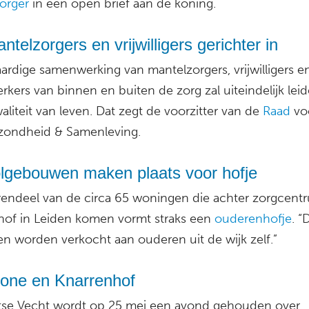
orger
in een open brief aan de koning.
ntelzorgers en vrijwilligers gerichter in
ardige samenwerking van mantelzorgers, vrijwilligers e
ers van binnen en buiten de zorg zal uiteindelijk leid
liteit van leven. Dat zegt de voorzitter van de
Raad
vo
zondheid & Samenleving.
lgebouwen maken plaats voor hofje
endeel van de circa 65 woningen die achter zorgcent
hof in Leiden komen vormt straks een
ouderenhofje
. “
n worden verkocht aan ouderen uit de wijk zelf.”
zone en Knarrenhof
htse Vecht wordt op 25 mei een avond gehouden over