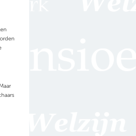
len
worden
e
 Maar
chaars