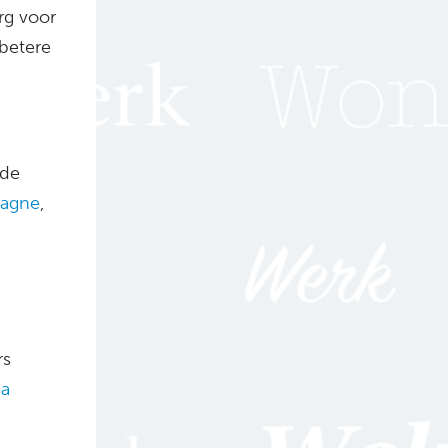
rg voor
 betere
ede
agne
,
rs
a