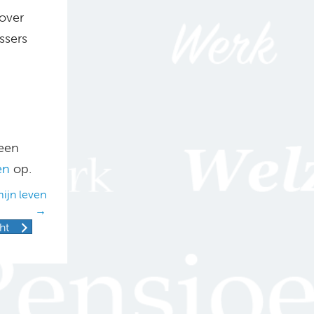
over
ssers
 een
en
op.
ijn leven
→
ht