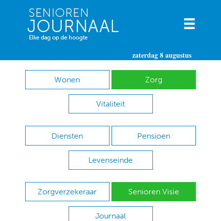
zaterdag 8 augustus
Wonen
Zorg
Vitaliteit
Diensten
Pensioen
Levenseinde
Zorgverzekeraar
Senioren Visie
Journaal