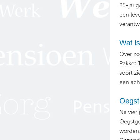
25-jari
een leve
verantwo
Wat i
Over zo
Pakket 
soort zi
een ach
Oegst
Na vier
Oegstge
worden.