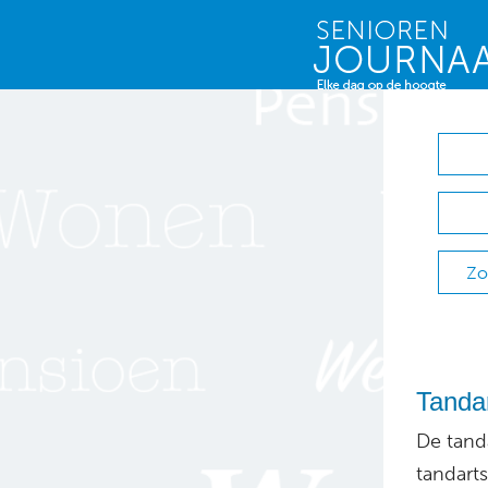
Zo
Tanda
De tanda
tandart