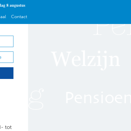
dag 8 augustus
aal
Contact
e
- tot