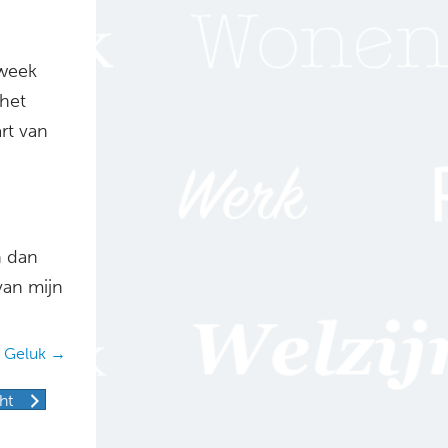
 week
 het
rt van
n dan
van mijn
e Geluk →
ht