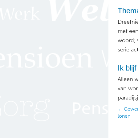
Thema
Dreefni
met ee
woord; 
serie ac
Ik bli
Alleen 
van woni
paradijs
Posts
← Gewerk
lonen
navig