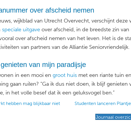
nummer over afscheid nemen
euws, wijkblad van Utrecht Overvecht, verschijnt deze
n
speciale uitgave
over afscheid, in de breedste zin van
vooral over afscheid nemen van het leven. Het is de sta
tiviteiten van partners van de Alliantie Seniorvriendelijk.
jf genieten van mijn paradijsje
wonen in een mooi en
groot huis
met een riante tuin e
ng gaan ruilen? “Ga ik dus niet doen, ik blijf genieten 
je, in het volle besef dat ik een geluksvogel ben.”
t hebben mag blijkbaar niet
Studenten lanceren Plantj
ation
Journaal overzic