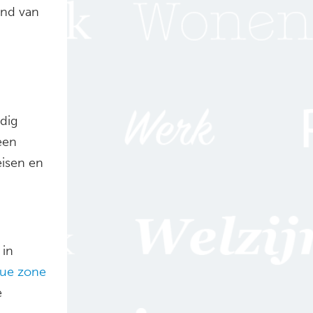
ind van
dig
een
eisen en
 in
lue zone
e