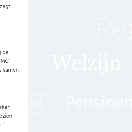
zegt
j de
s MC
us samen
erken
ezien
.”