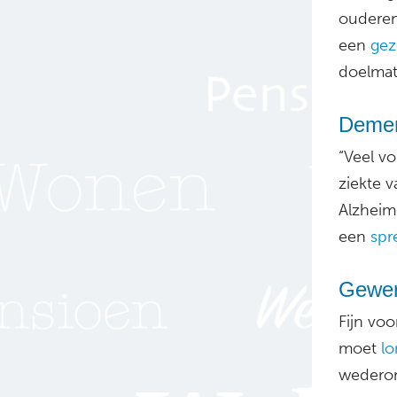
ouderen
een
ge
doelmat
Dement
“Veel vo
ziekte 
Alzheim
een
spr
Gewer
Fijn voo
moet
lo
wederom