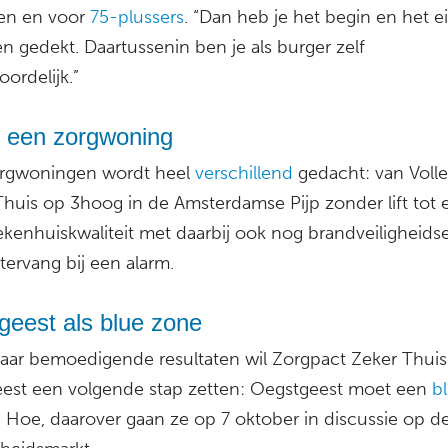
gen en voor
75-plussers
. “Dan heb je het begin en het e
n gedekt. Daartussenin ben je als burger zelf
ordelijk.”
s een zorgwoning
rgwoningen wordt heel
verschillend
gedacht: van Volle
Thuis op 3hoog in de Amsterdamse Pijp zonder lift tot 
ekenhuiskwaliteit met daarbij ook nog brandveiligheids
tervang bij een alarm.
geest als blue zone
 jaar bemoedigende resultaten wil Zorgpact Zeker Thuis
est een volgende stap zetten: Oegstgeest moet een
b
 Hoe, daarover gaan ze op 7 oktober in discussie op d