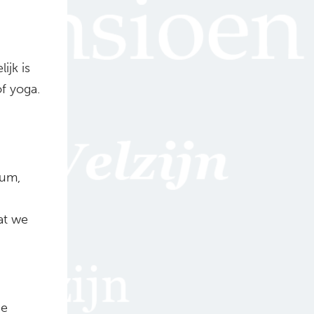
ijk is
f yoga.
mum,
at we
de