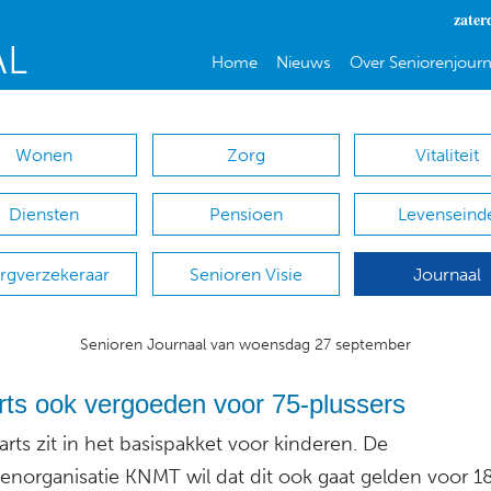
zater
Home
Nieuws
Over Seniorenjourn
Wonen
Zorg
Vitaliteit
Diensten
Pensioen
Levenseind
rgverzekeraar
Senioren Visie
Journaal
Senioren Journaal van woensdag 27 september
rts ook vergoeden voor 75-plussers
rts zit in het basispakket voor kinderen. De
senorganisatie KNMT wil dat dit ook gaat gelden voor 18