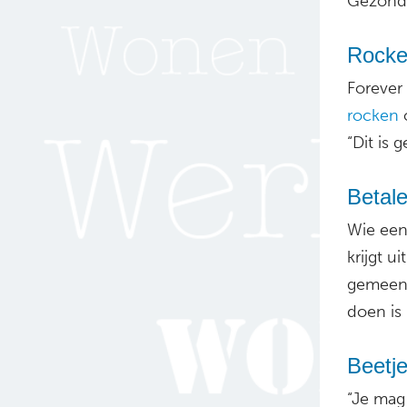
Gezondh
Rocken
Forever 
rocken
o
“Dit is 
Betale
Wie een
krijgt 
gemeent
doen is 
Beetj
“Je mag