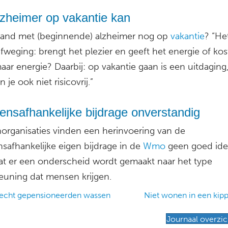
lzheimer op vakantie kan
and met (beginnende) alzheimer nog op
vakantie
? “He
weging: brengt het plezier en geeft het energie of kos
aar energie? Daarbij: op vakantie gaan is een uitdaging
 je ook niet risicovrij.”
nsafhankelijke bijdrage onverstandig
norganisaties vinden een herinvoering van de
safhankelijke eigen bijdrage in de
Wmo
geen goed idee
dat er een onderscheid wordt gemaakt naar het type
euning dat mensen krijgen.
echt gepensioneerden wassen
Niet wonen in een ki
ation
Journaal overzic