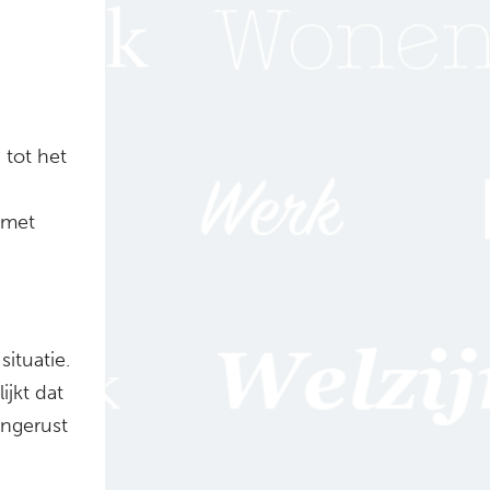
tot het
 met
situatie.
jkt dat
ongerust