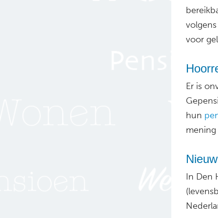
bereikba
volgen
voor ge
Hoorr
Er is on
Gepensi
hun
pen
mening 
Nieuw
In Den 
(levens
Nederla