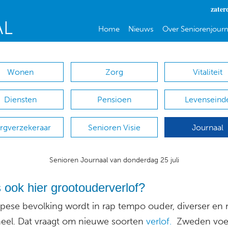
zater
Home
Nieuws
Over Seniorenjourn
Wonen
Zorg
Vitaliteit
Diensten
Pensioen
Levenseind
rgverzekeraar
Senioren Visie
Journaal
Senioren Journaal van donderdag 25 juli
 ook hier grootouderverlof?
pese bevolking wordt in rap tempo ouder, diverser en
oneel. Dat vraagt om nieuwe soorten
verlof.
Zweden voer