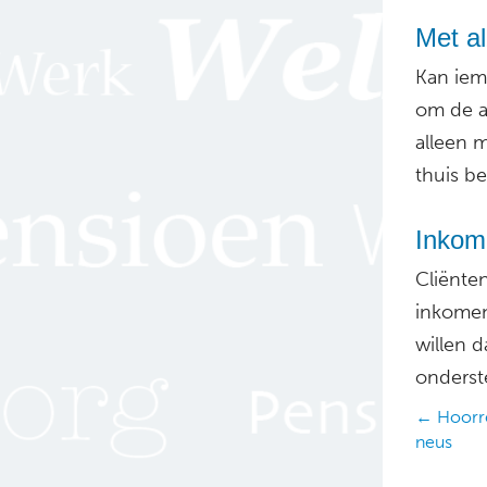
Met a
Kan iem
om de af
alleen m
thuis ben
Inkome
Cliënte
inkomen
willen 
onderst
Posts
← Hoorr
neus
navig