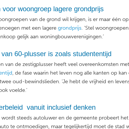
 voor woongroep lagere grondprijs
oongroepen van de grond wil krijgen, is er maar één op
noegen met een lagere
grondprijs
. ‘Stel woongroepen 
nkoop gelijk aan woningbouwverenigingen.’
van 60-plusser is zoals studententijd
en van de zestigplusser heeft veel overeenkomsten me
entijd
, de fase waarin het leven nog alle kanten op kan
twee oud-bewindslieden. ‘Je hebt de vrijheid en levens
ook voelde.’
rbeleid vanuit inclusief denken
t wordt steeds autoluwer en de gemeente probeert het
auto te ontmoedigen, maar tegelijkertijd moet de stad 