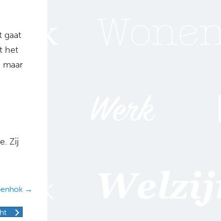
t gaat
t het
, maar
. Zij
ppenhok →
ht