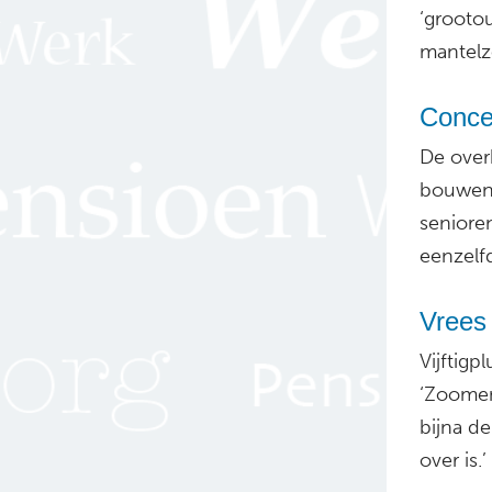
‘grootou
mantelz
Conce
De over
bouwen 
seniore
eenzel
Vrees
Vijftig
‘Zoomen
bijna de
over is.’