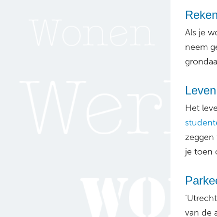
Reken
Als je w
neem ge
grondaa
Leven 
Het lev
student
zeggen 
je toen 
Parkee
‘Utrech
van de 