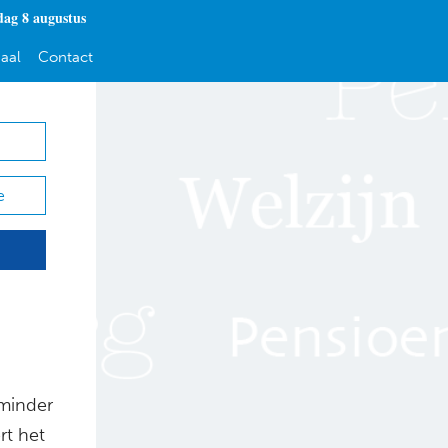
dag 8 augustus
aal
Contact
e
 minder
t het