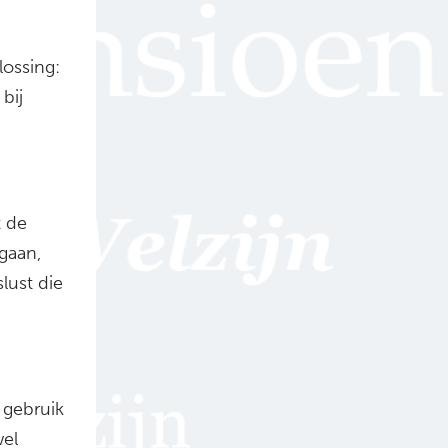
lossing:
bij
t de
 gaan,
lust die
 gebruik
wel