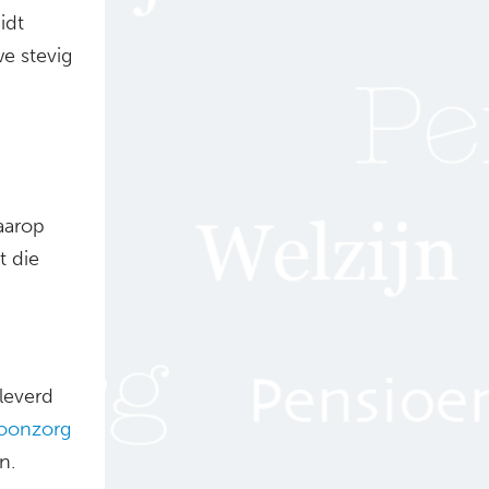
idt
e stevig
aarop
t die
leverd
oonzorg
n.