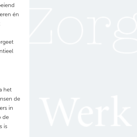
oeiend
ieren én
t
ergeet
ntieel
a het
ensen de
ers in
p de
 is