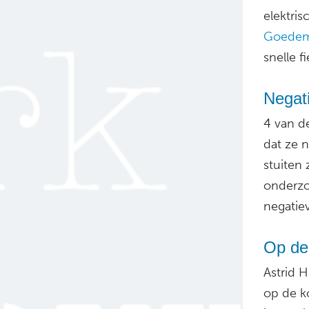
elektris
Goedem
snelle f
Negati
4 van d
dat ze 
stuiten 
onderzo
negatie
Op de 
Astrid H
op de ko