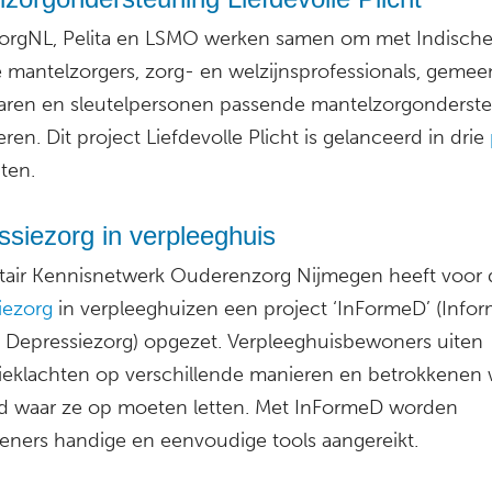
orgNL, Pelita en LSMO werken samen om met Indische
 mantelzorgers, zorg- en welzijnsprofessionals, gemee
ren en sleutelpersonen passende mantelzorgonderst
seren. Dit project Liefdevolle Plicht is gelanceerd in drie
ten.
siezorg in verpleeghuis
itair Kennisnetwerk Ouderenzorg Nijmegen heeft voor 
iezorg
in verpleeghuizen een project ‘InFormeD’ (Infor
 Depressiezorg) opgezet. Verpleeghuisbewoners uiten
ieklachten op verschillende manieren en betrokkenen
tijd waar ze op moeten letten. Met InFormeD worden
leners handige en eenvoudige tools aangereikt.