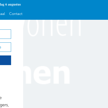
ag 6 augustus
aal
Contact
e
e
gers,