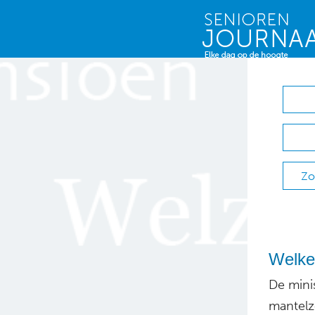
Zo
Welke 
De minis
mantelzo