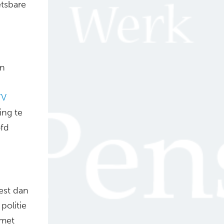
etsbare
in
TV
ing te
ofd
est dan
politie
 met