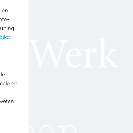
 en
nte-
euning
pilot
de
mele en
 weten