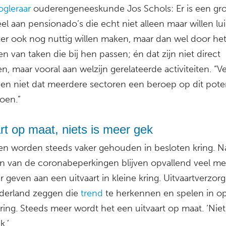
ogleraar
ouderengeneeskunde Jos Schols: Er is een gr
el aan pensionado’s die echt niet alleen maar willen lu
ker ook nog nuttig willen maken, maar dan wel door he
en van taken die bij hen passen; én dat zijn niet direct
n, maar vooral aan welzijn gerelateerde activiteiten. “V
en niet dat meerdere sectoren een beroep op dit pote
oen.”
rt op maat, niets is meer gek
ten worden steeds vaker gehouden in besloten kring. N
n van de coronabeperkingen blijven opvallend veel m
 geven aan een uitvaart in kleine kring. Uitvaartverzorg
derland zeggen die
trend
te herkennen en spelen in o
ing. Steeds meer wordt het een uitvaart op maat. ‘Niets
k.’