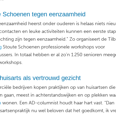
e Schoenen tegen eenzaamheid
 eenzaamheid heerst onder ouderen is helaas niets nieu
contacten en leuke activiteiten kunnen een eerste stap
ichting zijn tegen eenzaamheid.” Zo organiseert de Til
g
Stoute Schoenen professionele workshops voor
ussers. In totaal hebben er al zo’n 1.250 senioren mee
workshops.
uisarts als vertrouwd gezicht
iële bedrijven kopen praktijken op van huisartsen di
n gaan, meest in achterstandswijken en op plekken wa
n
wonen. Een AD-columnist houdt haar hart vast. “Dan
isartsenpraktijk nu wel beloven dat het goedkomt, ik vr