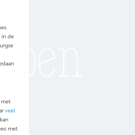
ws.
 in de
burgse
gedaan
e met
ar
veel
 kan
ees met