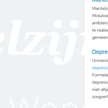
Mantelz
Molukse
ambtena
te reali
gemeen
Depres
Univers
depress
Formele
depress
niet al
zorgver