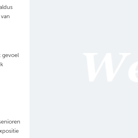
 aldus
 van
t gevoel
ak
 senioren
xpositie