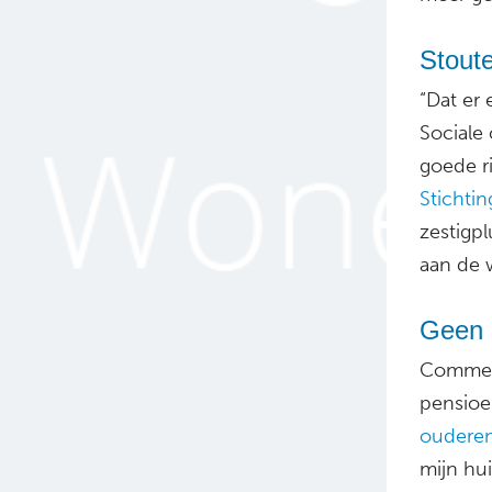
Stout
“Dat er
Sociale 
goede r
Stichtin
zestigpl
aan de 
Geen h
Commerc
pensioe
oudere
mijn hu