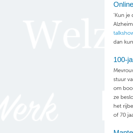
Onlin
‘Kun je
Alzheim
talksho
dan kun
100-ja
Mevrouw
stuur v
om bood
ze besl
het rijb
of 70 jaa
Mantel