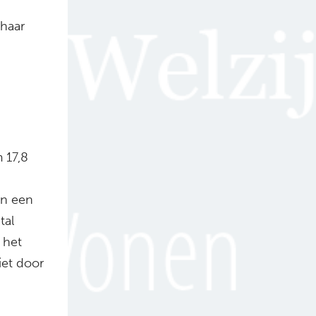
 haar
 17,8
in een
tal
 het
iet door