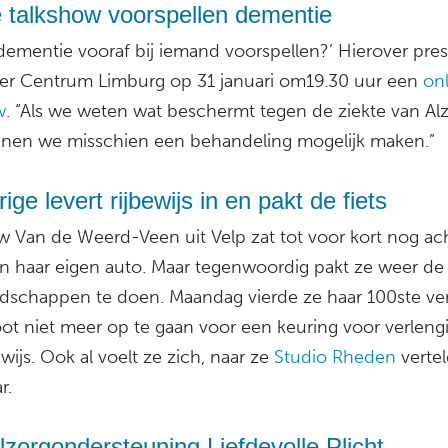
e talkshow voorspellen dementie
 dementie vooraf bij iemand voorspellen?’ Hierover pre
er Centrum Limburg op 31 januari om19.30 uur een
on
w
. “Als we weten wat beschermt tegen de ziekte van Al
nen we misschien een behandeling mogelijk maken.”
rige levert rijbewijs in en pakt de fiets
 Van de Weerd-Veen uit Velp zat tot voor kort nog ac
an haar eigen auto. Maar tegenwoordig pakt ze weer de 
schappen te doen. Maandag vierde ze haar 100ste ver
oot niet meer op te gaan voor een keuring voor verleng
ewijs. Ook al voelt ze zich, naar ze
Studio Rheden
vertel
r.
zorgondersteuning Liefdevolle Plicht