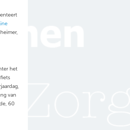
senteert
line
zheimer,
hter het
fiets
jaardag,
ing van
de, 60