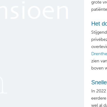
grote v
patiënte
Het do
Stijgen
privébe
overlev
Drenth
zien va
boven w
Snelle
In 2022
eerdere 
wel al 