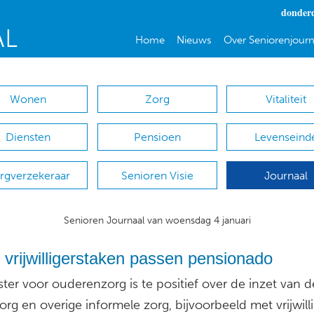
donderd
Home
Nieuws
Over Seniorenjourn
Wonen
Zorg
Vitaliteit
Diensten
Pensioen
Levenseind
rgverzekeraar
Senioren Visie
Journaal
Senioren Journaal van woensdag 4 januari
vrijwilligerstaken passen pensionado
ter voor ouderenzorg is te positief over de inzet van d
rg en overige informele zorg, bijvoorbeeld met vrijwilli