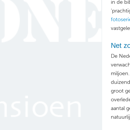
in de bi
‘prachti
fotoseri
vastgel
Net zo
De Nede
verwach
miljoen
duizend 
groot ge
overled
aantal 
natuurli