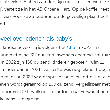
bliotheek in Alphen aan den Rijn uit zou rollen vindt ze
g’, vertelt ze in het AD Groene Hart. ‘Op de koffie’ heet
e
, waarvoor ze 25 ouderen op de gevoelige plaat heeft
egd.
veel overledenen als baby’s
rlandse bevolking is volgens het
CBS
in 2022 naar
ting met bijna 227 duizend inwoners gegroeid, tot ruim
. In 2022 zijn 168 duizend kinderen geboren, ruim 11
minder dan in 2021. De sterfte was nog relatief hoog; 
deelte van 2022 was er sprake van oversterfte. Het aan
enen wordt geraamd op 169 duizend, vergelijkbaar met
geboorten. De bevolking is daardoor naar verwachting n
jke aanwas gegroeid.