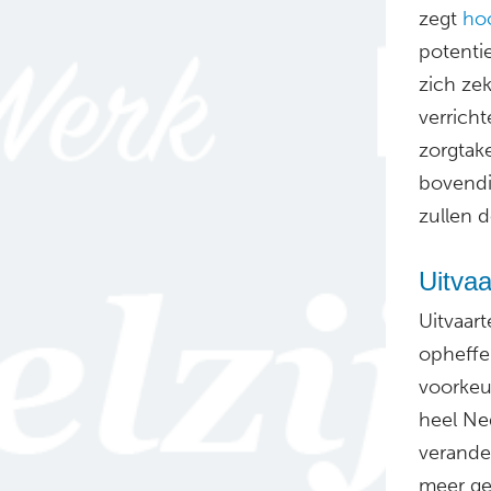
zegt
ho
potentie
zich ze
verricht
zorgtake
bovendi
zullen d
Uitvaa
Uitvaar
opheffe
voorkeur
heel Ne
verander
meer ge