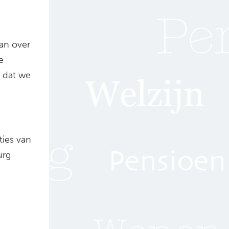
an over
e
 dat we
ties van
urg