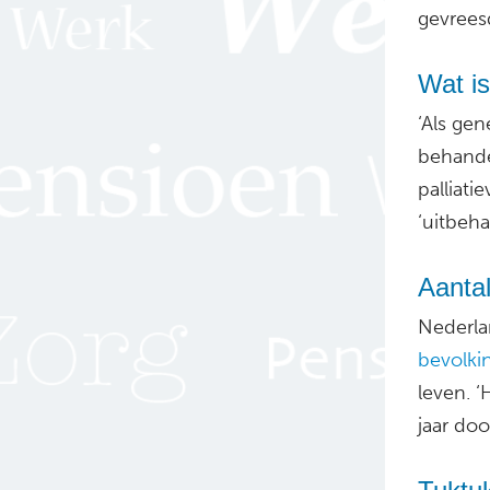
gevrees
Wat is
‘Als gen
behande
palliatie
‘uitbeha
Aanta
Nederla
bevolki
leven. ‘
jaar door