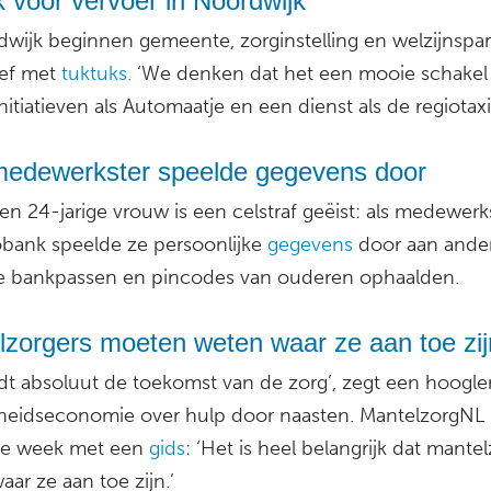
 voor vervoer in Noordwijk
dwijk beginnen gemeente, zorginstelling en welzijnspar
ef met
tuktuks.
‘We denken dat het een mooie schakel 
nitiatieven als Automaatje en een dienst als de regiotaxi
edewerkster speelde gegevens door
n 24-jarige vrouw is een celstraf geëist: als medewerk
bank speelde ze persoonlijke
gegevens
door aan ander
 bankpassen en pincodes van ouderen ophaalden.
lzorgers moeten weten waar ze aan toe zij
rdt absoluut de toekomst van de zorg’, zegt een hoogle
eidseconomie over hulp door naasten. MantelzorgNL
e week met een
gids
: ‘Het is heel belangrijk dat mante
ar ze aan toe zijn.’