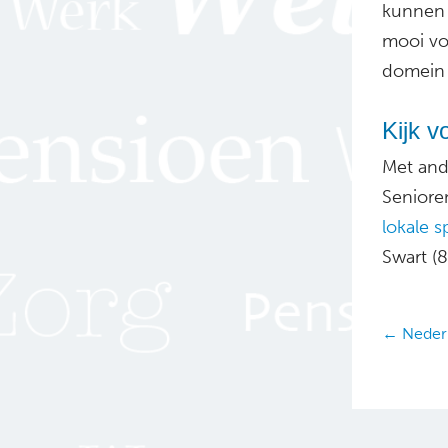
kunnen 
mooi vo
domein 
Kijk v
Met ande
Seniore
lokale s
Swart (8
Posts
← Nederl
navig