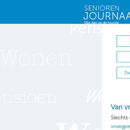
Zo
Van v
Slechts
vroegpe