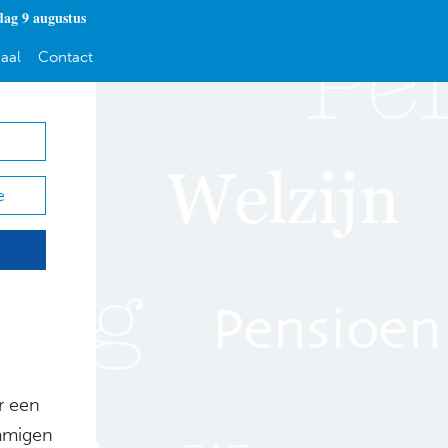
dag 9 augustus
aal
Contact
e
r een
mmigen