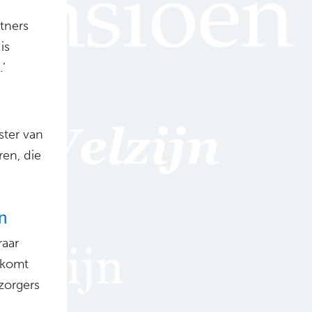
tners
is
.’
ster van
en, die
n
raar
 komt
lzorgers