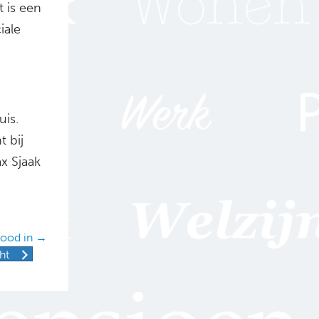
t is een
iale
uis.
 bij
x Sjaak
dood in →
ht