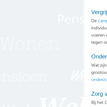
Vergri
De
cam
individu
voeren 
tegen o
Onder
Wat zij
grootou
onderz
Zorg 
Bij het