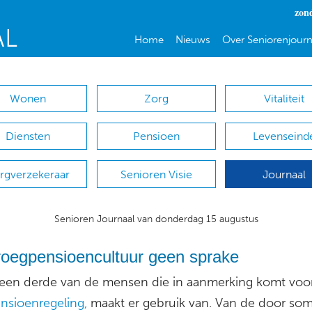
zon
Home
Nieuws
Over Seniorenjourn
Wonen
Zorg
Vitaliteit
Diensten
Pensioen
Levenseind
rgverzekeraar
Senioren Visie
Journaal
Senioren Journaal van donderdag 15 augustus
roegpensioencultuur geen sprake
 een derde van de mensen die in aanmerking komt voo
nsioenregeling,
maakt er gebruik van. Van de door so