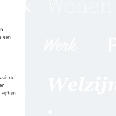
en
e een
d
oeit de
er
vijftien