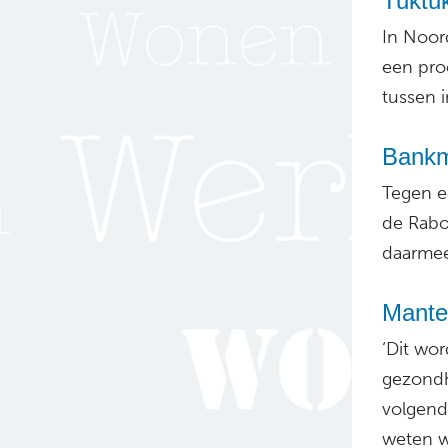
Tuktuk
In Noor
een pro
tussen i
Bankm
Tegen ee
de Rabo
daarmee
Mante
‘Dit wo
gezondh
volgend
weten wa