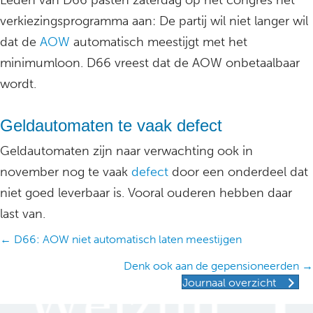
Leden van D66 pasten zaterdag op het congres het
verkiezingsprogramma aan: De partij wil niet langer wil
dat de
AOW
automatisch meestijgt met het
minimumloon. D66 vreest dat de AOW onbetaalbaar
wordt.
Geldautomaten te vaak defect
Geldautomaten zijn naar verwachting ook in
november nog te vaak
defect
door een onderdeel dat
niet goed leverbaar is. Vooral ouderen hebben daar
last van.
Posts
← D66: AOW niet automatisch laten meestijgen
navigation
Denk ook aan de gepensioneerden →
Journaal overzicht