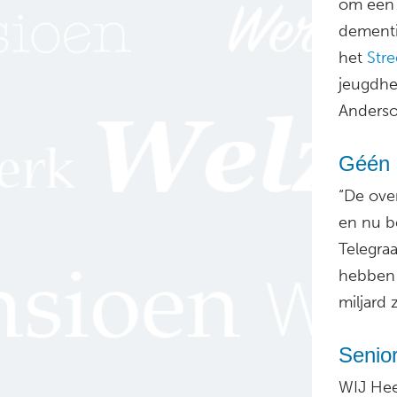
om een 
dementi
het
Str
jeugdhe
Anderso
Géén 
“De ove
en nu be
Telegraa
hebben 
miljard
Senior
WIJ Hee