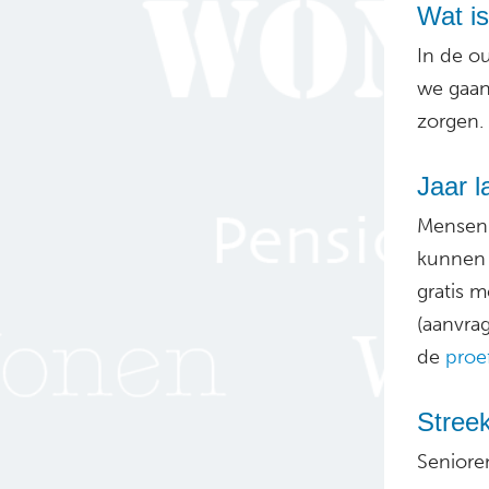
Wat i
In de ou
we gaan
zorgen. 
Jaar l
Mensen 
kunnen 
gratis 
(aanvra
de
proe
Stree
Senioren