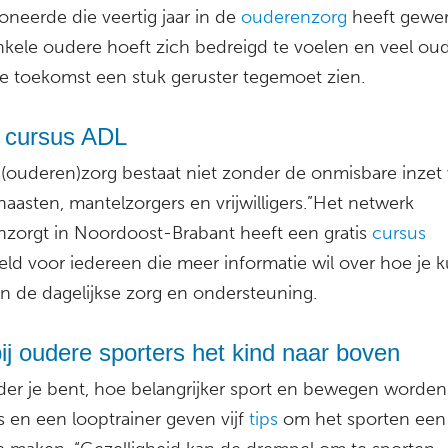
neerde die veertig jaar in de
ouderenzorg
heeft gewer
kele oudere hoeft zich bedreigd te voelen en veel ou
de toekomst een stuk geruster tegemoet zien.
s cursus ADL
(ouderen)zorg bestaat niet zonder de onmisbare inzet
 naasten, mantelzorgers en vrijwilligers.”Het netwerk
nzorgt in Noordoost-Brabant heeft een gratis
cursus
eld voor iedereen die meer informatie wil over hoe je 
in de dagelijkse zorg en ondersteuning.
ij oudere sporters het kind naar boven
er je bent, hoe belangrijker sport en bewegen worden
s en een looptrainer geven vijf
tips
om het sporten een 