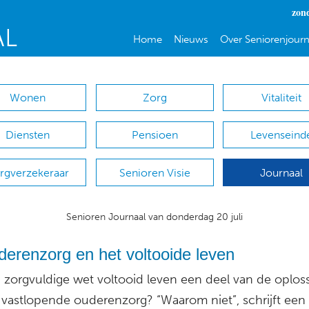
zon
Home
Nieuws
Over Seniorenjourn
Wonen
Zorg
Vitaliteit
Diensten
Pensioen
Levenseind
rgverzekeraar
Senioren Visie
Journaal
Senioren Journaal van donderdag 20 juli
erenzorg en het voltooide leven
 zorgvuldige wet voltooid leven een deel van de oploss
 vastlopende ouderenzorg? “Waarom niet”, schrijft een