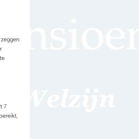
, zeggen
r
te
t 7
ereikt,