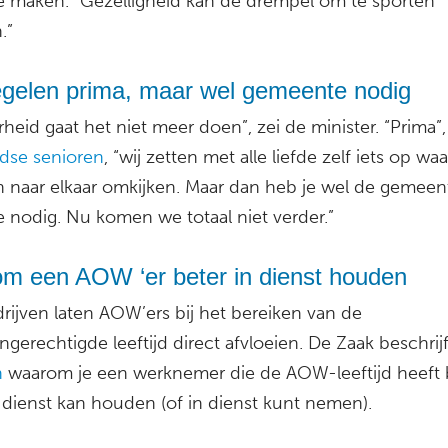
te maken. “Gezelligheid kan de drempel om te sporten
.”
regelen prima, maar wel gemeente nodig
heid gaat het niet meer doen”, zei de minister. “Prima”
dse senioren
, “wij zetten met alle liefde zelf iets op waa
n naar elkaar omkijken. Maar dan heb je wel de gemeen
e nodig. Nu komen we totaal niet verder.”
m een AOW ‘er beter in dienst houden
rijven laten AOW’ers bij het bereiken van de
gerechtigde leeftijd direct afvloeien. De Zaak beschrijf
n
waarom je een werknemer die de AOW-leeftijd heeft b
n dienst kan houden (of in dienst kunt nemen).