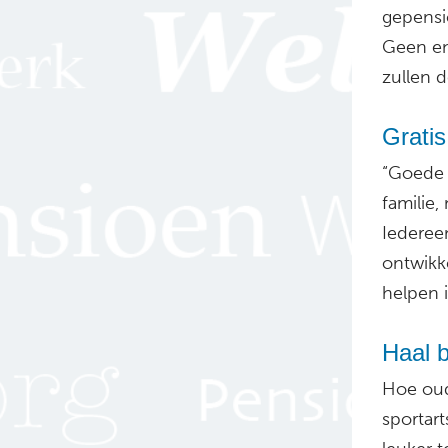
gepensio
Geen en
zullen 
Grati
“Goede 
familie,
Iederee
ontwikk
helpen 
Haal b
Hoe oud
sportart