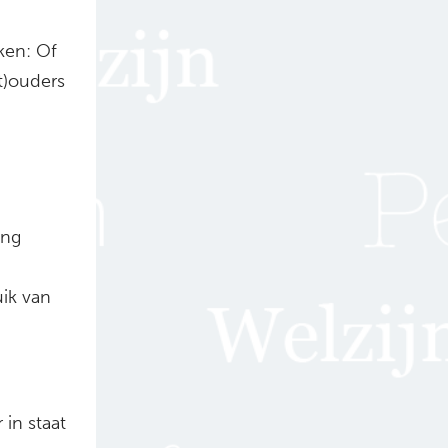
ken: Of
t)ouders
ang
ik van
 in staat