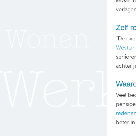
leuker 
verlagen
Zelf 
“De over
Westlan
seniore
achter j
Waaro
Veel bed
pensioen
redene
beter i