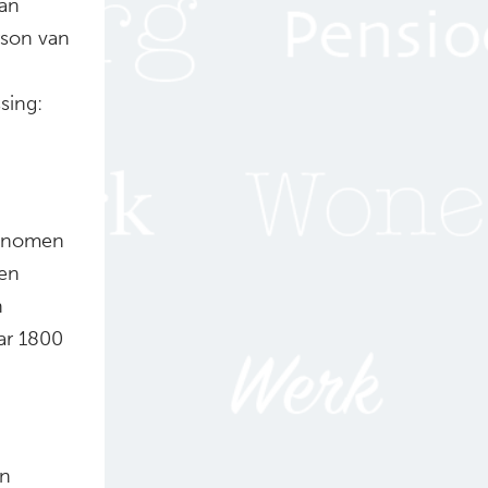
aan
rson van
sing:
genomen
een
n
ar 1800
en