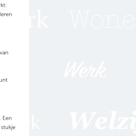
kt:
deren
 van
kunt
. Een
stukje