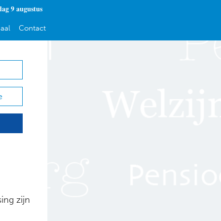
dag 9 augustus
aal
Contact
e
ing zijn