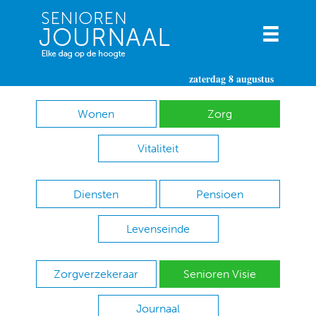
zaterdag 8 augustus
Wonen
Zorg
Vitaliteit
Diensten
Pensioen
Levenseinde
Zorgverzekeraar
Senioren Visie
Journaal