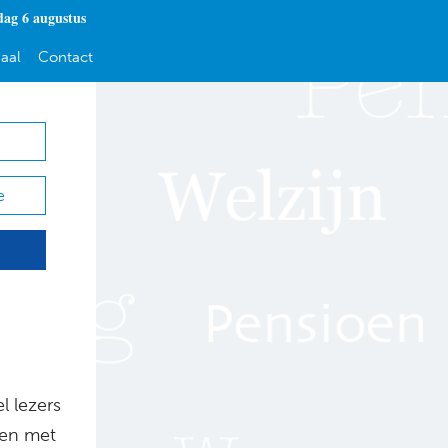
ag 6 augustus
aal
Contact
e
l lezers
en met