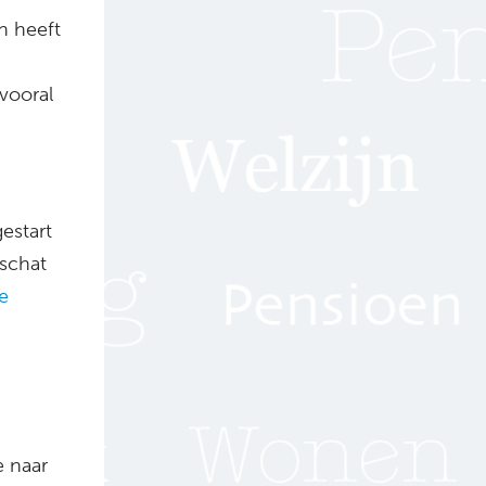
n heeft
vooral
estart
schat
e
 naar