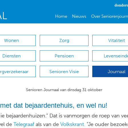
donderd
Home
Nieuws
Over Seniorenjourn
Wonen
Zorg
Vitaliteit
Diensten
Pensioen
Levenseind
rgverzekeraar
Senioren Visie
Journaal
Senioren Journaal van dinsdag 31 oktober
met dat bejaardentehuis, en wel nu!
die bejaardenhuizen.” Dat is vanmorgen de roep van vee
el de
Telegraaf
als van de
Volkskrant.
“Je ouder bezoek