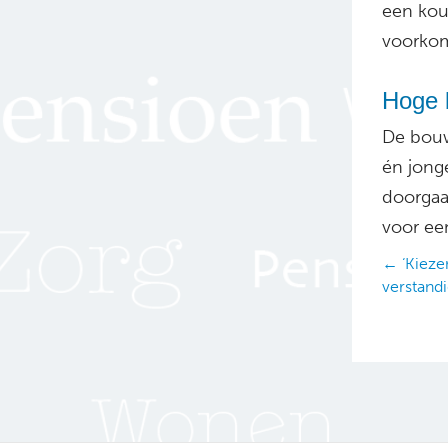
een ko
voorkom
Hoge 
De bouw
én jong
doorgaa
voor een
Posts
← ‘Kieze
verstand
navig