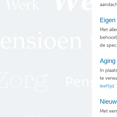
aandach
Eigen 
Met all
behoorli
de spec
Aging 
In plaa
te verw
leeftijd
.
Nieuwe
Met een