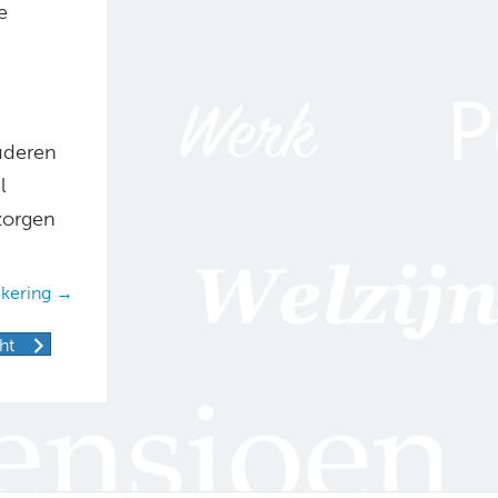
e
uderen
l
zorgen
ekering →
ht