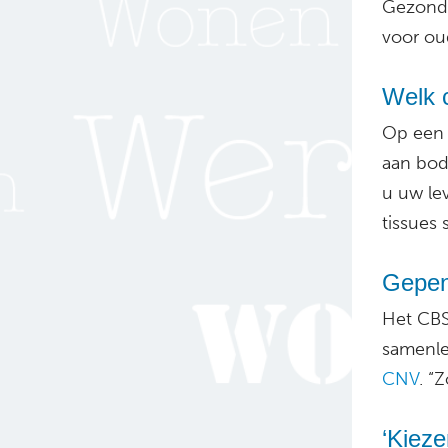
Gezond 
voor ou
Welk c
Op een V
aan bod
u uw le
tissues 
Gepen
Het CBS
samenlev
CNV
. “
‘Kieze