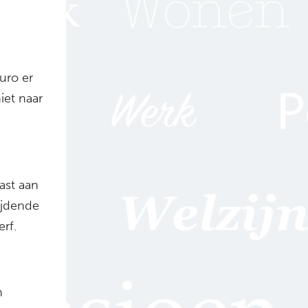
uro er
iet naar
ast aan
ijdende
rf.
n