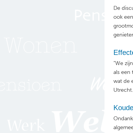
De disc
ook een
grootmo
geniete
Effec
“We zij
als een
wat de 
Utrecht.
Koude
Ondanks
algemee