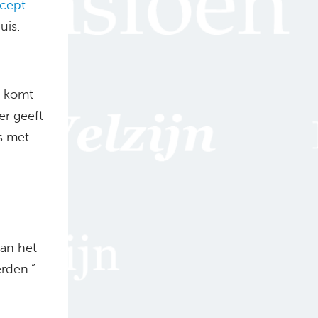
cept
uis.
n komt
er geeft
s met
van het
rden.”