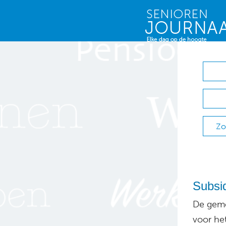
Zo
Subsi
De geme
voor het