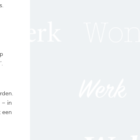
s.
n
op
’.
rden.
 – in
et een