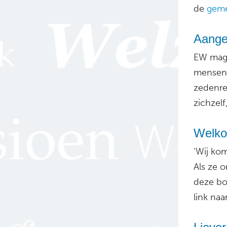
de
geme
Aange
EW maga
mensen 
zedenre
zichzelf
Welkom
‘Wij ko
Als ze o
deze bo
link naa