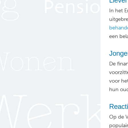
Liever
In het 
uitgebr
behande
een bel
Jonge
De finan
voorzitt
voor het
hun oud
React
Op de V
populair