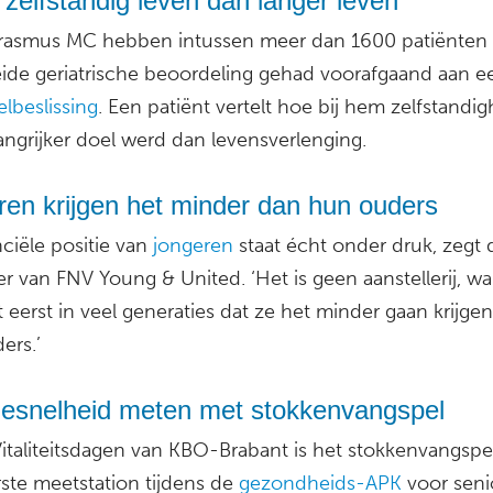
 zelfstandig leven dan langer leven
Erasmus MC hebben intussen meer dan 1600 patiënten
eide geriatrische beoordeling gehad voorafgaand aan e
lbeslissing
. Een patiënt vertelt hoe bij hem zelfstandig
angrijker doel werd dan levensverlenging.
ren krijgen het minder dan hun ouders
ciële positie van
jongeren
staat écht onder druk, zegt 
er van FNV Young & United. ‘Het is geen aanstellerij, wa
 eerst in veel generaties dat ze het minder gaan krijge
ers.’
iesnelheid meten met stokkenvangspel
italiteitsdagen van KBO-Brabant is het stokkenvangspe
ste meetstation tijdens de
gezondheids-APK
voor seni