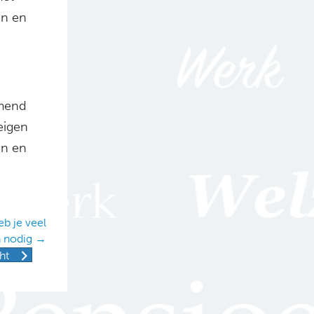
en en
emend
eigen
en en
b je veel
n nodig →
ht