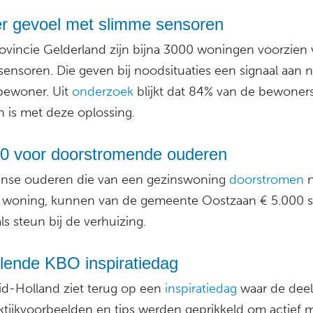
ger gevoel met slimme sensoren
rovincie Gelderland zijn bijna 3000 woningen voorzien
sensoren. Die geven bij noodsituaties een signaal aan 
bewoner. Uit
onderzoek
blijkt dat 84% van de bewoners
n is met deze oplossing.
00 voor doorstromende ouderen
nse ouderen die van een gezinswoning
doorstromen
n
e woning, kunnen van de gemeente Oostzaan € 5.000 s
als steun bij de verhuizing.
elende KBO inspiratiedag
d-Holland ziet terug op een
inspiratiedag
waar de dee
ktijkvoorbeelden en tips werden geprikkeld om actief 