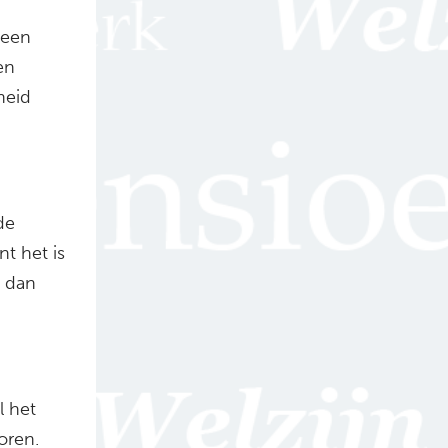
 een
en
heid
de
nt het is
n dan
l het
oren.