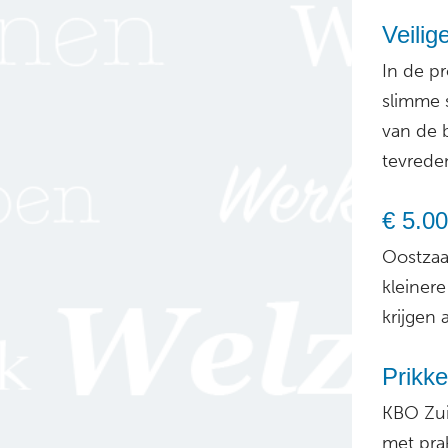
Veili
In de p
slimme 
van de 
tevrede
€ 5.0
Oostzaa
kleiner
krijgen 
Prikk
KBO Zui
met pra