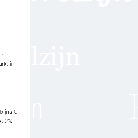
n
er
rkt in
n
bijna €
et 2%