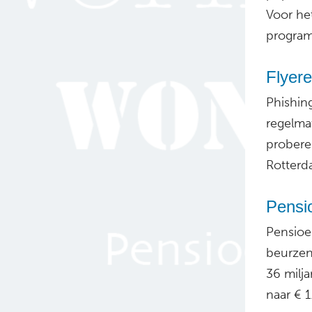
Voor he
program
Flyere
Phishin
regelma
proberen
Rotterd
Pensi
Pensioe
beurzen
36 milj
naar € 