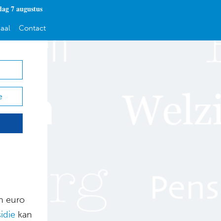
dag 7 augustus
aal
Contact
e
n euro
idie
kan