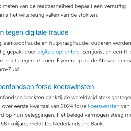
t meten van de reactiesnelheid bepaalt een vernuftig
ma het willekeurig vallen van de stokken.
n tegen digitale fraude
g, aankoopfraude en hulpvraagfraude: ouderen worde
tig gepakt door
digitale oplichters
. Een jurist en een IT’
 er iets tegen te doen. Flyeren op de de Afrikaanderma
am-Zuid.
oenfondsen forse koerswinsten
nfondsen boekten dankzij de wereldwijd sterk gestege
 over eerste kwartaal van 2024 forse
koerswinsten
van 
ard op hun beleggingen. Het belegd vermogen steeg m
1.687 miljard, meldt De Nederlandsche Bank.