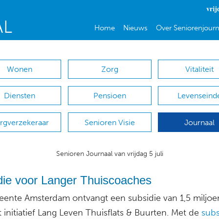
vrij
Home
Nieuws
Over Seniorenjourn
Wonen
Zorg
Vitaliteit
Diensten
Pensioen
Levenseind
rgverzekeraar
Senioren Visie
Journaal
Senioren Journaal van vrijdag 5 juli
die voor Langer Thuiscoaches
ente Amsterdam ontvangt een subsidie van 1,5 miljoe
 initiatief Lang Leven Thuisflats & Buurten. Met de
subs