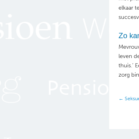
elkaar t
succesv
Zo kan
Mevrouw
leven de
thuis.’ 
zorg bi
Posts
← Seksue
navig