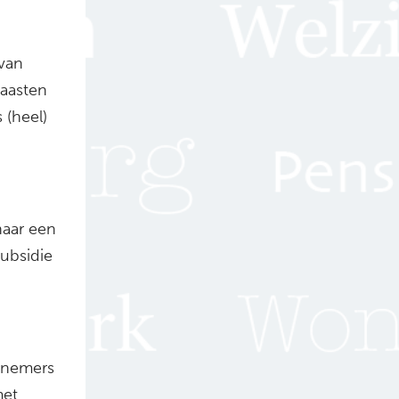
 van
naasten
 (heel)
aar een
ubsidie
lnemers
met