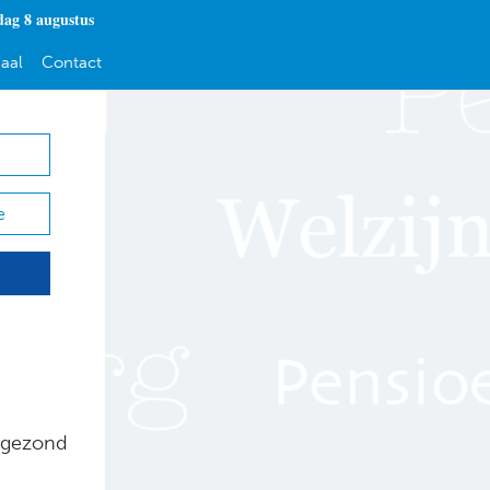
dag 8 augustus
aal
Contact
e
 gezond