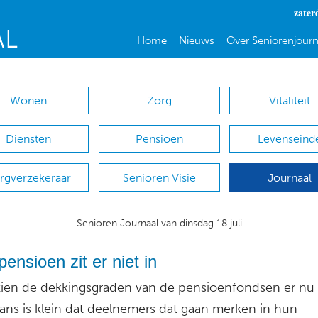
zater
Home
Nieuws
Over Seniorenjourn
Wonen
Zorg
Vitaliteit
Diensten
Pensioen
Levenseind
rgverzekeraar
Senioren Visie
Journaal
Senioren Journaal van dinsdag 18 juli
pensioen zit er niet in
zien de dekkingsgraden van de pensioenfondsen er nu
kans is klein dat deelnemers dat gaan merken in hun