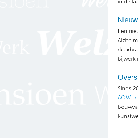
in de la
Nieuw 
Een nie
Alzheime
doorbra
bijwerki
Overs
Sinds 2
AOW-lee
bouwvak
kunstwer