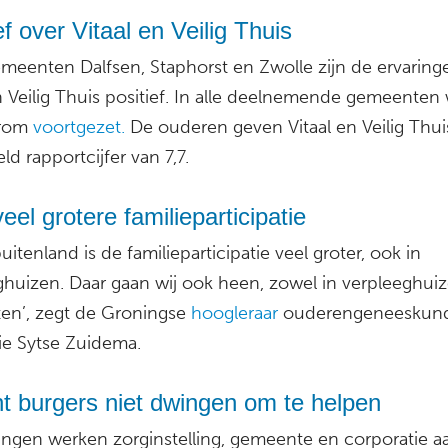
ef over Vitaal en Veilig Thuis
emeenten Dalfsen, Staphorst en Zwolle zijn de ervarin
n Veilig Thuis positief. In alle deelnemende gemeenten
arom
voortgezet.
De ouderen geven Vitaal en Veilig Thu
d rapportcijfer van 7,7.
eel grotere familieparticipatie
buitenland is de familieparticipatie veel groter, ook in
ghuizen. Daar gaan wij ook heen, zowel in verpleeghuiz
ten’, zegt de Groningse
hoogleraar
ouderengeneeskun
e Sytse Zuidema.
t burgers niet dwingen om te helpen
ingen werken zorginstelling, gemeente en corporatie a