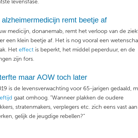
atste levensfase.
alzheimermedicijn remt beetje af
uw medicijn, donanemab, remt het verloop van de ziek
r een klein beetje af. Het is nog vooral een wetenscha
ak. Het
effect
is beperkt, het middel peperduur, en de
ngen zijn fors.
terfte maar AOW toch later
019 is de levensverwachting voor 65-jarigen gedaald, m
ftijd
gaat omhoog. “Wanneer plakken de oudere
kers, stratenmakers, verplegers etc. zich eens vast aan
ken, gelijk de jeugdige rebellen?”