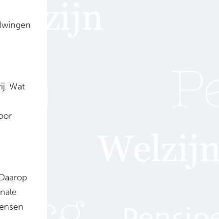
 dwingen
ij. Wat
voor
. Daarop
inale
mensen