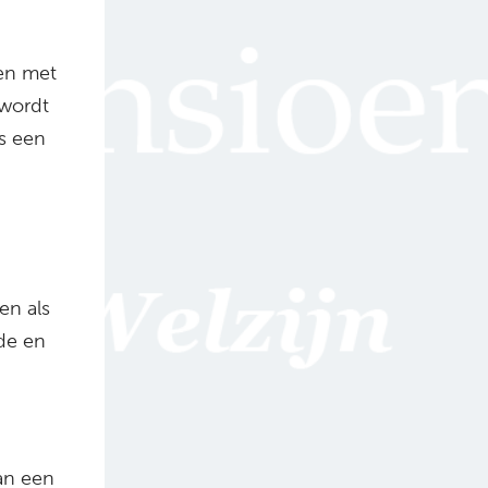
gen met
 wordt
is een
en als
de en
an een