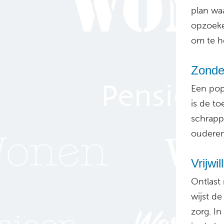
plan wa
opzoeke
om te h
Zonder
Een pop
is de t
schrap
ouderen
Vrijwi
Ontlast 
wijst de
zorg. In