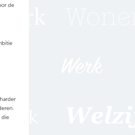
oor de
bitie
harder
deren.
 die