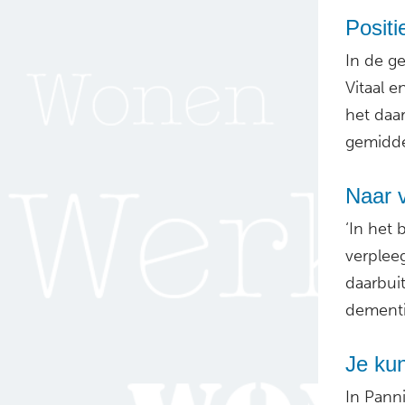
Positi
In de g
Vitaal e
het da
gemiddel
Naar v
‘In het 
verplee
daarbui
dementi
Je kun
In Pann