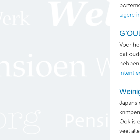
portemo
lagere in
G’OUD
Voor he
dat oud
hebben,
intenti
Weinig
Japans 
krimpen
Ook is 
veel all