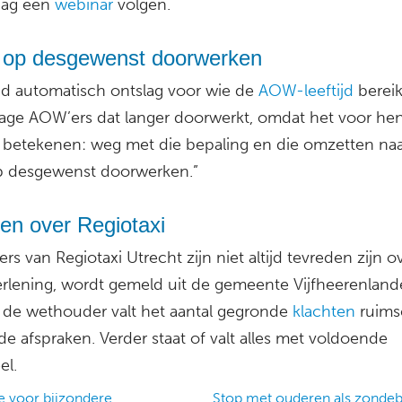
dag een
webinar
volgen.
 op desgewenst doorwerken
ijd automatisch ontslag voor wie de
AOW-leeftijd
bereik
age AOW’ers dat langer doorwerkt, omdat het voor hen
t betekenen: weg met die bepaling en die omzetten na
p desgewenst doorwerken.”
en over Regiotaxi
rs van Regiotaxi Utrecht zijn niet altijd tevreden zijn o
erlening, wordt gemeld uit de gemeente Vijfheerenland
 de wethouder valt het aantal gegronde
klachten
ruims
e afspraken. Verder staat of valt alles met voldoende
el.
 voor bijzondere
Stop met ouderen als zondeb