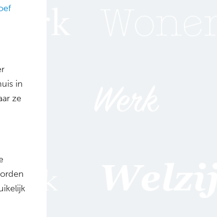
oef
er
uis in
aar ze
e
worden
ikelijk