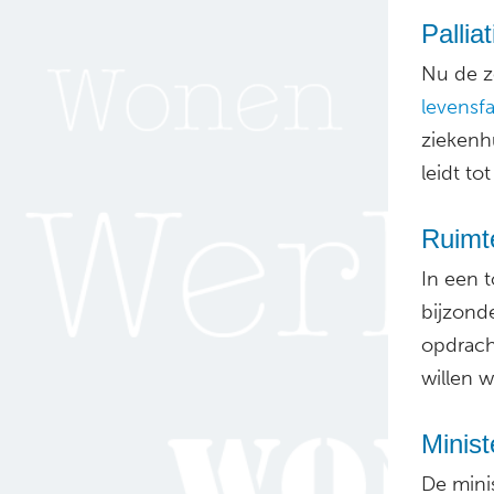
Pallia
Nu de z
levensf
ziekenh
leidt to
Ruimt
In een 
bijzond
opdracht
willen w
Minist
De mini