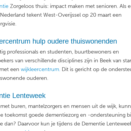
ntie
Zorgeloos thuis: impact maken met senioren. Als e
n Nederland tekent West-Overijssel op 20 maart een
gvisie.
eercentrum hulp oudere thuiswonenden
jftig professionals en studenten, buurtbewoners en
kers van verschillende disciplines zijn in Beek van star
 met een
wijkleercentrum.
Dit is gericht op de onderst
iswonende ouderen.
tie Lenteweek
met buren, mantelzorgers en mensen uit de wijk, kun
de toekomst goede dementiezorg en -ondersteuning bi
e dan? Daarvoor kun je tijdens de Dementie Lentewee