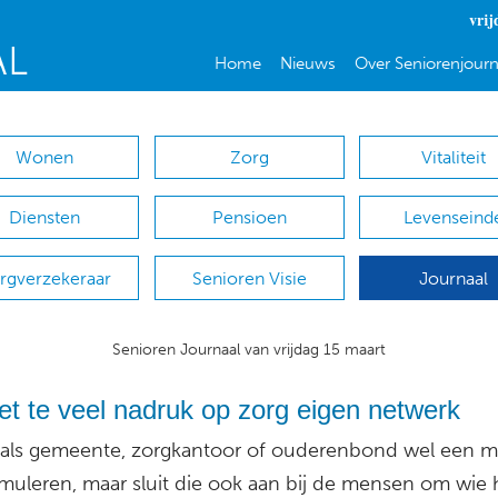
vrij
Home
Nieuws
Over Seniorenjourn
Wonen
Zorg
Vitaliteit
Diensten
Pensioen
Levenseind
rgverzekeraar
Senioren Visie
Journaal
Senioren Journaal van vrijdag 15 maart
et te veel nadruk op zorg eigen netwerk
 als gemeente, zorgkantoor of ouderenbond wel een 
rmuleren, maar sluit die ook aan bij de mensen om wie 