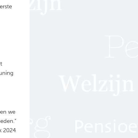
erste
t
euning
nen we
eden.”
k 2024