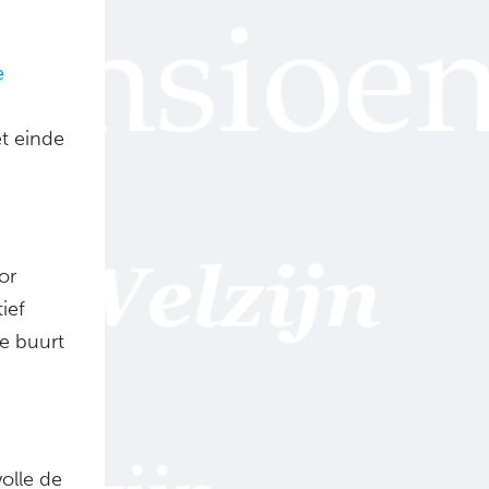
e
et einde
or
tief
de buurt
olle de