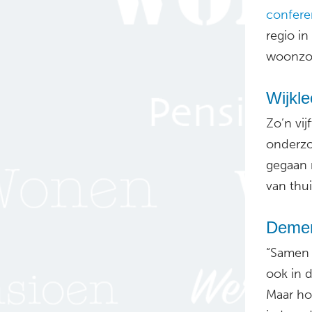
confere
regio i
woonzor
Wijkl
Zo’n vi
onderzoe
gegaan
van thu
Demen
“Samen 
ook in 
Maar ho