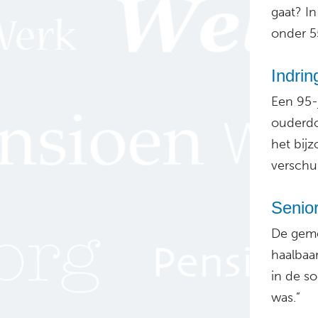
gaat? I
onder 55
Indri
Een 95-
ouderdo
het bij
verschu
Senio
De gem
haalbaa
in de so
was.”