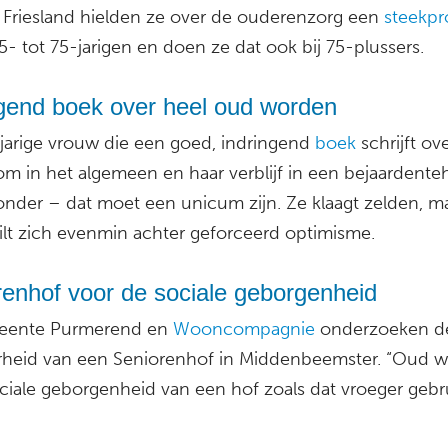
n Friesland hielden ze over de ouderenzorg een
steekpr
- tot 75-jarigen en doen ze dat ook bij 75-plussers.
ngend boek over heel oud worden
jarige vrouw die een goed, indringend
boek
schrijft ov
m in het algemeen en haar verblijf in een bejaardenteh
zonder – dat moet een unicum zijn. Ze klaagt zelden, m
ilt zich evenmin achter geforceerd optimisme.
renhof voor de sociale geborgenheid
eente Purmerend en
Wooncompagnie
onderzoeken d
rheid van een Seniorenhof in Middenbeemster. “Oud 
ciale geborgenheid van een hof zoals dat vroeger gebru