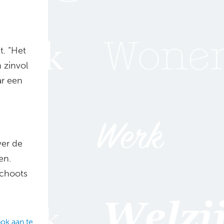
t. “Het
 zinvol
ar een
ver de
en.
choots
ok aan te