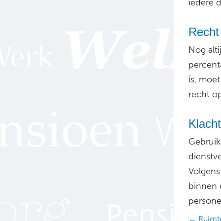
iedere 
Recht
Nog alt
percent
is, moe
recht o
Klacht
Gebruike
dienstv
Volgens
binnen d
persone
Posts
← Ruimte