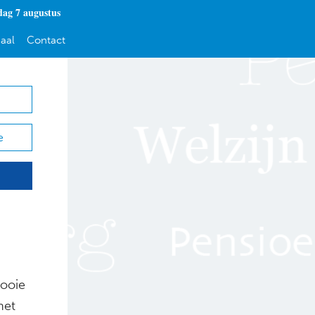
dag 7 augustus
aal
Contact
e
mooie
het