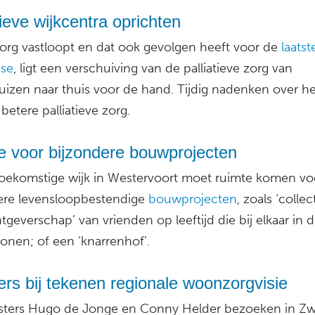
tieve wijkcentra oprichten
org vastloopt en dat ook gevolgen heeft voor de
laatst
ase
, ligt een verschuiving van de palliatieve zorg van
uizen naar thuis voor de hand. Tijdig nadenken over h
t betere palliatieve zorg.
e voor bijzondere bouwprojecten
toekomstige wijk in Westervoort moet ruimte komen vo
ere levensloopbestendige
bouwprojecten
, zoals ‘collec
geverschap’ van vrienden op leeftijd die bij elkaar in 
onen; of een ‘knarrenhof’.
ers bij tekenen regionale woonzorgvisie
sters Hugo de Jonge en Conny Helder bezoeken in Zw