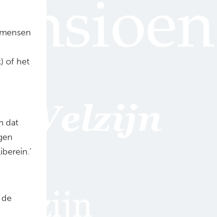
n mensen
) of het
m dat
gen
iberein.’
 de