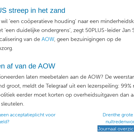
S streep in het zand
wil ‘een coöperatieve houding’ naar een minderheidska
 ‘een duidelijke ondergrens’, zegt 50PLUS-leider Jan St
calisering van de
AOW
, geen bezuinigingen op de
zorg.
n af van de AOW
oneerden laten meebetalen aan de AOW? De weerstan
d groot, meldt de Telegraaf uit een lezerspeiling: 99%
politiek eerder moet korten op overheidsuitgaven dan 
 sleutelen.
een acceptatieplicht voor
Drenthe grote
geld?
nultredenwo
ation
Journaal overzic