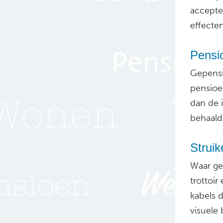
accept
effecte
Pensi
Gepensi
pensioen
dan de i
behaald
Struik
Waar ge
trottoir
kabels 
visuele