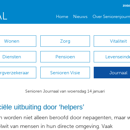
zon
Home
Nieuws
Over Seniorenjourn
Wonen
Zorg
Vitaliteit
Diensten
Pensioen
Levenseind
rgverzekeraar
Senioren Visie
Journaal
Senioren Journaal van woensdag 14 januari
iële uitbuiting door ‘helpers’
 worden niet alleen beroofd door nepagenten, maar 
lwit van mensen in hun directe omgeving. Vaak