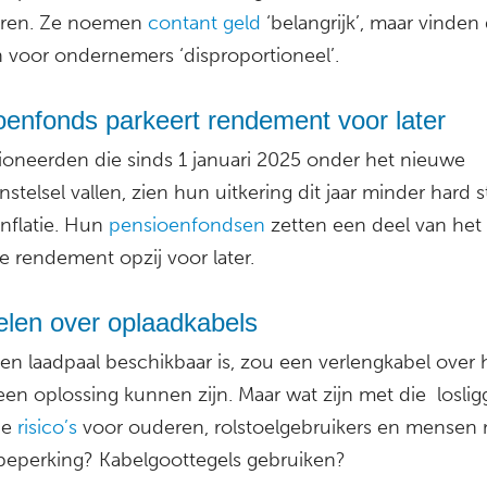
eren. Ze noemen
contant geld
‘belangrijk’, maar vinden
n voor ondernemers ‘disproportioneel’.
oenfonds parkeert rendement voor later
oneerden die sinds 1 januari 2025 onder het nieuwe
stelsel vallen, zien hun uitkering dit jaar minder hard s
nflatie. Hun
pensioenfondsen
zetten een deel van het
e rendement opzij voor later.
elen over oplaadkabels
en laadpaal beschikbaar is, zou een verlengkabel over 
 een oplossing kunnen zijn. Maar wat zijn met die losli
de
risico’s
voor ouderen, rolstoelgebruikers en mensen
 beperking? Kabelgoottegels gebruiken?