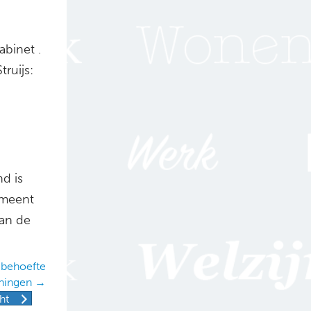
binet .
ruijs:
d is
 meent
aan de
 behoefte
ningen →
ht