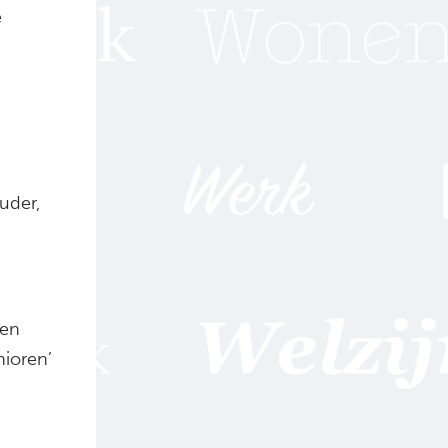
e
uder,
ren
nioren’