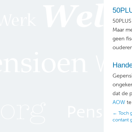
50PLU
50PLUS 
Maar met
geen fis
ouderen
Hande
Gepensi
ongeken
dat de 
AOW
te
Posts
← Toch g
contant 
navig