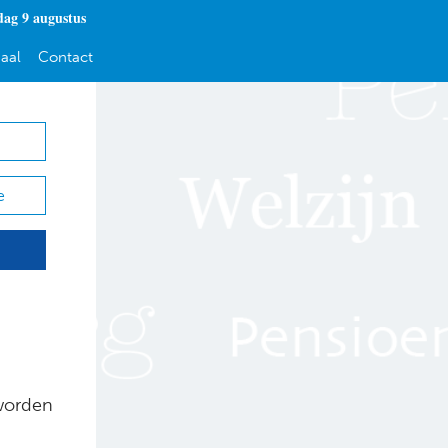
dag 9 augustus
aal
Contact
e
worden