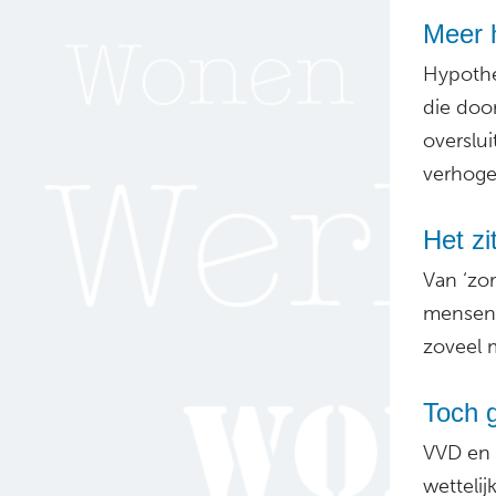
Meer 
Hypothe
die doo
overslui
verhoge
Het zit
Van ‘zor
mensen 
zoveel m
Toch g
VVD en 
wetteli