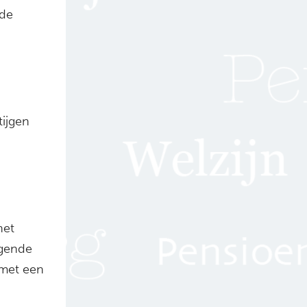
 de
tijgen
het
ggende
 met een