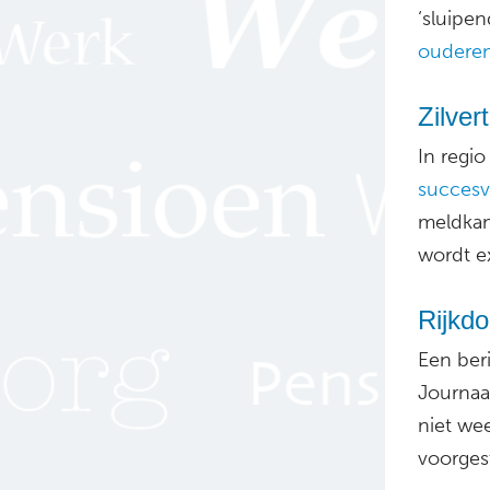
‘sluipen
ouderen
Zilver
In regio
succesv
meldkam
wordt ex
Rijkdo
Een beri
Journaal
niet wee
voorgest