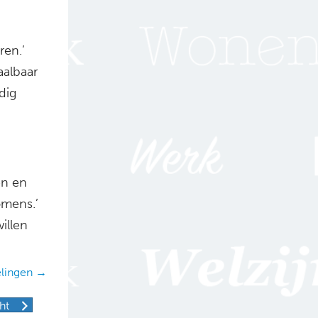
ren.’
aalbaar
dig
en en
omens.’
illen
elingen →
ht