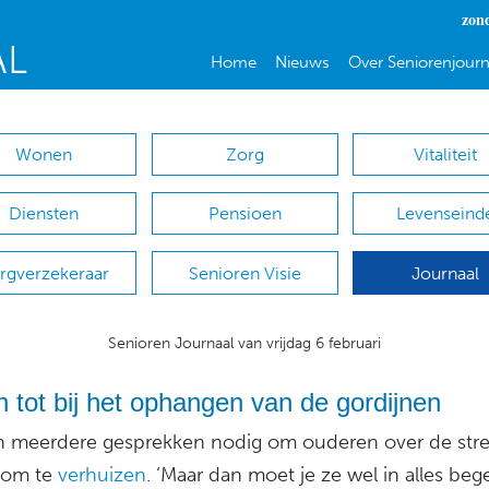
zon
Home
Nieuws
Over Seniorenjourn
Wonen
Zorg
Vitaliteit
Diensten
Pensioen
Levenseind
rgverzekeraar
Senioren Visie
Journaal
Senioren Journaal van vrijdag 6 februari
 tot bij het ophangen van de gordijnen
jn meerdere gesprekken nodig om ouderen over de stre
 om te
verhuizen
. ‘Maar dan moet je ze wel in alles beg