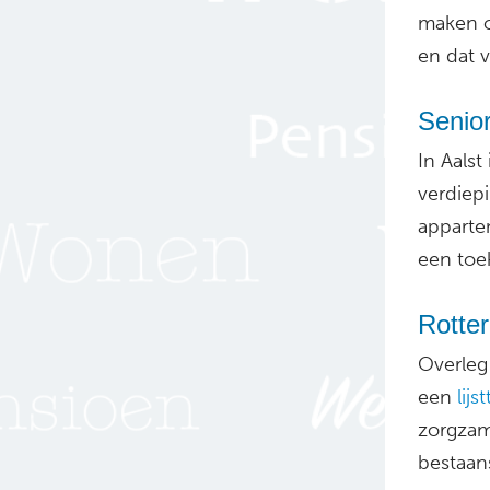
maken o
en dat 
Senior
In Aals
verdiep
apparte
een toe
Rotter
Overleg
een
lij
zorgzam
bestaan