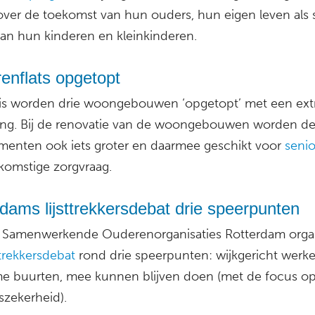
ver de toekomst van hun ouders, hun eigen leven als 
van hun kinderen en kleinkinderen.
enflats opgetopt
t is worden drie woongebouwen ‘opgetopt’ met een ext
ing. Bij de renovatie van de woongebouwen worden d
menten ook iets groter en daarmee geschikt voor
senio
komstige zorgvraag.
dams lijsttrekkersdebat drie speerpunten
 Samenwerkende Ouderenorganisaties Rotterdam organ
sttrekkersdebat
rond drie speerpunten: wijkgericht werk
e buurten, mee kunnen blijven doen (met de focus o
szekerheid).