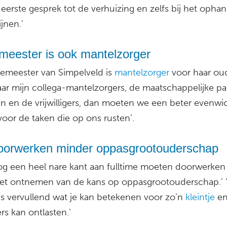
 eerste gesprek tot de verhuizing en zelfs bij het opha
jnen.’
meester is ook mantelzorger
emeester van Simpelveld is
mantelzorger
voor haar oude
naar mijn collega-mantelzorgers, de maatschappelijke pa
en en de vrijwilligers, dan moeten we een beter evenwi
voor de taken die op ons rusten’.
oorwerken minder oppasgrootouderschap
nog een heel nare kant aan fulltime moeten doorwerken 
het ontnemen van de kans op oppasgrootouderschap.’ ‘
ns vervullend wat je kan betekenen voor zo’n
kleintje
en
s kan ontlasten.’