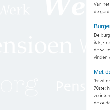
Van het
de gordi
Burge
De burg
ik kijk 
de wijk
vinden 
Met d
‘Er zit 
70ste: 
zo inte
de ouder