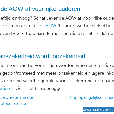
 de AOW af voor rijke ouderen
eftijd omhoog? Schaf liever de AOW af voor rijke oude
 inkomenafhankelijke
AOW
‘houden we het stelsel bet
even betere hulp aan de mensen die dat het hardst no
.
anszekerheid wordt onzekerheid
het mom van hervormingen worden werknemers, ziek
 geconfronteerd met meer onzekerheid en lagere ink
szekerheid wordt ingeruild voor onzekerheid en daar w
enioren
zich niet bij neerleggen.
oorwerken minder
Grip op dagelijkse hand
ootouderschap
ation
Journaal overzic