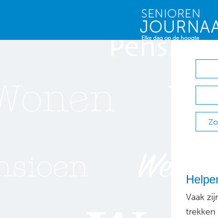
Zo
Helpen
Vaak zi
trekken