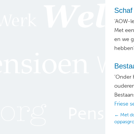
Schaf
‘AOW-le
Met een
en we g
hebben’
Besta
‘Onder 
ouderen
Bestaan
Friese s
Posts
← Met d
oppasgr
navig