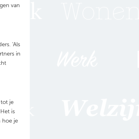
ngen van
rs. ‘Als
rtners in
cht
tot je
Het is
 hoe je