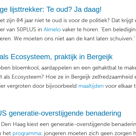
ige lijsttrekker: Te oud? Ja daag!
et zijn 84 jaar niet te oud is voor de politiek? Dat krijgt
kker van 50PLUS in
Almelo
vaker te horen. ‘Een beledigi
deren. We moeten ons niet aan de kant laten schuiven.’
als Ecosysteem, praktijk in Bergeijk
ben bloemkool, aardappelen en een gehaktbal te mak
t als Ecosysteem? Hoe ze in Bergeijk zelfredzaamheid 
zier vergroten door bijvoorbeeld
maaltijden
voor elkaar 
S generatie-overstijgende benadering
Den Haag kiest een generatie-overstijgende benaderin
n het
programma
: jongeren moeten zich geen zorgen 