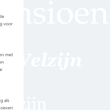
 de
ng voor
en met
en
te
g als
hoeven