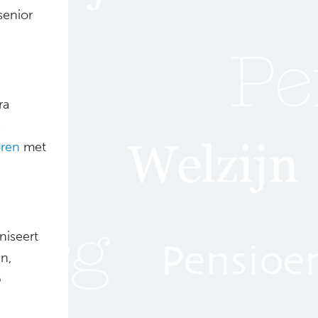
senior
ra
e
ren
met
iseert
en,
p