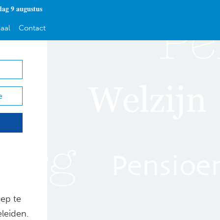
dag 9 augustus
aal
Contact
e
ep te
eleiden.