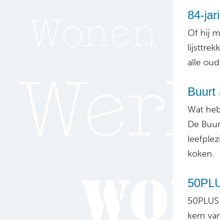
84-jar
Of hij m
lijsttre
alle ou
Buurt 
Wat heb
De Buur
leefple
koken.
50PLU
50PLUS 
kern va