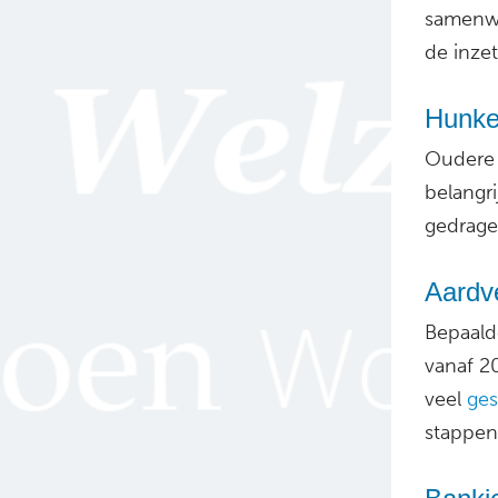
samenwo
de inze
Hunke
Oudere 
belangri
gedrage
Aardve
Bepaald
vanaf 2
veel
ges
stappen 