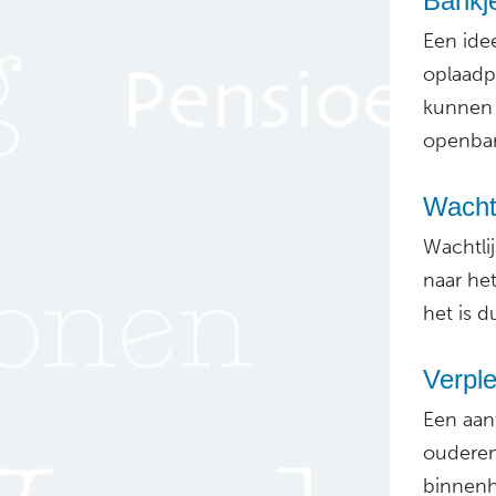
Bankj
Een ide
oplaadpu
kunnen b
openbar
Wachtl
Wachtli
naar he
het is d
Verple
Een aan
oudere
binnenh