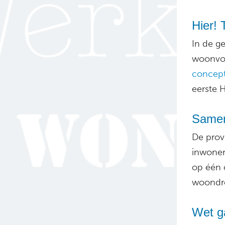
Hier!
In de g
woonvor
concep
eerste H
Samen
De prov
inwoner
op één 
woondro
Wet g