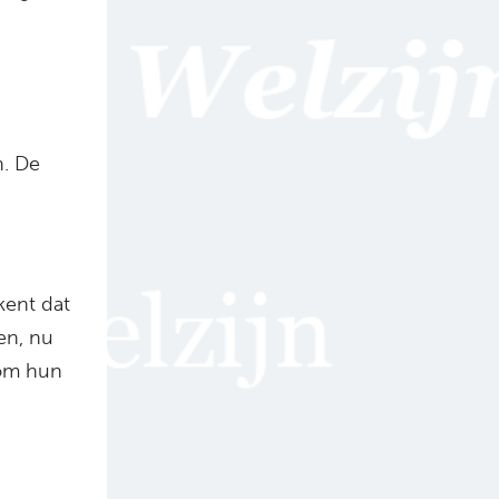
n. De
kent dat
en, nu
 om hun