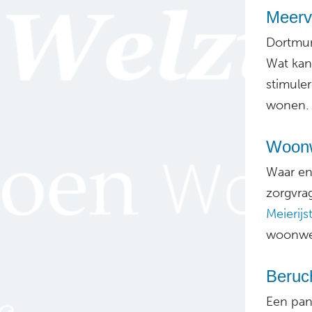
Meerv
Dortmun
Wat kan
stimule
wonen.
Woonw
Waar en
zorgvra
Meierijs
woonwe
Beruc
Een pan