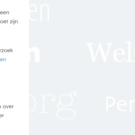
 een
et zijn.
rzoek
en
n over
er