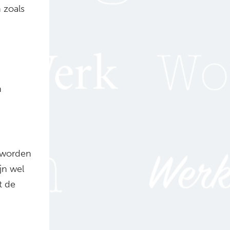
 zoals
n
 worden
jn wel
t de