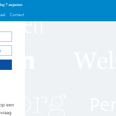
dag 7 augustus
aal
Contact
e
 op een
vraag