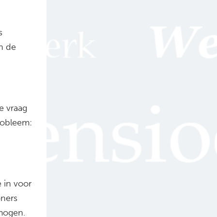
s
in de
e vraag
robleem:
 in voor
ners
 mogen.