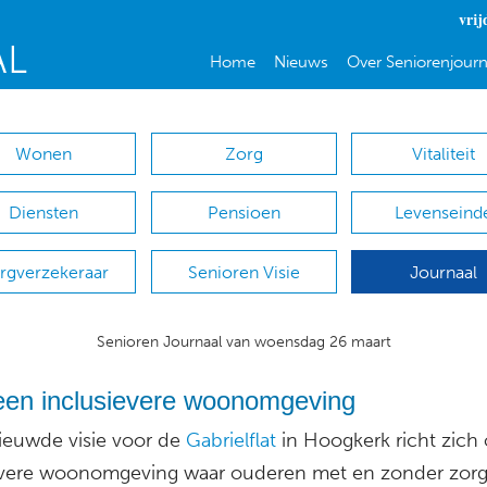
vrij
Home
Nieuws
Over Seniorenjourn
Wonen
Zorg
Vitaliteit
Diensten
Pensioen
Levenseind
rgverzekeraar
Senioren Visie
Journaal
Senioren Journaal van woensdag 26 maart
een inclusievere woonomgeving
ieuwde visie voor de
Gabrielflat
in Hoogkerk richt zich
evere woonomgeving waar ouderen met en zonder zorg