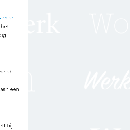
aamheid
.
 het
dig
emende
 aan een
ft hij