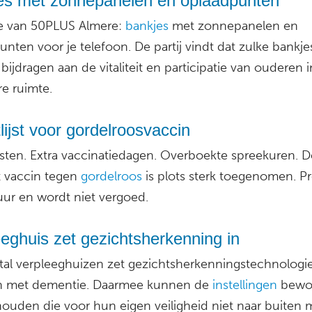
es met zonnepanelen en oplaadpunten
e van 50PLUS Almere:
bankjes
met zonnepanelen en
nten voor je telefoon. De partij vindt dat zulke bankje
ijdragen aan de vitaliteit en participatie van ouderen 
e ruimte.
ijst voor gordelroosvaccin
jsten. Extra vaccinatiedagen. Overboekte spreekuren. D
t vaccin tegen
gordelroos
is plots sterk toegenomen. P
uur en wordt niet vergoed.
eghuis zet gezichtsherkenning in
tal verpleeghuizen zet gezichtsherkenningstechnologie
n met dementie. Daarmee kunnen de
instellingen
bewo
ouden die voor hun eigen veiligheid niet naar buiten