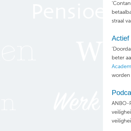
‘Contan
betaalba
straal 
Actie
‘Doorda
beter aa
Academ
worden 
Podcas
ANBO-P
veilighe
veiligh