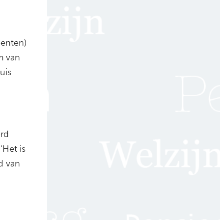
eenten)
m van
uis
erd
 ‘Het is
d van