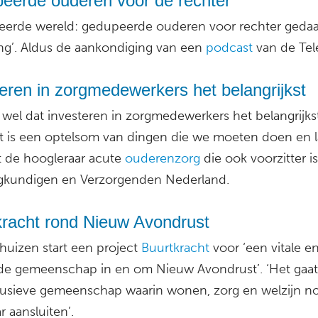
eerde ouderen voor de rechter
erde wereld: gedupeerde ouderen voor rechter geda
ing’. Aldus de aankondiging van een
podcast
van de Tele
eren in zorgmedewerkers het belangrijkst
 wel dat investeren in zorgmedewerkers het belangrijkst
t is een optelsom van dingen die we moeten doen en l
t de hoogleraar acute
ouderenzorg
die ook voorzitter i
gkundigen en Verzorgenden Nederland.
kracht rond Nieuw Avondrust
huizen start een project
Buurtkracht
voor ‘een vitale e
de gemeenschap in en om Nieuw Avondrust’. ‘Het gaa
lusieve gemeenschap waarin wonen, zorg en welzijn n
r aansluiten’.