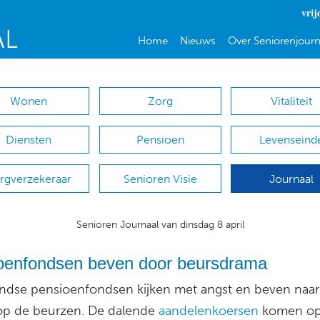
vrij
Home
Nieuws
Over Seniorenjourn
Wonen
Zorg
Vitaliteit
Diensten
Pensioen
Levenseind
rgverzekeraar
Senioren Visie
Journaal
Senioren Journaal van dinsdag 8 april
oenfondsen beven door beursdrama
ndse pensioenfondsen kijken met angst en beven naar
op de beurzen. De dalende
aandelenkoersen
komen op