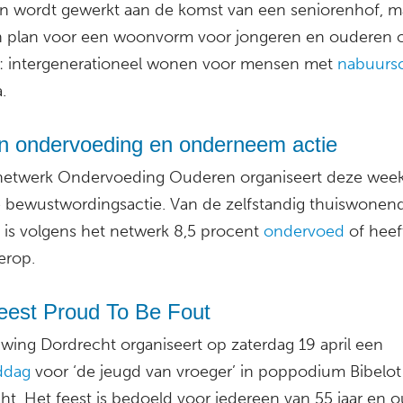
en wordt gewerkt aan de komst van een seniorenhof, m
en plan voor een woonvorm voor jongeren en ouderen 
: intergenerationeel wonen voor mensen met
nabuurs
.
n ondervoeding en onderneem actie
netwerk Ondervoeding Ouderen organiseert deze wee
kse bewustwordingsactie. Van de zelfstandig thuiswonen
s is volgens het netwerk 8,5 procent
ondervoed
of heef
ierop.
eest Proud To Be Fout
Swing Dordrecht organiseert op zaterdag 19 april een
ddag
voor ‘de jeugd van vroeger’ in poppodium Bibelot
t. Het feest is bedoeld voor iedereen van 55 jaar en o