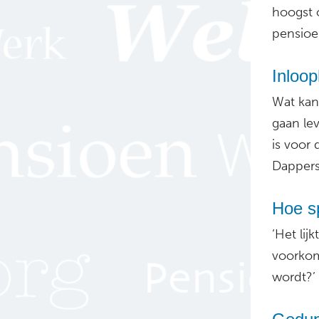
hoogst 
pensioen
Inloop
Wat kan
gaan le
is voor
Dappers
Hoe sp
‘Het li
voorkom 
wordt?’