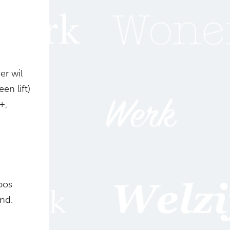
er wil
en lift)
+,
oos
nd.