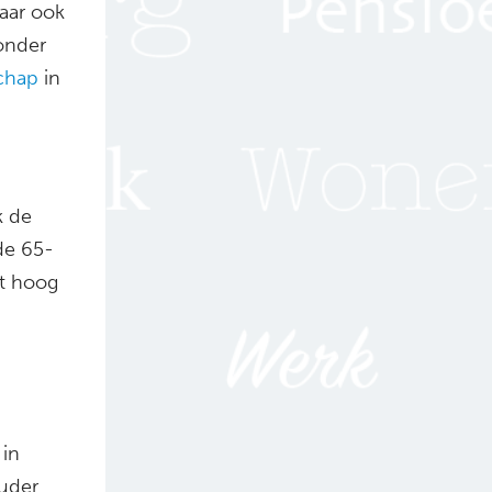
aar ook
onder
chap
in
k de
de 65-
t hoog
 in
uder.