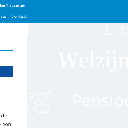
dag 7 augustus
aal
Contact
e
 de
 een