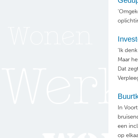
Gedup
‘Omgeke
oplicht
Invest
‘Ik denk
Maar he
Dat zeg
Verplee
Buurt
In Voort
bruisen
een inc
op elkaa