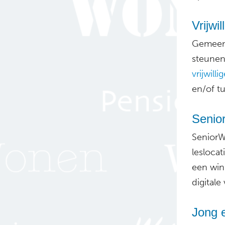
Vrijwi
Gemeent
steunen
vrijwilli
en/of t
Senior
SeniorW
leslocat
een win
digital
Jong 