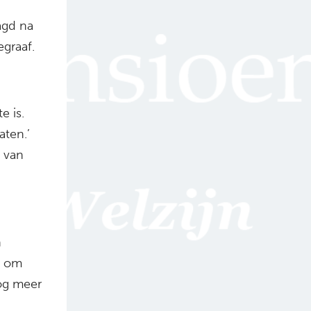
agd na
graaf.
e is.
aten.’
s van
n
t om
og meer