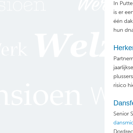
In Putt
is er e
één dak
hun dna
Herke
Partner
jaarlij
plusser
risico h
Dansf
Senior 
dansmi
Dordrech