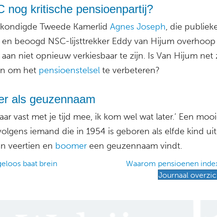
 nog kritische pensioenpartij?
 kondigde Tweede Kamerlid
Agnes Joseph
, die publiek
r en beoogd NSC-lijsttrekker Eddy van Hijum overhoop 
 aan niet opnieuw verkiesbaar te zijn. Is Van Hijum net
en om het
pensioenstelsel
te verbeteren?
r als geuzennaam
maar vast met je tijd mee, ik kom wel wat later.’ Een moo
olgens iemand die in 1954 is geboren als elfde kind ui
an veertien en
boomer
een geuzennaam vindt.
eloos baat brein
Waarom pensioenen inde
Journaal overzic
ation