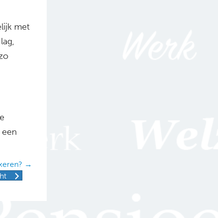
elijk met
lag,
 zo
ie
t een
xeren? →
ht