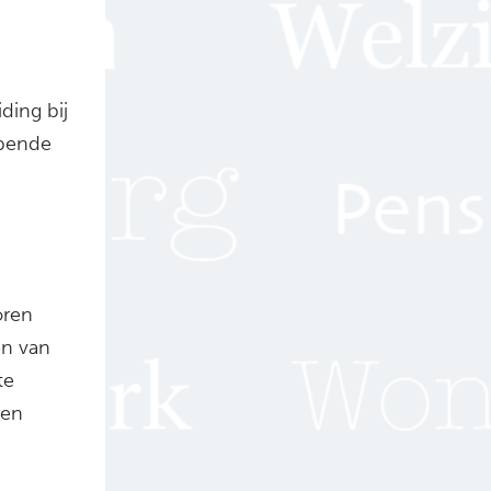
ding bij
jpende
oren
en van
te
men