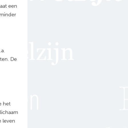
gaat een
 minder
a.
ten. De
e het
lichaam
e leven