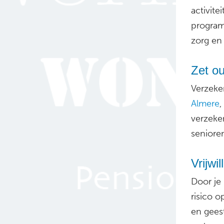
activite
program
zorg en
Zet o
Verzeke
Almere
,
verzeke
seniore
Vrijwi
Door je 
risico o
en geest