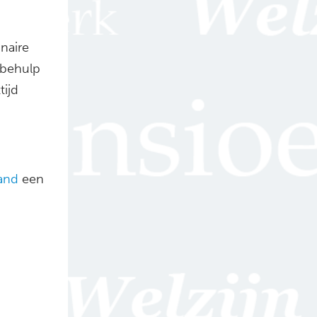
naire
 behulp
ijd
land
een
.