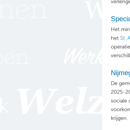
verleng
Specia
Het mini
het
St. 
operati
verschi
Nijmeg
De geme
2025-20
sociale
voorko
krijgen.