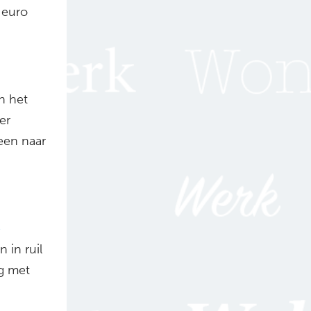
 euro
n het
er
leen naar
e
in ruil
g met