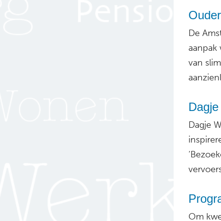
Ouder
De Amst
aanpak 
van sli
aanzien
Dagje 
Dagje We
inspirer
‘Bezoek
vervoers
Progr
Om kwet