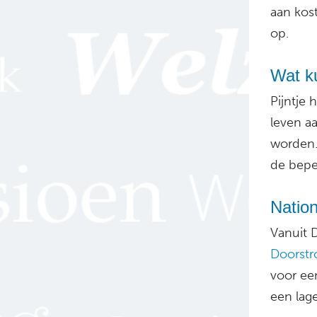
aan kos
op.
Wat k
Pijntje 
leven a
worden. 
de bepe
Natio
Vanuit 
Doorst
voor ee
een lage