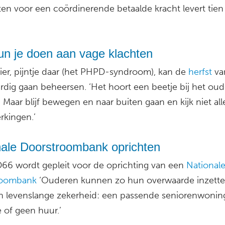
ten voor een coördinerende betaalde kracht levert tien
un je doen aan vage klachten
hier, pijntje daar (het PHPD-syndroom), kan de
herfst
va
ardig gaan beheersen. ‘Het hoort een beetje bij het oud
Maar blijf bewegen en naar buiten gaan en kijk niet al
rkingen.’
nale Doorstroombank oprichten
D66 wordt gepleit voor de oprichting van een
National
roombank
‘Ouderen kunnen zo hun overwaarde inzetten 
n levenslange zekerheid: een passende seniorenwonin
 of geen huur.’