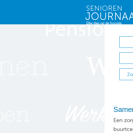
Zo
Samen
Een zorg
buurtce