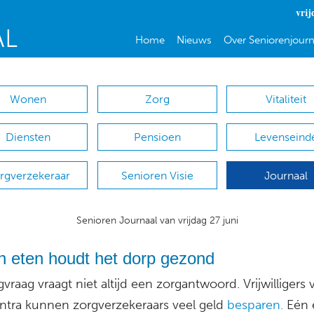
vrij
Home
Nieuws
Over Seniorenjourn
Wonen
Zorg
Vitaliteit
Diensten
Pensioen
Levenseind
rgverzekeraar
Senioren Visie
Journaal
Senioren Journaal van vrijdag 27 juni
 eten houdt het dorp gezond
vraag vraagt niet altijd een zorgantwoord. Vrijwilligers 
ntra kunnen zorgverzekeraars veel geld
besparen.
Eén 