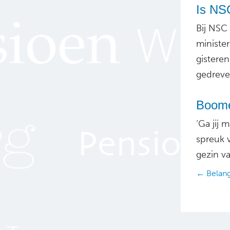
Is NSC
Bij NSC
ministe
gisteren
gedrev
Boome
‘Ga jij 
spreuk v
gezin v
Posts
← Belang
navig