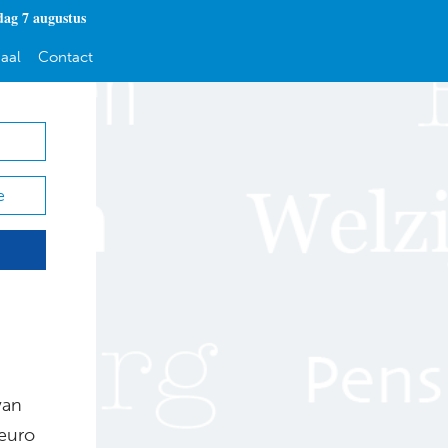
dag 7 augustus
aal
Contact
e
van
euro