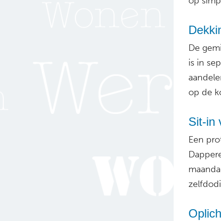
op simpe
Dekkin
De gemi
is in se
aandele
op de ko
Sit-in
Een prot
Dappere
maandag
zelfdod
Oplic