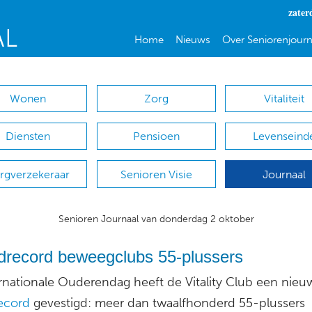
zater
Home
Nieuws
Over Seniorenjourn
Wonen
Zorg
Vitaliteit
Diensten
Pensioen
Levenseind
rgverzekeraar
Senioren Visie
Journaal
Senioren Journaal van donderdag 2 oktober
drecord beweegclubs 55-plussers
rnationale Ouderendag heeft de Vitality Club een nieu
ecord
gevestigd: meer dan twaalfhonderd 55-plussers