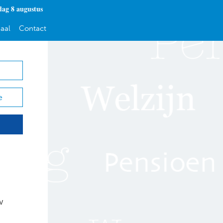
dag 8 augustus
aal
Contact
e
w