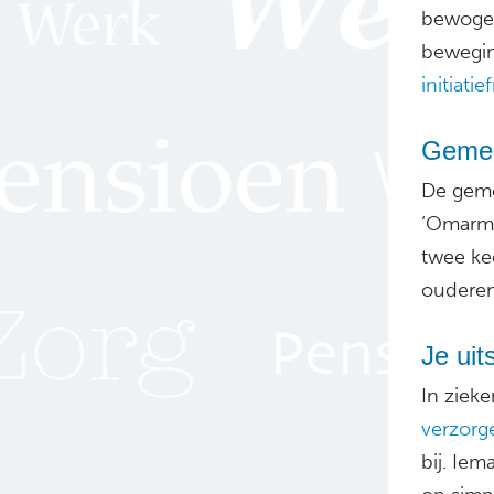
bewogen 
beweging
initiati
Gemee
De geme
‘Omarm 
twee ke
ouderen
Je uit
In ziek
verzorg
bij. Ie