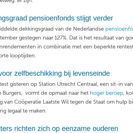
lweg: er zijn.
gsgraad pensioenfonds stijgt verder
ddelde dekkingsgraad van de Nederlandse
pensioenf
ptember gestegen naar 127%. Dat is het resultaat van g
nrendementen in combinatie met een beperkte rentest
rte looptijden.
 voor zelfbeschikking bij levenseinde
est gisteren op Station Utrecht Centraal, een sit-in van
 Burgers, vormt de opmaat naar het
hoger beroep
, k
 van Coöperatie Laatste Wil tegen de Staat om hulp bi
ing legaal te maken.
hters richten zich op eenzame ouderen