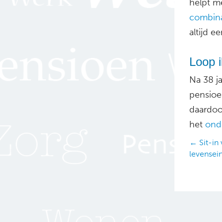
helpt m
combina
altijd e
Loop i
Na 38 j
pensioe
daardoo
het
ond
Posts
← Sit-in 
levensei
navig