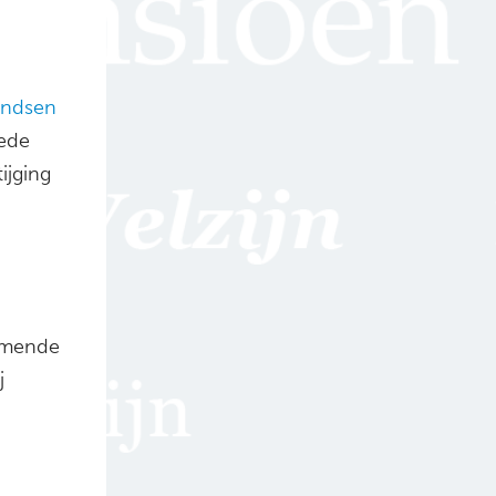
ondsen
oede
ijging
omende
j