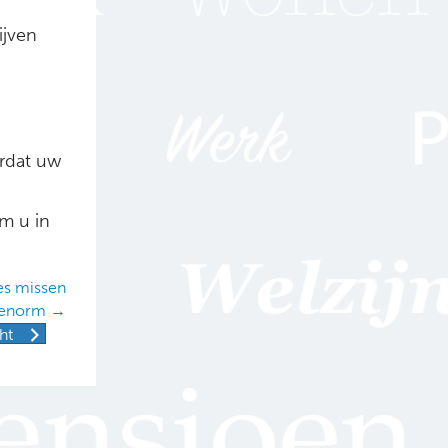
ijven
ordat uw
m u in
es missen
enorm →
ht