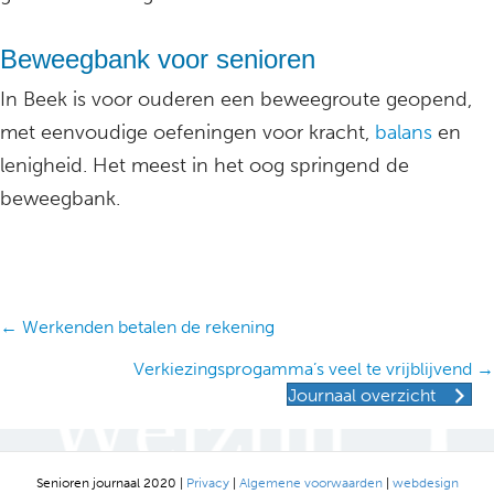
Beweegbank voor senioren
In Beek is voor ouderen een beweegroute geopend,
met eenvoudige oefeningen voor kracht,
balans
en
lenigheid. Het meest in het oog springend de
beweegbank.
Posts
← Werkenden betalen de rekening
navigation
Verkiezingsprogamma’s veel te vrijblijvend →
Journaal overzicht
Senioren journaal 2020 |
Privacy
|
Algemene voorwaarden
|
webdesign