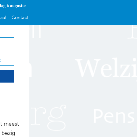
ag 6 augustus
aal
Contact
e
et meest
 bezig