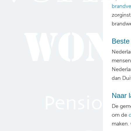
brandve
zorginst
brandwe
Beste
Nederla
mensen 
Nederla
dan Duit
Naar 
De geme
om de
maken. 