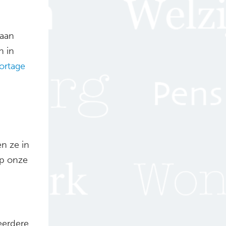
gaan
n in
ortage
n ze in
Op onze
eerdere