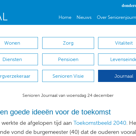
donderd
Home
Nieuws
Over Seniorenjourn
Wonen
Zorg
Vitaliteit
Diensten
Pensioen
Levenseind
rgverzekeraar
Senioren Visie
Journaal
Senioren Journaal van woensdag 24 december
en goede ideeën voor de toekomst
 werkte de afgelopen tijd aan
Toekomstbeeld 2040
. H
ende vond de burgemeester (40) dat de ouderen vooral