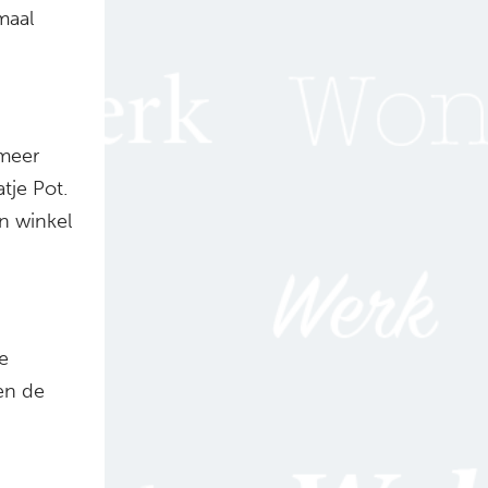
maal
meer
tje Pot.
n winkel
e
en de