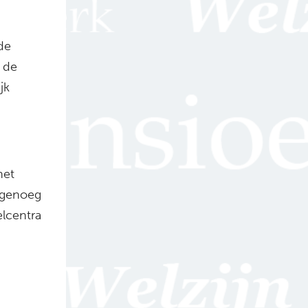
de
 de
jk
het
t genoeg
elcentra