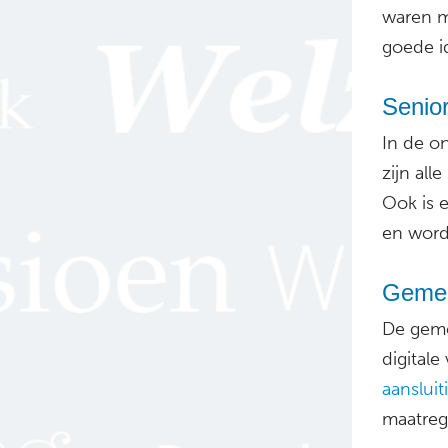
waren m
goede i
Senior
In de o
zijn all
Ook is 
en word
Gemeen
De geme
digital
aansluit
maatrege