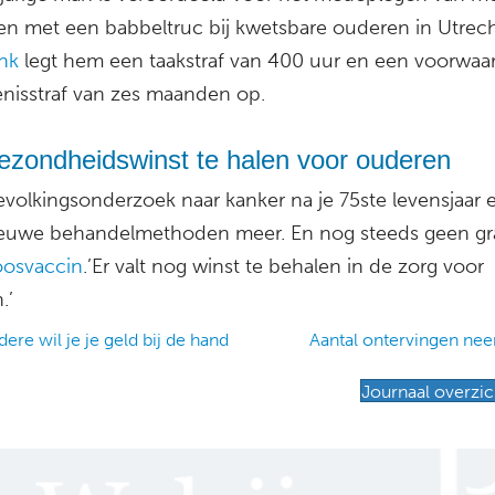
llen met een babbeltruc bij kwetsbare ouderen in Utrec
nk
legt hem een taakstraf van 400 uur en een voorwaar
nisstraf van zes maanden op.
ezondheidswinst te halen voor ouderen
volkingsonderzoek naar kanker na je 75ste levensjaar 
euwe behandelmethoden meer. En nog steeds geen gra
oosvaccin
.’Er valt nog winst te behalen in de zorg voor
.’
ere wil je je geld bij de hand
Aantal ontervingen ne
ation
Journaal overzic