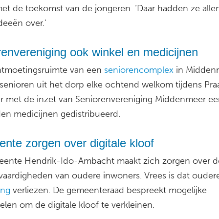
et de toekomst van de jongeren. ‘Daar hadden ze alle
deeën over.’
envereniging ook winkel en medicijnen
ntmoetingsruimte van een
seniorencomplex
in Midden
e senioren uit het dorp elke ochtend welkom tijdens Praa
er met de inzet van Seniorenvereniging Middenmeer ee
en medicijnen gedistribueerd.
te zorgen over digitale kloof
ente Hendrik-Ido-Ambacht maakt zich zorgen over d
e vaardigheden van oudere inwoners. Vrees is dat ouder
ing
verliezen. De gemeenteraad bespreekt mogelijke
len om de digitale kloof te verkleinen.