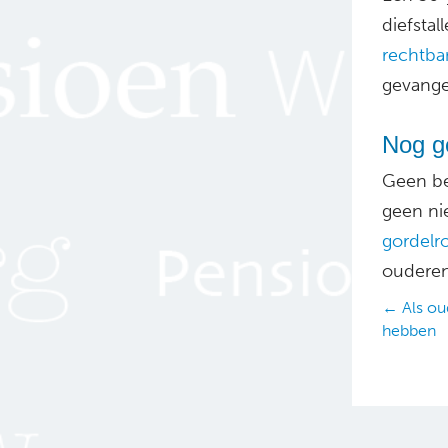
diefsta
rechtba
gevange
Nog g
Geen be
geen ni
gordelr
ouderen
Posts
← Als oud
hebben
navig