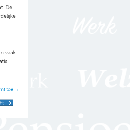
ht. De
delijke
en vaak
tis
emt toe →
ht