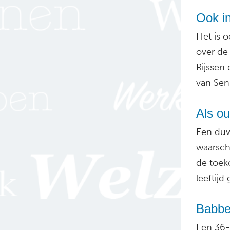
Ook i
Het is 
over de
Rijssen
van Seni
Als ou
Een duw
waarsch
de toek
leeftijd
Babbel
Een 36-