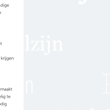
ndige
e
l
krijgen
emaakt
ig te
dig.