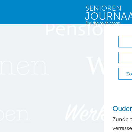
Zo
Ouder
Zundert
verrass