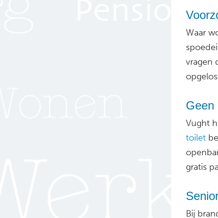
Voorzo
Waar wo
spoedei
vragen 
opgelos
Geen o
Vught he
toilet
beh
openba
gratis p
Senio
Bij bra