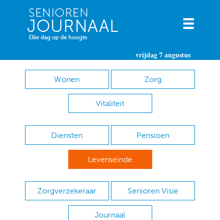
vrijdag 7 augustus
Wonen
Zorg
Vitaliteit
Diensten
Pensioen
Levenseinde
Zorgverzekeraar
Senioren Visie
Journaal