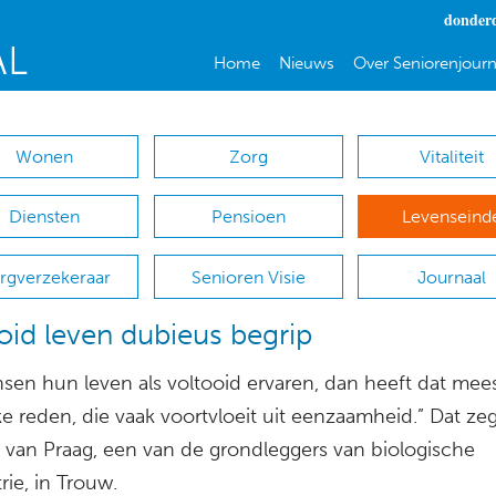
donderd
Home
Nieuws
Over Seniorenjourn
Wonen
Zorg
Vitaliteit
Diensten
Pensioen
Levenseind
rgverzekeraar
Senioren Visie
Journaal
oid leven dubieus begrip
nsen hun leven als voltooid ervaren, dan heeft dat mee
ke reden, die vaak voortvloeit uit eenzaamheid.” Dat zeg
van Praag, een van de grondleggers van biologische
rie, in Trouw.