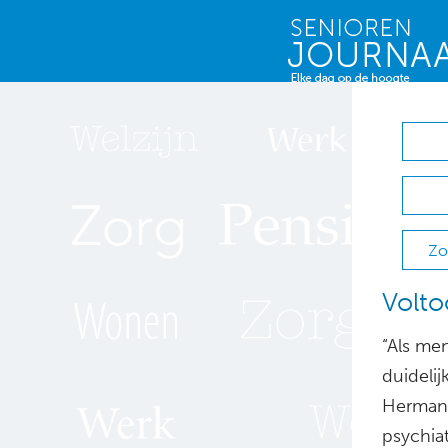
Zo
Volto
“Als me
duidelij
Herman 
psychiat