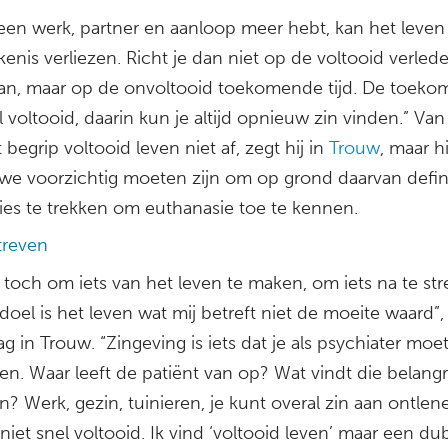
geen werk, partner en aanloop meer hebt, kan het leven
enis verliezen. Richt je dan niet op de voltooid verleden
dan, maar op de onvoltooid toekomende tijd. De toekom
l voltooid, daarin kun je altijd opnieuw zin vinden.” Van
t begrip voltooid leven niet af, zegt hij in
Trouw
, maar hi
 we voorzichtig moeten zijn om op grond daarvan defin
ies te trekken om euthanasie toe te kennen.
treven
t toch om iets van het leven te maken, om iets na te str
oel is het leven wat mij betreft niet de moeite waard”,
g in Trouw. “Zingeving is iets dat je als psychiater moe
n. Waar leeft de patiënt van op? Wat vindt die belangri
n? Werk, gezin, tuinieren, je kunt overal zin aan ontlen
 niet snel voltooid. Ik vind ‘voltooid leven’ maar een du