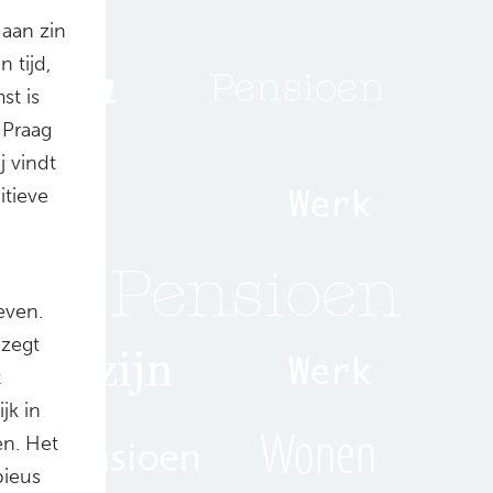
 aan zin
 tijd,
st is
 Praag
j vindt
itieve
even.
 zegt
t
jk in
en. Het
bieus