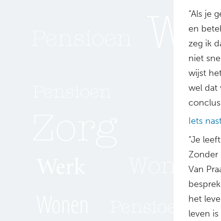
“Als je 
en betek
zeg ik 
niet sne
wijst he
wel dat
conclus
Iets nas
“Je leef
Zonder d
Van Praa
bespreke
het leve
leven is