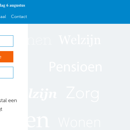
ag 6 augustus
aal
Contact
e
stal een
t