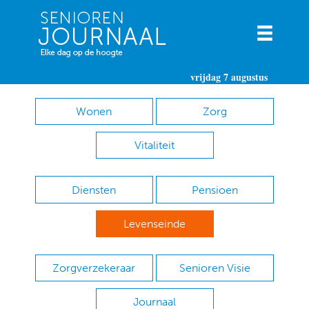
vrijdag 7 augustus
Wonen
Zorg
Vitaliteit
Diensten
Pensioen
Levenseinde
Zorgverzekeraar
Senioren Visie
Journaal