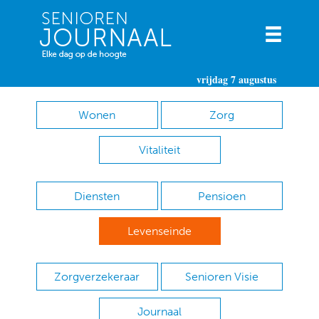
vrijdag 7 augustus
Wonen
Zorg
Vitaliteit
Diensten
Pensioen
Levenseinde
Zorgverzekeraar
Senioren Visie
Journaal