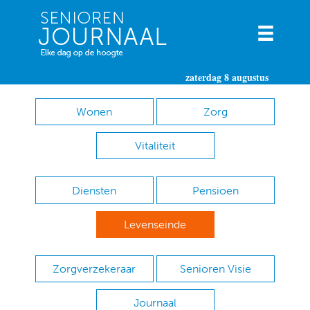
zaterdag 8 augustus
Wonen
Zorg
Vitaliteit
Diensten
Pensioen
Levenseinde
Zorgverzekeraar
Senioren Visie
Journaal