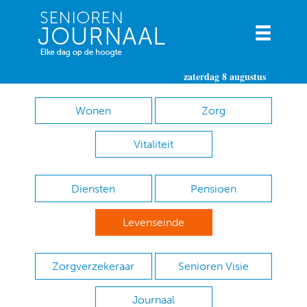
zaterdag 8 augustus
Wonen
Zorg
Vitaliteit
Diensten
Pensioen
Levenseinde
Zorgverzekeraar
Senioren Visie
Journaal