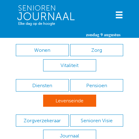
zondag 9 augustus
Wonen
Zorg
Vitaliteit
Diensten
Pensioen
Levenseinde
Zorgverzekeraar
Senioren Visie
Journaal