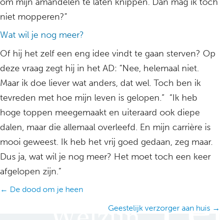
om mijn amandelen te laten knippen. Dan mag ik toch
niet mopperen?”
Wat wil je nog meer?
Of hij het zelf een eng idee vindt te gaan sterven? Op
deze vraag zegt hij in het AD: “Nee, helemaal niet.
Maar ik doe liever wat anders, dat wel. Toch ben ik
tevreden met hoe mijn leven is gelopen.” “Ik heb
hoge toppen meegemaakt en uiteraard ook diepe
dalen, maar die allemaal overleefd. En mijn carrière is
mooi geweest. Ik heb het vrij goed gedaan, zeg maar.
Dus ja, wat wil je nog meer? Het moet toch een keer
afgelopen zijn.”
Posts
← De dood om je heen
navigation
Geestelijk verzorger aan huis →