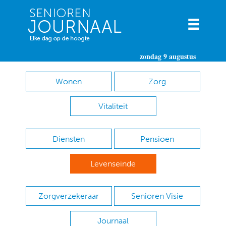
zondag 9 augustus
Wonen
Zorg
Vitaliteit
Diensten
Pensioen
Levenseinde
Zorgverzekeraar
Senioren Visie
Journaal