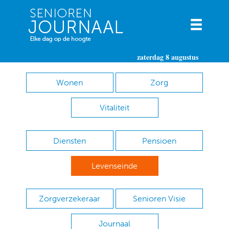
zaterdag 8 augustus
Wonen
Zorg
Vitaliteit
Diensten
Pensioen
Levenseinde
Zorgverzekeraar
Senioren Visie
Journaal