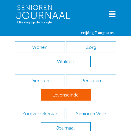
vrijdag 7 augustus
Wonen
Zorg
Vitaliteit
Diensten
Pensioen
Levenseinde
Zorgverzekeraar
Senioren Visie
Journaal