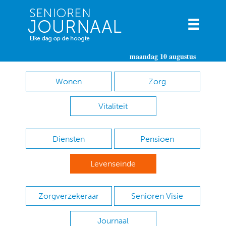
maandag 10 augustus
Wonen
Zorg
Vitaliteit
Diensten
Pensioen
Levenseinde
Zorgverzekeraar
Senioren Visie
Journaal