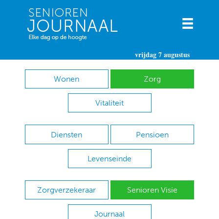
vrijdag 7 augustus
Wonen
Zorg
Vitaliteit
Diensten
Pensioen
Levenseinde
Zorgverzekeraar
Senioren Visie
Journaal