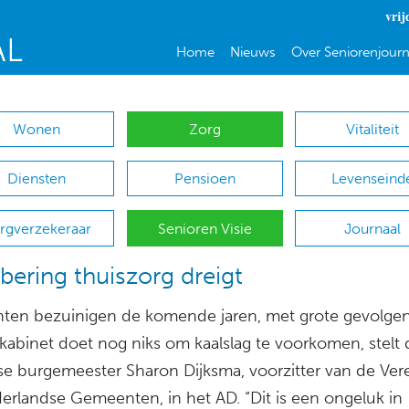
vrij
Home
Nieuws
Over Seniorenjourn
Wonen
Zorg
Vitaliteit
Diensten
Pensioen
Levenseind
rgverzekeraar
Senioren Visie
Journaal
bering thuiszorg dreigt
en bezuinigen de komende jaren, met grote gevolgen
kabinet doet nog niks om kaalslag te voorkomen, stelt 
se burgemeester Sharon Dijksma, voorzitter van de Ver
erlandse Gemeenten, in het AD. “Dit is een ongeluk in