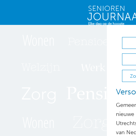
Zo
Verso
Gemeent
nieuwe 
Utrecht
van Ned