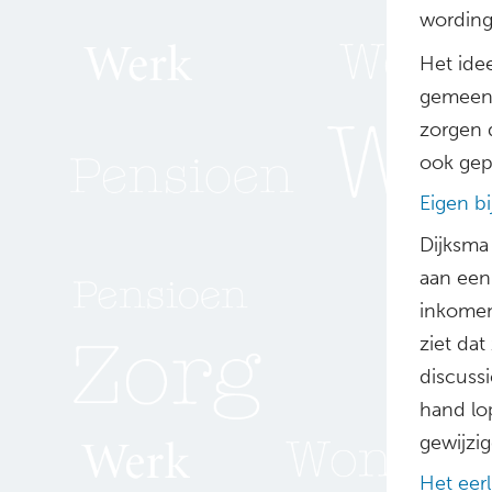
wording
Het ide
gemeent
zorgen 
ook gep
Eigen bi
Dijksma
aan een
inkomen
ziet dat
discuss
hand lo
gewijzi
Het eerl