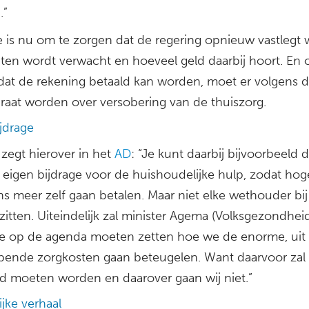
.”
e is nu om te zorgen dat de regering opnieuw vastlegt 
en wordt verwacht en hoeveel geld daarbij hoort. En 
dat de rekening betaald kan worden, moet er volgens
raat worden over versobering van de thuiszorg.
jdrage
 zegt hierover in het
AD
: “Je kunt daarbij bijvoorbeeld
 eigen bijdrage voor de huishoudelijke hulp, zodat hog
s meer zelf gaan betalen. Maar niet elke wethouder bij
 zitten. Uiteindelijk zal minister Agema (Volksgezondhei
ie op de agenda moeten zetten hoe we de enorme, uit
pende zorgkosten gaan beteugelen. Want daarvoor zal
gd moeten worden en daarover gaan wij niet.”
ijke verhaal