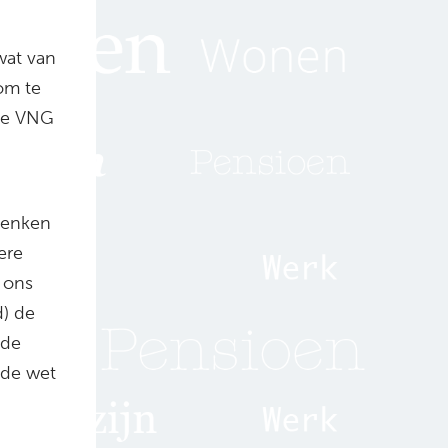
wat van
om te
 de VNG
 denken
ere
 ons
d) de
 de
 de wet