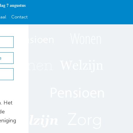
dag 7 augustus
aal
Contact
e
. Het
de
eniging