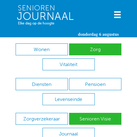
donderdag 6 augustus
Wonen
Zorg
Vitaliteit
Diensten
Pensioen
Levenseinde
Zorgverzekeraar
Senioren Visie
Journaal