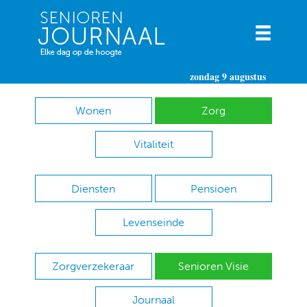
zondag 9 augustus
Wonen
Zorg
Vitaliteit
Diensten
Pensioen
Levenseinde
Zorgverzekeraar
Senioren Visie
Journaal